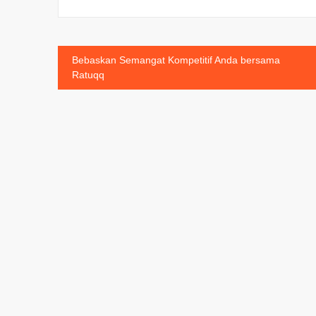
Post
Bebaskan Semangat Kompetitif Anda bersama
Ratuqq
navigation