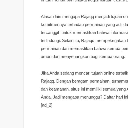
Alasan lain mengapa Rajaqq menjadi tujuan on
komitmennya terhadap permainan yang adil da
tercanggih untuk memastikan bahwa informasi
terlindungi. Selain itu, Rajaqq mempekerjak
permainan dan memastikan bahwa semua pema
aman dan menyenangkan bagi semua orang.
Jika Anda sedang mencari tujuan online terbaik
Rajaqq. Dengan beragam permainan, turnamen
dan keamanan, situs ini memiliki semua yan
Anda. Jadi mengapa menunggu? Daftar hari ini
[ad_2]