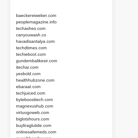
baeckereiweber.com
peoplemagazine.info
techashes.com
canyouwash.co
havadisantalya.com
techdtimes.com
techieboot.com
gundembalikesir.com
itechar.com
yesbold.com
healthhubzone.com
ebaraat.com
techjuiced.com
byteboosttech.com
magnexushub.com
virtuogoweb.com
biglotshours.com
buyliraglutide.com
onlinesafemeds.com