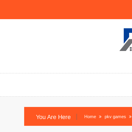
Skip
to
content
You Are Here
Home
pkv games