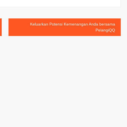
Keluarkan Potensi Kemenangan Anda bersama
PelangiQQ