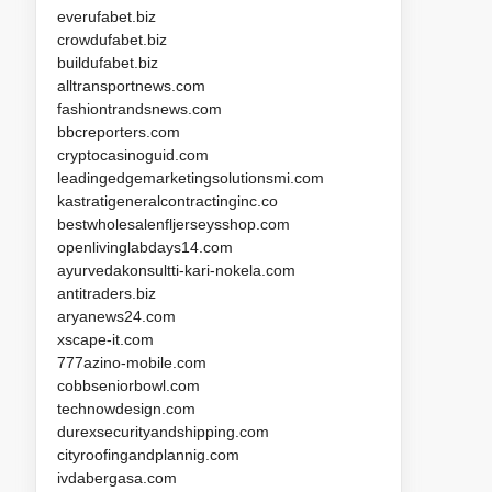
everufabet.biz
crowdufabet.biz
buildufabet.biz
alltransportnews.com
fashiontrandsnews.com
bbcreporters.com
cryptocasinoguid.com
leadingedgemarketingsolutionsmi.com
kastratigeneralcontractinginc.co
bestwholesalenfljerseysshop.com
openlivinglabdays14.com
ayurvedakonsultti-kari-nokela.com
antitraders.biz
aryanews24.com
xscape-it.com
777azino-mobile.com
cobbseniorbowl.com
technowdesign.com
durexsecurityandshipping.com
cityroofingandplannig.com
ivdabergasa.com