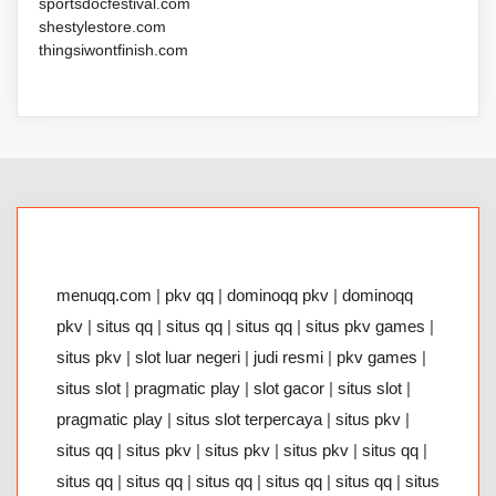
sportsdocfestival.com
shestylestore.com
thingsiwontfinish.com
menuqq.com
|
pkv qq
|
dominoqq pkv
|
dominoqq
pkv
|
situs qq
|
situs qq
|
situs qq
|
situs pkv games
|
situs pkv
|
slot luar negeri
|
judi resmi
|
pkv games
|
situs slot
|
pragmatic play
|
slot gacor
|
situs slot
|
pragmatic play
|
situs slot terpercaya
|
situs pkv
|
situs qq
|
situs pkv
|
situs pkv
|
situs pkv
|
situs qq
|
situs qq
|
situs qq
|
situs qq
|
situs qq
|
situs qq
|
situs