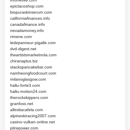
epictacoshop.com
biopuraskinserum.com
californiafinances.info
canadafinance.info
nevadamoney.info
rimene.com
ledepanneur-pigalle.com
dvd-digest.net
theartistsmarketnola.com
chiranaplus.biz
stackspancakebar.com
namheongfoodcourt.com
milanoglasgow.com
hallu-forte3.com
hallu-motion24.com
therockskippers.com
granfoss.net
allindiacafela.com
alpineskiracing2007.com
casino-vulkan-online.net
pitrepower.com