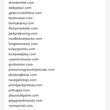
domdombd.com
dailyplayz.com
getprocrackhere.com
fastinnews.com
fannybanny.com
ifinitymarketer.com
jackpotkoning.com
modlinknetworks.com
longtimenewz.com
luckysportss.com
luckpeakplay.com
usamicronews.com
grofashion.com
pokemongoevolutioncalc.com
phishingbase.com
racegamings.com
primejackpotstay.com
pokugaa.com
playvaultgame.com
playgrandresorts.com
romsportal.com