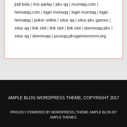
judi bola
|
mix parlay
|
pkv qq
|
murniqq.com
|
hematqq.com
|
login menuqq
|
login murniqq
|
login
hematqq
|
poker online
|
situs qq
|
situs pkv games
|
situs qq
|
link slot
|
link slot
|
link slot
|
dominoqq pkv
|
situs qq
|
dominoqq
|
jurusqq.pkvgamesresmi.org
AMPLE BLOG WORDPRESS THEME, COPYRIGHT 2017
PROUDLY POWERED BY WORDPRESS
|
THEME: AMPLE BLOG BY
AMPLE THEMES
.