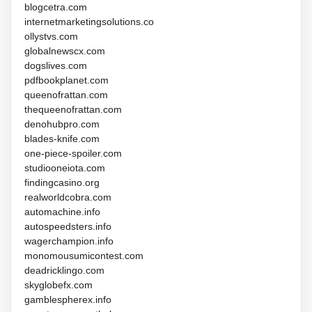
blogcetra.com
internetmarketingsolutions.co
ollystvs.com
globalnewscx.com
dogslives.com
pdfbookplanet.com
queenofrattan.com
thequeenofrattan.com
denohubpro.com
blades-knife.com
one-piece-spoiler.com
studiooneiota.com
findingcasino.org
realworldcobra.com
automachine.info
autospeedsters.info
wagerchampion.info
monomousumicontest.com
deadricklingo.com
skyglobefx.com
gamblespherex.info