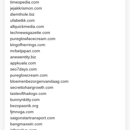
timespedia.com
jejakkrismon.com
diemthole.biz
ufabetkk.com
allquickmedia.com
technewsgazette.com
pureglowfacecream.com
kingofherrings.com
mrbetjapan.com
anewentity.biz
appkuala.com
seo7days.com
pureglowcream.com
bloemenbezorgenvandaag.com
secrettohairgrowth.com
tasteofthaitogo.com
bunnynkitty.com
bezopasnik.org
fjmnxga.com
saigonstartransport.com
bangmaxwin.com
infonetive.com