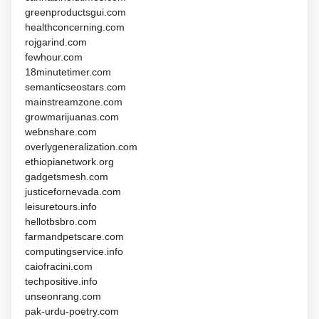
greenproductsgui.com
healthconcerning.com
rojgarind.com
fewhour.com
18minutetimer.com
semanticseostars.com
mainstreamzone.com
growmarijuanas.com
webnshare.com
overlygeneralization.com
ethiopianetwork.org
gadgetsmesh.com
justicefornevada.com
leisuretours.info
hellotbsbro.com
farmandpetscare.com
computingservice.info
caiofracini.com
techpositive.info
unseonrang.com
pak-urdu-poetry.com