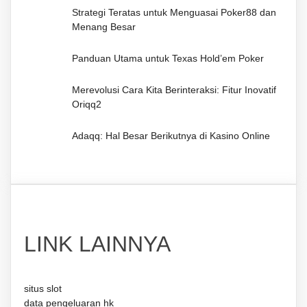
Strategi Teratas untuk Menguasai Poker88 dan
Menang Besar
Panduan Utama untuk Texas Hold’em Poker
Merevolusi Cara Kita Berinteraksi: Fitur Inovatif
Oriqq2
Adaqq: Hal Besar Berikutnya di Kasino Online
LINK LAINNYA
situs slot
data pengeluaran hk