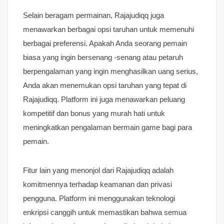
Selain beragam permainan, Rajajudiqq juga
menawarkan berbagai opsi taruhan untuk memenuhi
berbagai preferensi. Apakah Anda seorang pemain
biasa yang ingin bersenang -senang atau petaruh
berpengalaman yang ingin menghasilkan uang serius,
Anda akan menemukan opsi taruhan yang tepat di
Rajajudiqq. Platform ini juga menawarkan peluang
kompetitif dan bonus yang murah hati untuk
meningkatkan pengalaman bermain game bagi para
pemain.
Fitur lain yang menonjol dari Rajajudiqq adalah
komitmennya terhadap keamanan dan privasi
pengguna. Platform ini menggunakan teknologi
enkripsi canggih untuk memastikan bahwa semua