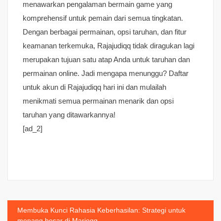
menawarkan pengalaman bermain game yang
komprehensif untuk pemain dari semua tingkatan.
Dengan berbagai permainan, opsi taruhan, dan fitur
keamanan terkemuka, Rajajudiqq tidak diragukan lagi
merupakan tujuan satu atap Anda untuk taruhan dan
permainan online. Jadi mengapa menunggu? Daftar
untuk akun di Rajajudiqq hari ini dan mulailah
menikmati semua permainan menarik dan opsi
taruhan yang ditawarkannya!
[ad_2]
Post
Membuka Kunci Rahasia Keberhasilan: Strategi untuk
menang besar di Marioqq