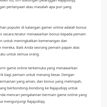
elain itu, tim dukungan pelanggan Rajajudiqq
gan pertanyaan atau masalah apa pun yang
ihan populer di kalangan gamer online adalah bonus
ni secara teratur menawarkan bonus kepada pemain
an untuk meningkatkan kemenangan dan
mereka. Baik Anda seorang pemain papan atas
uatu untuk semua orang.
atform game online terkemuka yang menawarkan
k bagi pemain untuk menang besar. Dengan
permainan yang aman, dan bonus yang melimpah,
yang berbondong-bondong ke Rajajudiqq untuk
Anda mencari pengalaman bermain game online yang
a mengunjungi Rajajudiqq.