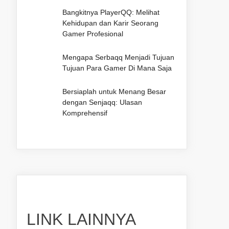
Bangkitnya PlayerQQ: Melihat
Kehidupan dan Karir Seorang
Gamer Profesional
Mengapa Serbaqq Menjadi Tujuan
Tujuan Para Gamer Di Mana Saja
Bersiaplah untuk Menang Besar
dengan Senjaqq: Ulasan
Komprehensif
LINK LAINNYA