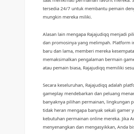
saat menikmati permainan favorit mereka. S
tersedia 24/7 untuk membantu pemain den
mungkin mereka miliki.
Alasan lain mengapa Rajajudiqq menjadi pil
dan promosinya yang melimpah. Platform i
baru dan lama, memberi mereka kesempat
memaksimalkan pengalaman bermain game 
atau pemain biasa, Rajajudiqq memiliki ses
Secara keseluruhan, Rajajudiqq adalah pl
gameplay mendebarkan dan peluang menari
banyaknya pilihan permainan, lingkungan 
tidak heran mengapa banyak sekali gamer 
kebutuhan permainan online mereka. Jika 
menyenangkan dan mengasyikkan, Anda bis