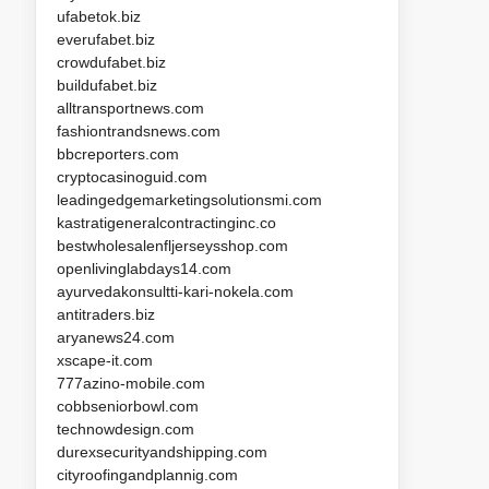
ufabetok.biz
everufabet.biz
crowdufabet.biz
buildufabet.biz
alltransportnews.com
fashiontrandsnews.com
bbcreporters.com
cryptocasinoguid.com
leadingedgemarketingsolutionsmi.com
kastratigeneralcontractinginc.co
bestwholesalenfljerseysshop.com
openlivinglabdays14.com
ayurvedakonsultti-kari-nokela.com
antitraders.biz
aryanews24.com
xscape-it.com
777azino-mobile.com
cobbseniorbowl.com
technowdesign.com
durexsecurityandshipping.com
cityroofingandplannig.com