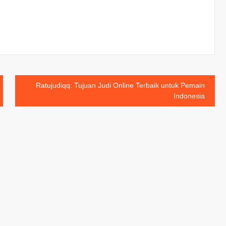
Ratujudiqq: Tujuan Judi Online Terbaik untuk Pemain
Indonesia