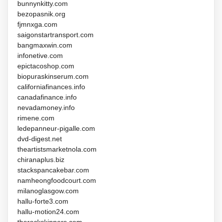
bunnynkitty.com
bezopasnik.org
fjmnxga.com
saigonstartransport.com
bangmaxwin.com
infonetive.com
epictacoshop.com
biopuraskinserum.com
californiafinances.info
canadafinance.info
nevadamoney.info
rimene.com
ledepanneur-pigalle.com
dvd-digest.net
theartistsmarketnola.com
chiranaplus.biz
stackspancakebar.com
namheongfoodcourt.com
milanoglasgow.com
hallu-forte3.com
hallu-motion24.com
therockskippers.com