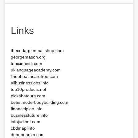
Links
thecedarglenmaltshop.com
georgemason.org
topicinhindi.com
uklanguageacademy.com
lindehealthcarefree.com
allbusinessjobs.info
top10products.net
pickabatours.com
beastmode-bodybuilding.com
financelplan.info
businessfuture.info
infojudibet.com
cbdmap.info
deanbeanxn.com