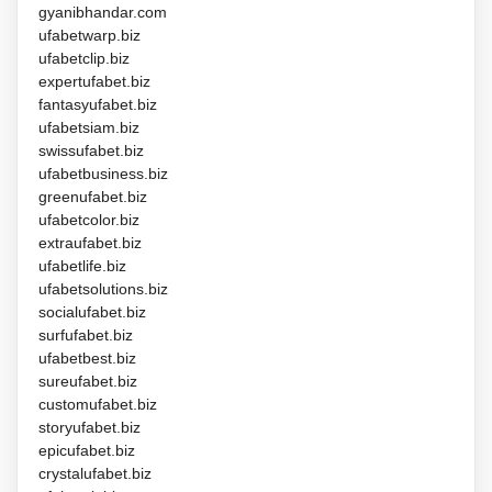
gyanibhandar.com
ufabetwarp.biz
ufabetclip.biz
expertufabet.biz
fantasyufabet.biz
ufabetsiam.biz
swissufabet.biz
ufabetbusiness.biz
greenufabet.biz
ufabetcolor.biz
extraufabet.biz
ufabetlife.biz
ufabetsolutions.biz
socialufabet.biz
surfufabet.biz
ufabetbest.biz
sureufabet.biz
customufabet.biz
storyufabet.biz
epicufabet.biz
crystalufabet.biz