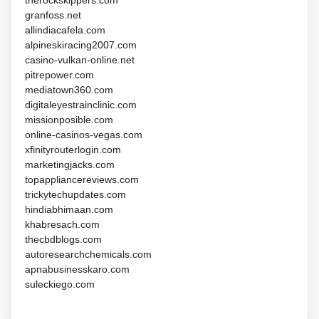
granfoss.net
allindiacafela.com
alpineskiracing2007.com
casino-vulkan-online.net
pitrepower.com
mediatown360.com
digitaleyestrainclinic.com
missionposible.com
online-casinos-vegas.com
xfinityrouterlogin.com
marketingjacks.com
topappliancereviews.com
trickytechupdates.com
hindiabhimaan.com
khabresach.com
thecbdblogs.com
autoresearchchemicals.com
apnabusinesskaro.com
suleckiego.com