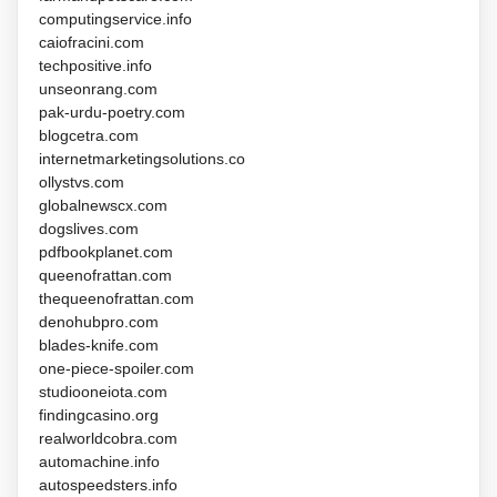
computingservice.info
caiofracini.com
techpositive.info
unseonrang.com
pak-urdu-poetry.com
blogcetra.com
internetmarketingsolutions.co
ollystvs.com
globalnewscx.com
dogslives.com
pdfbookplanet.com
queenofrattan.com
thequeenofrattan.com
denohubpro.com
blades-knife.com
one-piece-spoiler.com
studiooneiota.com
findingcasino.org
realworldcobra.com
automachine.info
autospeedsters.info