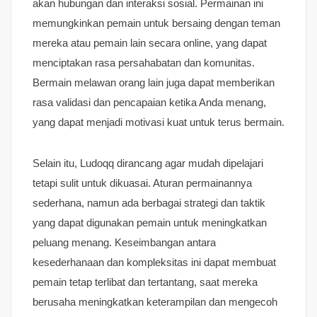
akan hubungan dan interaksi sosial. Permainan ini
memungkinkan pemain untuk bersaing dengan teman
mereka atau pemain lain secara online, yang dapat
menciptakan rasa persahabatan dan komunitas.
Bermain melawan orang lain juga dapat memberikan
rasa validasi dan pencapaian ketika Anda menang,
yang dapat menjadi motivasi kuat untuk terus bermain.
Selain itu, Ludoqq dirancang agar mudah dipelajari
tetapi sulit untuk dikuasai. Aturan permainannya
sederhana, namun ada berbagai strategi dan taktik
yang dapat digunakan pemain untuk meningkatkan
peluang menang. Keseimbangan antara
kesederhanaan dan kompleksitas ini dapat membuat
pemain tetap terlibat dan tertantang, saat mereka
berusaha meningkatkan keterampilan dan mengecoh