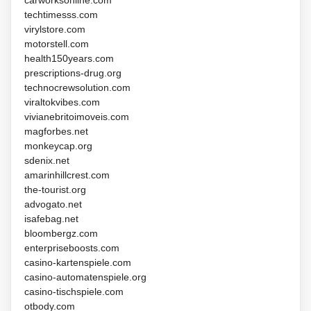
techtimesss.com
virylstore.com
motorstell.com
health150years.com
prescriptions-drug.org
technocrewsolution.com
viraltokvibes.com
vivianebritoimoveis.com
magforbes.net
monkeycap.org
sdenix.net
amarinhillcrest.com
the-tourist.org
advogato.net
isafebag.net
bloombergz.com
enterpriseboosts.com
casino-kartenspiele.com
casino-automatenspiele.org
casino-tischspiele.com
otbody.com