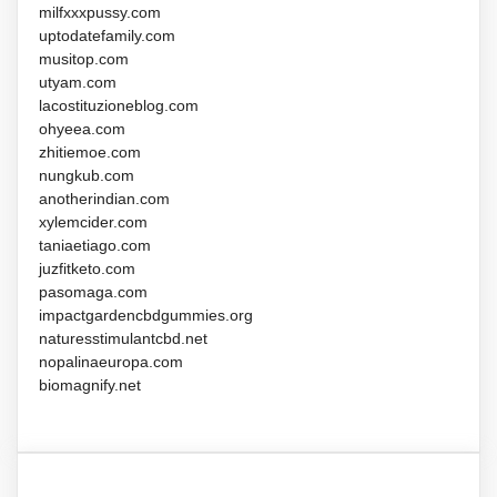
milfxxxpussy.com
uptodatefamily.com
musitop.com
utyam.com
lacostituzioneblog.com
ohyeea.com
zhitiemoe.com
nungkub.com
anotherindian.com
xylemcider.com
taniaetiago.com
juzfitketo.com
pasomaga.com
impactgardencbdgummies.org
naturesstimulantcbd.net
nopalinaeuropa.com
biomagnify.net