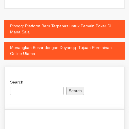
Post
Pinoqq: Platform Baru Terpanas untuk Pemain Poker Di
Mana Saja
navigation
Menangkan Besar dengan Doyanqq: Tujuan Permainan
Online Utama
Search
Search