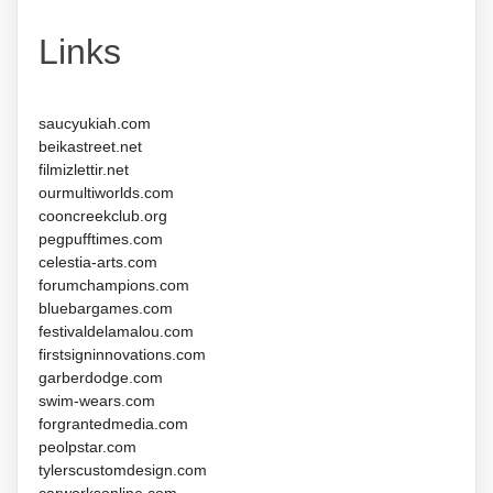
Links
saucyukiah.com
beikastreet.net
filmizlettir.net
ourmultiworlds.com
cooncreekclub.org
pegpufftimes.com
celestia-arts.com
forumchampions.com
bluebargames.com
festivaldelamalou.com
firstsigninnovations.com
garberdodge.com
swim-wears.com
forgrantedmedia.com
peolpstar.com
tylerscustomdesign.com
carworksonline.com