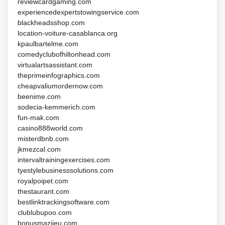
reviewcardgaming.com
experiencedexpertstowingservice.com
blackheadsshop.com
location-voiture-casablanca.org
kpaulbartelme.com
comedyclubofhiltonhead.com
virtualartsassistant.com
theprimeinfographics.com
cheapvaliumordernow.com
beenime.com
sodecia-kemmerich.com
fun-mak.com
casino888world.com
misterdbnb.com
jkmezcal.com
intervaltrainingexercises.com
tyestylebusinesssolutions.com
royalpoipet.com
thestaurant.com
bestlinktrackingsoftware.com
clublubupoo.com
bonusmazijeu.com