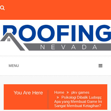
Skip
to
content
MENU
You Are Here
Home
pkv games
Psikologi Dibalik Ludoqq:
Apa yang Membuat Game Ini
Sangat Membuat Ketagihan?