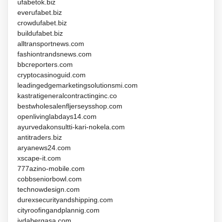
ufabetok.biz
everufabet.biz
crowdufabet.biz
buildufabet.biz
alltransportnews.com
fashiontrandsnews.com
bbcreporters.com
cryptocasinoguid.com
leadingedgemarketingsolutionsmi.com
kastratigeneralcontractinginc.co
bestwholesalenfljerseysshop.com
openlivinglabdays14.com
ayurvedakonsultti-kari-nokela.com
antitraders.biz
aryanews24.com
xscape-it.com
777azino-mobile.com
cobbseniorbowl.com
technowdesign.com
durexsecurityandshipping.com
cityroofingandplannig.com
ivdabergasa.com