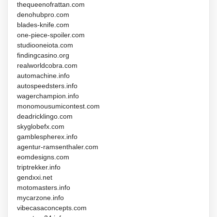
thequeenofrattan.com
denohubpro.com
blades-knife.com
one-piece-spoiler.com
studiooneiota.com
findingcasino.org
realworldcobra.com
automachine.info
autospeedsters.info
wagerchampion.info
monomousumicontest.com
deadricklingo.com
skyglobefx.com
gamblespherex.info
agentur-ramsenthaler.com
eomdesigns.com
triptrekker.info
gendxxi.net
motomasters.info
mycarzone.info
vibecasaconcepts.com