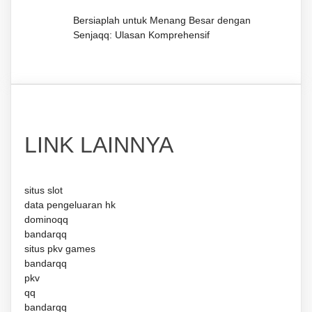
Bersiaplah untuk Menang Besar dengan
Senjaqq: Ulasan Komprehensif
LINK LAINNYA
situs slot
data pengeluaran hk
dominoqq
bandarqq
situs pkv games
bandarqq
pkv
qq
bandarqq