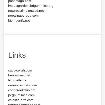
pasomaga.com
impactgardencbdgummies.org
naturesstimulantcbd.net
nopalinaeuropa.com
biomagnify.net
Links
saucyukiah.com
beikastreet.net
filmizlettir.net
ourmultiworlds.com
cooncreekclub.org
pegpufftimes.com
celestia-arts.com
forumchampions.com