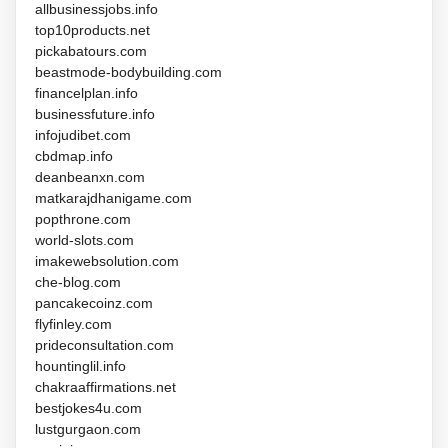
allbusinessjobs.info
top10products.net
pickabatours.com
beastmode-bodybuilding.com
financelplan.info
businessfuture.info
infojudibet.com
cbdmap.info
deanbeanxn.com
matkarajdhanigame.com
popthrone.com
world-slots.com
imakewebsolution.com
che-blog.com
pancakecoinz.com
flyfinley.com
prideconsultation.com
hountinglil.info
chakraaffirmations.net
bestjokes4u.com
lustgurgaon.com