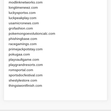
modlinknetworks.com
longtimenewz.com
luckysportss.com
luckpeakplay.com
usamicronews.com
grofashion.com
pokemongoevolutioncalc.com
phishingbase.com
racegamings.com
primejackpotstay.com
pokugaa.com
playvaultgame.com
playgrandresorts.com
romsportal.com
sportsdocfestival.com
shestylestore.com
thingsiwontfinish.com