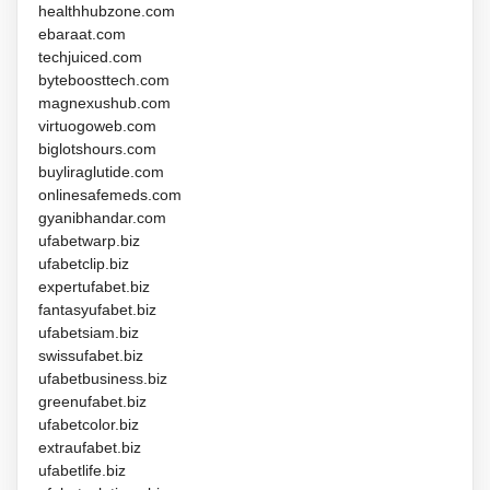
healthhubzone.com
ebaraat.com
techjuiced.com
byteboosttech.com
magnexushub.com
virtuogoweb.com
biglotshours.com
buyliraglutide.com
onlinesafemeds.com
gyanibhandar.com
ufabetwarp.biz
ufabetclip.biz
expertufabet.biz
fantasyufabet.biz
ufabetsiam.biz
swissufabet.biz
ufabetbusiness.biz
greenufabet.biz
ufabetcolor.biz
extraufabet.biz
ufabetlife.biz