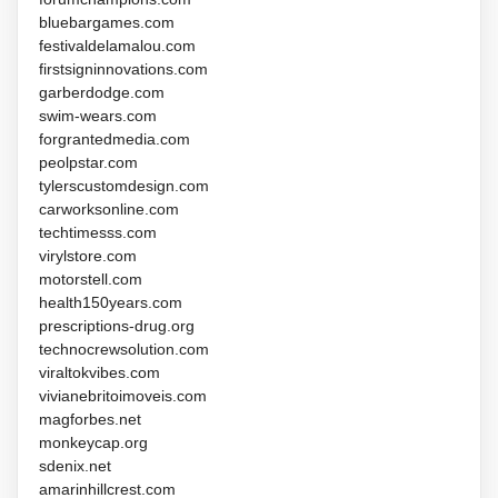
bluebargames.com
festivaldelamalou.com
firstsigninnovations.com
garberdodge.com
swim-wears.com
forgrantedmedia.com
peolpstar.com
tylerscustomdesign.com
carworksonline.com
techtimesss.com
virylstore.com
motorstell.com
health150years.com
prescriptions-drug.org
technocrewsolution.com
viraltokvibes.com
vivianebritoimoveis.com
magforbes.net
monkeycap.org
sdenix.net
amarinhillcrest.com