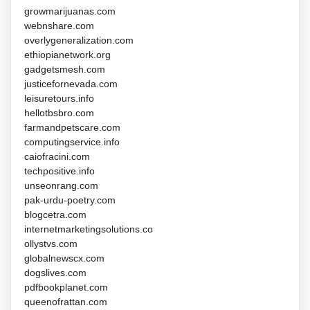
growmarijuanas.com
webnshare.com
overlygeneralization.com
ethiopianetwork.org
gadgetsmesh.com
justicefornevada.com
leisuretours.info
hellotbsbro.com
farmandpetscare.com
computingservice.info
caiofracini.com
techpositive.info
unseonrang.com
pak-urdu-poetry.com
blogcetra.com
internetmarketingsolutions.co
ollystvs.com
globalnewscx.com
dogslives.com
pdfbookplanet.com
queenofrattan.com