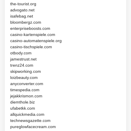
the-tourist.org
advogato.net
isafebag.net
bloombergz.com
enterpriseboosts.com
casino-kartenspiele.com
casino-automatenspiele.org
casino-tischspiele.com
otbody.com
jamestrust.net
trenz24.com
skipworking.com
loizbeauty.com
anyconverter.com
timespedia.com
jejakkrismon.com
diemthole.biz
ufabetkk.com
allquickmedia.com
technewsgazette.com
pureglowfacecream.com