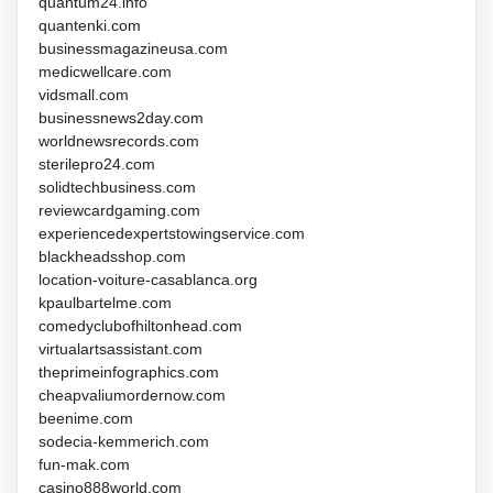
quantum24.info
quantenki.com
businessmagazineusa.com
medicwellcare.com
vidsmall.com
businessnews2day.com
worldnewsrecords.com
sterilepro24.com
solidtechbusiness.com
reviewcardgaming.com
experiencedexpertstowingservice.com
blackheadsshop.com
location-voiture-casablanca.org
kpaulbartelme.com
comedyclubofhiltonhead.com
virtualartsassistant.com
theprimeinfographics.com
cheapvaliumordernow.com
beenime.com
sodecia-kemmerich.com
fun-mak.com
casino888world.com