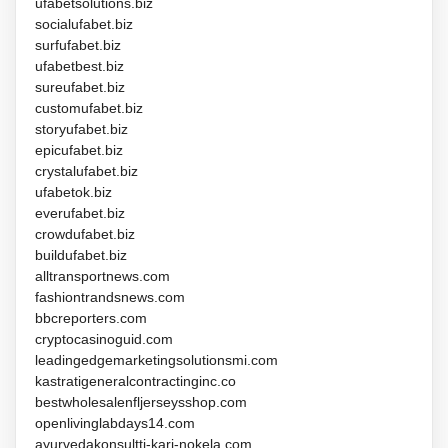
ufabetsolutions.biz
socialufabet.biz
surfufabet.biz
ufabetbest.biz
sureufabet.biz
customufabet.biz
storyufabet.biz
epicufabet.biz
crystalufabet.biz
ufabetok.biz
everufabet.biz
crowdufabet.biz
buildufabet.biz
alltransportnews.com
fashiontrandsnews.com
bbcreporters.com
cryptocasinoguid.com
leadingedgemarketingsolutionsmi.com
kastratigeneralcontractinginc.co
bestwholesalenfljerseysshop.com
openlivinglabdays14.com
ayurvedakonsultti-kari-nokela.com