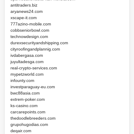
antitraders.biz
aryanews24.com
xscape-it.com
777azino-mobile.com
cobbseniorbowl.com
technowdesign.com
durexsecurityandshipping.com
cityroofingandplannig.com
ivdabergasa.com
juyultadesga.com
real-crypto-services.com
mypetzworld.com
infounty.com
investparaguay-eu.com
bwc88asia.com
extrem-poker.com
ks-casino.com
carcarepoints.com
thedoodlebreeders.com
grupohugodias.com
deqair.com