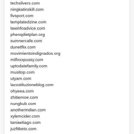
techsilvers.com
ningkatinskill.com
fivsport.com
templatedzine.com
lawinfoadvice.com
phenqdietplan.org
sumnercafe.com
dunetflix.com
movimientoindignados.org
milfxxxpussy.com
uptodatefamily.com
musitop.com
utyam.com
lacostituzioneblog.com
ohyeea.com
zhitiemoe.com
nungkub.com
anotherindian.com
xylemcider.com
taniaetiago.com
juzfitketo.com