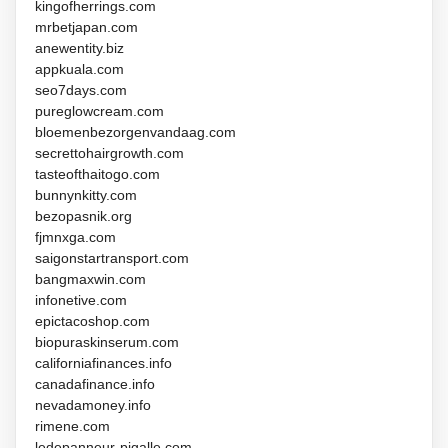
kingofherrings.com
mrbetjapan.com
anewentity.biz
appkuala.com
seo7days.com
pureglowcream.com
bloemenbezorgenvandaag.com
secrettohairgrowth.com
tasteofthaitogo.com
bunnynkitty.com
bezopasnik.org
fjmnxga.com
saigonstartransport.com
bangmaxwin.com
infonetive.com
epictacoshop.com
biopuraskinserum.com
californiafinances.info
canadafinance.info
nevadamoney.info
rimene.com
ledepanneur-pigalle.com