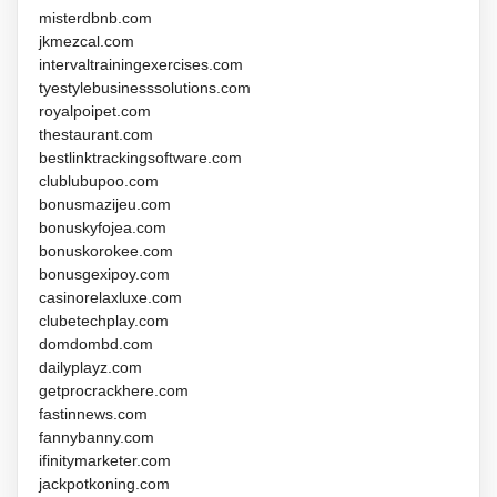
misterdbnb.com
jkmezcal.com
intervaltrainingexercises.com
tyestylebusinesssolutions.com
royalpoipet.com
thestaurant.com
bestlinktrackingsoftware.com
clublubupoo.com
bonusmazijeu.com
bonuskyfojea.com
bonuskorokee.com
bonusgexipoy.com
casinorelaxluxe.com
clubetechplay.com
domdombd.com
dailyplayz.com
getprocrackhere.com
fastinnews.com
fannybanny.com
ifinitymarketer.com
jackpotkoning.com