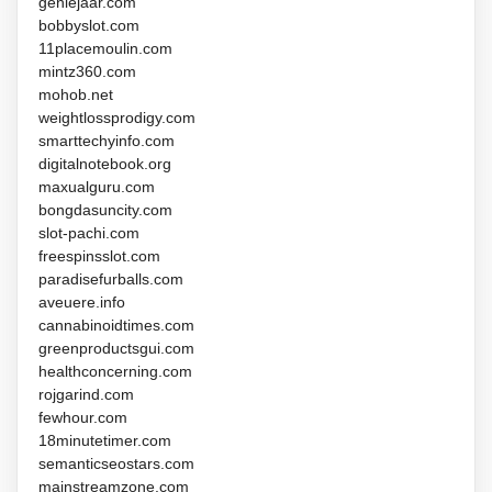
geniejaar.com
bobbyslot.com
11placemoulin.com
mintz360.com
mohob.net
weightlossprodigy.com
smarttechyinfo.com
digitalnotebook.org
maxualguru.com
bongdasuncity.com
slot-pachi.com
freespinsslot.com
paradisefurballs.com
aveuere.info
cannabinoidtimes.com
greenproductsgui.com
healthconcerning.com
rojgarind.com
fewhour.com
18minutetimer.com
semanticseostars.com
mainstreamzone.com