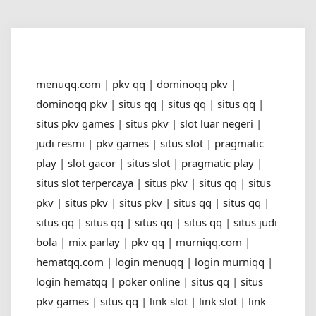
menuqq.com
|
pkv qq
|
dominoqq pkv
|
dominoqq pkv
|
situs qq
|
situs qq
|
situs qq
|
situs pkv games
|
situs pkv
|
slot luar negeri
|
judi resmi
|
pkv games
|
situs slot
|
pragmatic
play
|
slot gacor
|
situs slot
|
pragmatic play
|
situs slot terpercaya
|
situs pkv
|
situs qq
|
situs
pkv
|
situs pkv
|
situs pkv
|
situs qq
|
situs qq
|
situs qq
|
situs qq
|
situs qq
|
situs qq
|
situs judi
bola
|
mix parlay
|
pkv qq
|
murniqq.com
|
hematqq.com
|
login menuqq
|
login murniqq
|
login hematqq
|
poker online
|
situs qq
|
situs
pkv games
|
situs qq
|
link slot
|
link slot
|
link