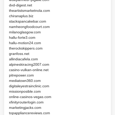
dvd-digest.net
theartistsmarketnola.com
chiranaplus.biz
stackspancakebar.com
namheongfoodcourt.com
milanoglasgow.com
hallu-forte3.com
hallu-motion24.com
therockskippers.com
granfoss.net
allindiacafela.com
alpineskiracing2007.com
casino-vulkan-online.net
pitrepower.com
mediatown360.com
digitaleyestrainclinic.com
missionposible.com
online-casinos-vegas.com
xfinityrouterlogin.com
marketingjacks.com
topappliancereviews.com