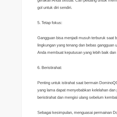
gerakan Anda sesuai. Cari peluang untuk mem
gol untuk diri sendiri.
5. Tetap fokus:
Gangguan bisa menjadi musuh terburuk saat be
lingkungan yang tenang dan bebas gangguan u
Anda membuat keputusan yang lebih baik dan
6. Beristirahat:
Penting untuk istirahat saat bermain DominoQ
yang lama dapat menyebabkan kelelahan dan pe
beristirahat dan mengisi ulang sebelum kembal
Sebagai kesimpulan, menguasai permainan D