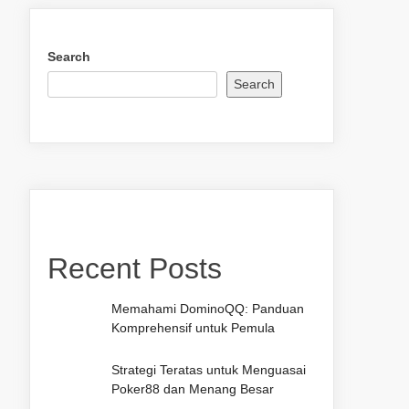
Search
Search
Recent Posts
Memahami DominoQQ: Panduan
Komprehensif untuk Pemula
Strategi Teratas untuk Menguasai
Poker88 dan Menang Besar