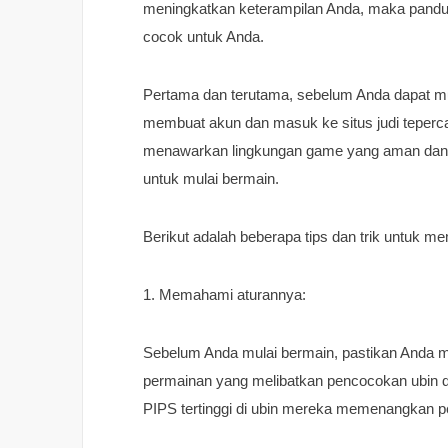
meningkatkan keterampilan Anda, maka pandu
cocok untuk Anda.
Pertama dan terutama, sebelum Anda dapat mu
membuat akun dan masuk ke situs judi teperca
menawarkan lingkungan game yang aman dan a
untuk mulai bermain.
Berikut adalah beberapa tips dan trik untuk 
1. Memahami aturannya:
Sebelum Anda mulai bermain, pastikan Anda
permainan yang melibatkan pencocokan ubin 
PIPS tertinggi di ubin mereka memenangkan p