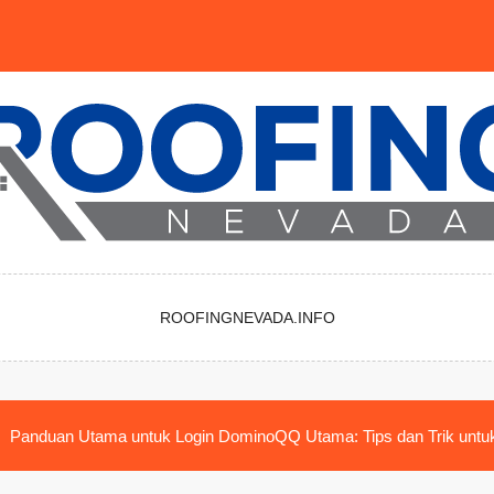
ROOFINGNEVADA.INFO
Panduan Utama untuk Login DominoQQ Utama: Tips dan Trik untu