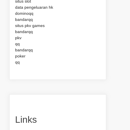
situs slot
data pengeluaran hk
dominoqq
bandarqq
situs pkv games
bandarqq
pkv
qq
bandarqq
poker
qq
Links