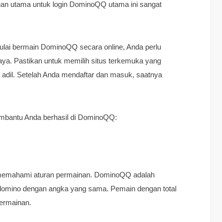
an utama untuk login DominoQQ utama ini sangat
lai bermain DominoQQ secara online, Anda perlu
ya. Pastikan untuk memilih situs terkemuka yang
dil. Setelah Anda mendaftar dan masuk, saatnya
membantu Anda berhasil di DominoQQ:
 memahami aturan permainan. DominoQQ adalah
domino dengan angka yang sama. Pemain dengan total
ermainan.