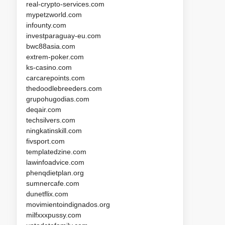
real-crypto-services.com
mypetzworld.com
infounty.com
investparaguay-eu.com
bwc88asia.com
extrem-poker.com
ks-casino.com
carcarepoints.com
thedoodlebreeders.com
grupohugodias.com
deqair.com
techsilvers.com
ningkatinskill.com
fivsport.com
templatedzine.com
lawinfoadvice.com
phenqdietplan.org
sumnercafe.com
dunetflix.com
movimientoindignados.org
milfxxxpussy.com