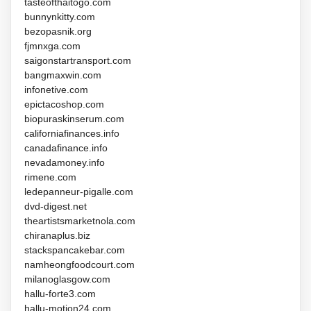
tasteofthaitogo.com
bunnynkitty.com
bezopasnik.org
fjmnxga.com
saigonstartransport.com
bangmaxwin.com
infonetive.com
epictacoshop.com
biopuraskinserum.com
californiafinances.info
canadafinance.info
nevadamoney.info
rimene.com
ledepanneur-pigalle.com
dvd-digest.net
theartistsmarketnola.com
chiranaplus.biz
stackspancakebar.com
namheongfoodcourt.com
milanoglasgow.com
hallu-forte3.com
hallu-motion24.com