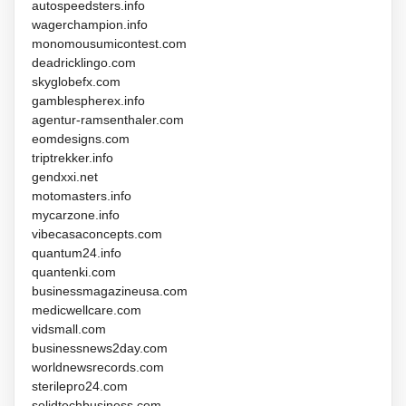
autospeedsters.info
wagerchampion.info
monomousumicontest.com
deadricklingo.com
skyglobefx.com
gamblespherex.info
agentur-ramsenthaler.com
eomdesigns.com
triptrekker.info
gendxxi.net
motomasters.info
mycarzone.info
vibecasaconcepts.com
quantum24.info
quantenki.com
businessmagazineusa.com
medicwellcare.com
vidsmall.com
businessnews2day.com
worldnewsrecords.com
sterilepro24.com
solidtechbusiness.com