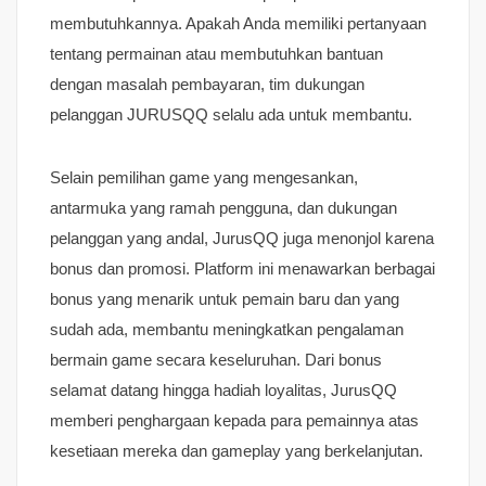
membutuhkannya. Apakah Anda memiliki pertanyaan
tentang permainan atau membutuhkan bantuan
dengan masalah pembayaran, tim dukungan
pelanggan JURUSQQ selalu ada untuk membantu.
Selain pemilihan game yang mengesankan,
antarmuka yang ramah pengguna, dan dukungan
pelanggan yang andal, JurusQQ juga menonjol karena
bonus dan promosi. Platform ini menawarkan berbagai
bonus yang menarik untuk pemain baru dan yang
sudah ada, membantu meningkatkan pengalaman
bermain game secara keseluruhan. Dari bonus
selamat datang hingga hadiah loyalitas, JurusQQ
memberi penghargaan kepada para pemainnya atas
kesetiaan mereka dan gameplay yang berkelanjutan.