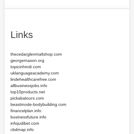
Links
thecedarglenmaltshop.com
georgemason.org
topicinhindi.com
uklanguageacademy.com
lindehealthcarefree.com
allbusinessjobs.info
top10products.net
pickabatours.com
beastmode-bodybuilding.com
financelplan.info
businessfuture.info
infojudibet.com
cbdmap.info