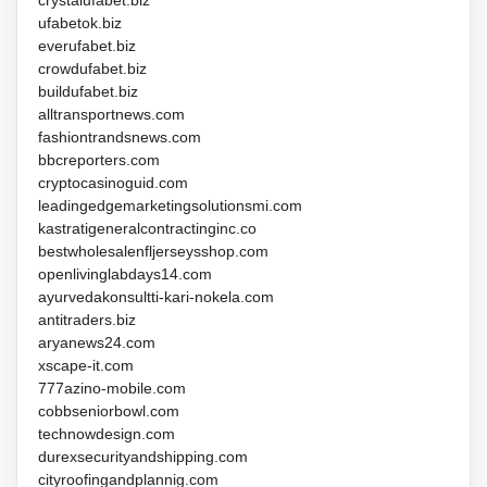
ufabetok.biz
everufabet.biz
crowdufabet.biz
buildufabet.biz
alltransportnews.com
fashiontrandsnews.com
bbcreporters.com
cryptocasinoguid.com
leadingedgemarketingsolutionsmi.com
kastratigeneralcontractinginc.co
bestwholesalenfljerseysshop.com
openlivinglabdays14.com
ayurvedakonsultti-kari-nokela.com
antitraders.biz
aryanews24.com
xscape-it.com
777azino-mobile.com
cobbseniorbowl.com
technowdesign.com
durexsecurityandshipping.com
cityroofingandplannig.com