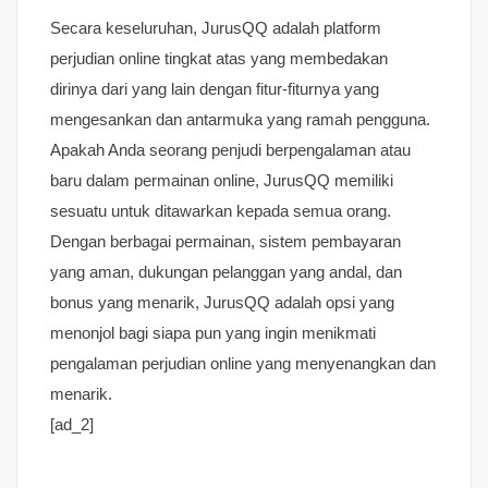
Secara keseluruhan, JurusQQ adalah platform
perjudian online tingkat atas yang membedakan
dirinya dari yang lain dengan fitur-fiturnya yang
mengesankan dan antarmuka yang ramah pengguna.
Apakah Anda seorang penjudi berpengalaman atau
baru dalam permainan online, JurusQQ memiliki
sesuatu untuk ditawarkan kepada semua orang.
Dengan berbagai permainan, sistem pembayaran
yang aman, dukungan pelanggan yang andal, dan
bonus yang menarik, JurusQQ adalah opsi yang
menonjol bagi siapa pun yang ingin menikmati
pengalaman perjudian online yang menyenangkan dan
menarik.
[ad_2]