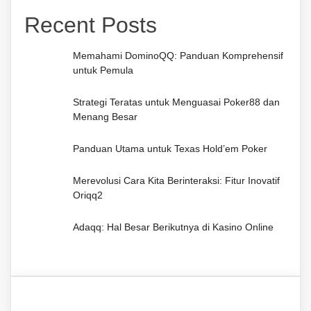
Recent Posts
Memahami DominoQQ: Panduan Komprehensif
untuk Pemula
Strategi Teratas untuk Menguasai Poker88 dan
Menang Besar
Panduan Utama untuk Texas Hold’em Poker
Merevolusi Cara Kita Berinteraksi: Fitur Inovatif
Oriqq2
Adaqq: Hal Besar Berikutnya di Kasino Online