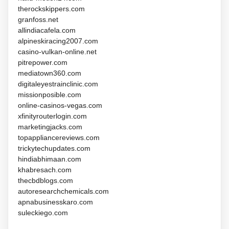
therockskippers.com
granfoss.net
allindiacafela.com
alpineskiracing2007.com
casino-vulkan-online.net
pitrepower.com
mediatown360.com
digitaleyestrainclinic.com
missionposible.com
online-casinos-vegas.com
xfinityrouterlogin.com
marketingjacks.com
topappliancereviews.com
trickytechupdates.com
hindiabhimaan.com
khabresach.com
thecbdblogs.com
autoresearchchemicals.com
apnabusinesskaro.com
suleckiego.com