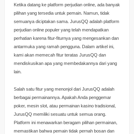
Ketika datang ke platform perjudian online, ada banyak
pilihan yang tersedia untuk pemain. Namun, tidak
semuanya diciptakan sama. JurusQQ adalah platform
perjudian online populer yang telah mendapatkan
perhatian karena fitur-fiturnya yang mengesankan dan
antarmuka yang ramah pengguna. Dalam artikel ini,
kami akan memecah fitur teratas JurusQQ dan
mendiskusikan apa yang membedakannya dari yang
lain.
Salah satu fitur yang menonjol dari JurusQQ adalah
berbagai permainannya. Apakah Anda penggemar
poker, mesin slot, atau permainan kasino tradisional,
JurusQQ memiliki sesuatu untuk semua orang.
Platform ini menawarkan beragam pilihan permainan,
memastikan bahwa pemain tidak pernah bosan dan