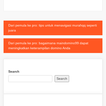
Post
Dari pemula ke pro: tips untuk menavigasi murahqq seperti
juara
navigation
Dari pemula ke pro: bagaimana maindomino99 dapat
meningkatkan keterampilan domino Anda
Search
Search