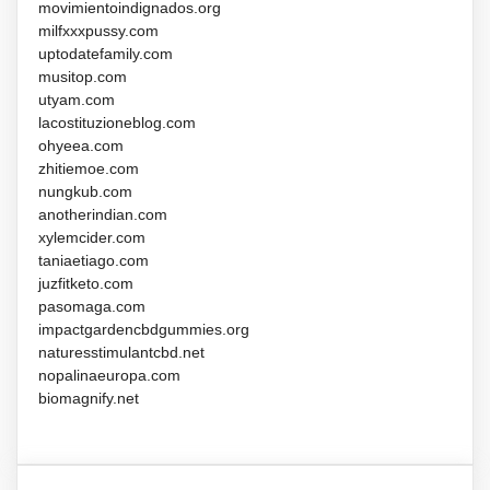
movimientoindignados.org
milfxxxpussy.com
uptodatefamily.com
musitop.com
utyam.com
lacostituzioneblog.com
ohyeea.com
zhitiemoe.com
nungkub.com
anotherindian.com
xylemcider.com
taniaetiago.com
juzfitketo.com
pasomaga.com
impactgardencbdgummies.org
naturesstimulantcbd.net
nopalinaeuropa.com
biomagnify.net