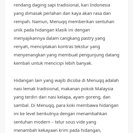
rendang daging sapi tradisional, kari Indonesia
yang dimasak perlahan dan kaya akan rasa dan
rempah. Namun, Menuqq memberikan sentuhan
unik pada hidangan klasik ini dengan
menyajikannya dalam cangkang pastry yang
renyah, menciptakan kontras tekstur yang
menyenangkan yang membuat pengunjung datang
kembali untuk mencicipi lebih banyak.
Hidangan lain yang wajib dicoba di Menuqq adalah
nasi lemak tradisional, makanan pokok Malaysia
yang terdiri dari nasi kelapa, ayam goreng, dan
sambal. Di Menuqq, para koki membawa hidangan
ini ke level berikutnya dengan menambahkan
sentuhan modern – telur sous vide yang
menambah kekayaan krim pada hidangan,