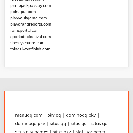
primejackpotstay.com
pokugaa.com
playvaultgame.com
playgrandresorts.com
romsportal.com
sportsdocfestival.com
shestylestore.com
thingsiwontfinish.com
menuqq.com
|
pkv qq
|
dominoqq pkv
|
dominoqq pkv
|
situs qq
|
situs qq
|
situs qq
|
situs pkv games
|
situs pkv
|
slot luar negeri
|