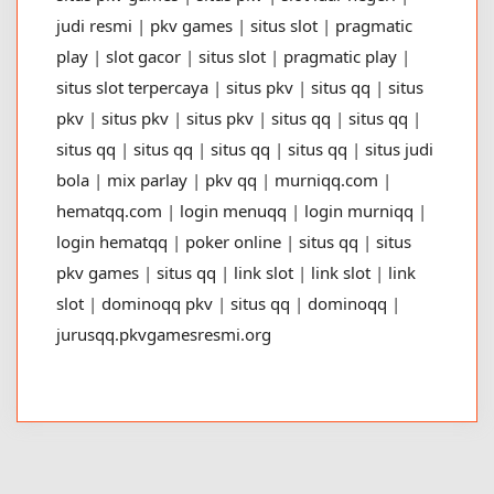
judi resmi
|
pkv games
|
situs slot
|
pragmatic
play
|
slot gacor
|
situs slot
|
pragmatic play
|
situs slot terpercaya
|
situs pkv
|
situs qq
|
situs
pkv
|
situs pkv
|
situs pkv
|
situs qq
|
situs qq
|
situs qq
|
situs qq
|
situs qq
|
situs qq
|
situs judi
bola
|
mix parlay
|
pkv qq
|
murniqq.com
|
hematqq.com
|
login menuqq
|
login murniqq
|
login hematqq
|
poker online
|
situs qq
|
situs
pkv games
|
situs qq
|
link slot
|
link slot
|
link
slot
|
dominoqq pkv
|
situs qq
|
dominoqq
|
jurusqq.pkvgamesresmi.org