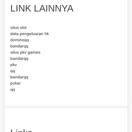
LINK LAINNYA
situs slot
data pengeluaran hk
dominoqq
bandarqq
situs pkv games
bandarqq
pkv
qq
bandarqq
poker
qq