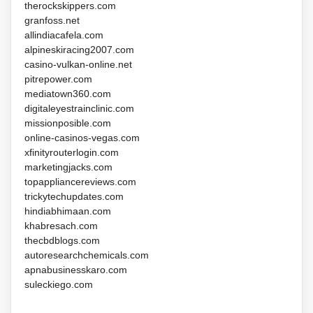
therockskippers.com
granfoss.net
allindiacafela.com
alpineskiracing2007.com
casino-vulkan-online.net
pitrepower.com
mediatown360.com
digitaleyestrainclinic.com
missionposible.com
online-casinos-vegas.com
xfinityrouterlogin.com
marketingjacks.com
topappliancereviews.com
trickytechupdates.com
hindiabhimaan.com
khabresach.com
thecbdblogs.com
autoresearchchemicals.com
apnabusinesskaro.com
suleckiego.com