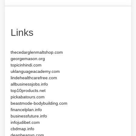
Links
thecedarglenmaltshop.com
georgemason.org
topicinhindi.com
uklanguageacademy.com
lindehealthcarefree.com
allbusinessjobs.info
top10products.net
pickabatours.com
beastmode-bodybuilding.com
financelplan.info
businessfuture.info
infojudibet.com
cbdmap.info
deanbeanxn.com