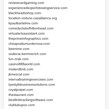
reviewcardgaming.com
experiencedexpertstowingservice.com
blackheadsshop.com
location-voiture-casablanca.org
kpaulbartelme.com
comedyclubofhiltonhead.com
virtualartsassistant.com
theprimeinfographics.com
cheapvaliumordernow.com
beenime.com
sodecia-kemmerich.com
fun-mak.com
casino888world.com
misterdbnb.com
jkmezcal.com
intervaltrainingexercises.com
tyestylebusinesssolutions.com
royalpoipet.com
thestaurant.com
bestlinktrackingsoftware.com
clublubupoo.com