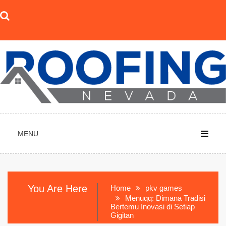
Skip
to
content
MENU
You Are Here
Home
pkv games
Menuqq: Dimana Tradisi
Bertemu Inovasi di Setiap
Gigitan