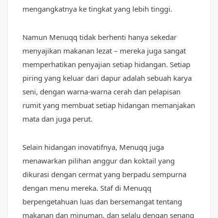
mengangkatnya ke tingkat yang lebih tinggi.
Namun Menuqq tidak berhenti hanya sekedar
menyajikan makanan lezat – mereka juga sangat
memperhatikan penyajian setiap hidangan. Setiap
piring yang keluar dari dapur adalah sebuah karya
seni, dengan warna-warna cerah dan pelapisan
rumit yang membuat setiap hidangan memanjakan
mata dan juga perut.
Selain hidangan inovatifnya, Menuqq juga
menawarkan pilihan anggur dan koktail yang
dikurasi dengan cermat yang berpadu sempurna
dengan menu mereka. Staf di Menuqq
berpengetahuan luas dan bersemangat tentang
makanan dan minuman, dan selalu dengan senang