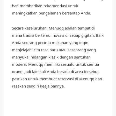
hati memberikan rekomendasi untuk
meningkatkan pengalaman bersantap Anda.
Secara keseluruhan, Menuqq adalah tempat di
mana tradisi bertemu inovasi di setiap gigitan. Baik
Anda seorang pecinta makanan yang ingin
menjelajahi cita rasa baru atau seseorang yang
menyukai hidangan klasik dengan sentuhan
modern, Menuqq memiliki sesuatu untuk semua
orang. Jadi lain kali Anda berada di area tersebut,
pastikan untuk membuat reservasi di Menuqq dan
rasakan sendiri keajaibannya.