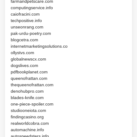
farmandpetscare.com
computingservice.info
caiofracini.com
techpositive.info
unseonrang.com
pak-urdu-poetry.com
blogcetra.com
internetmarketingsolutions.co
ollystvs.com
globalnewscx.com
dogslives.com
pdfbookplanet.com
queenofrattan.com
thequeenofrattan.com
denohubpro.com
blades-knife.com
one-piece-spoiler.com
studiooneiota.com
findingcasino.org
realworldcobra.com
automachine.info
autospeedsters.info