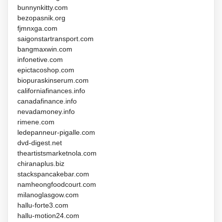
bunnynkitty.com
bezopasnik.org
fjmnxga.com
saigonstartransport.com
bangmaxwin.com
infonetive.com
epictacoshop.com
biopuraskinserum.com
californiafinances.info
canadafinance.info
nevadamoney.info
rimene.com
ledepanneur-pigalle.com
dvd-digest.net
theartistsmarketnola.com
chiranaplus.biz
stackspancakebar.com
namheongfoodcourt.com
milanoglasgow.com
hallu-forte3.com
hallu-motion24.com