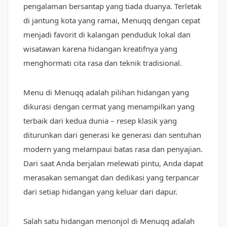
pengalaman bersantap yang tiada duanya. Terletak
di jantung kota yang ramai, Menuqq dengan cepat
menjadi favorit di kalangan penduduk lokal dan
wisatawan karena hidangan kreatifnya yang
menghormati cita rasa dan teknik tradisional.
Menu di Menuqq adalah pilihan hidangan yang
dikurasi dengan cermat yang menampilkan yang
terbaik dari kedua dunia – resep klasik yang
diturunkan dari generasi ke generasi dan sentuhan
modern yang melampaui batas rasa dan penyajian.
Dari saat Anda berjalan melewati pintu, Anda dapat
merasakan semangat dan dedikasi yang terpancar
dari setiap hidangan yang keluar dari dapur.
Salah satu hidangan menonjol di Menuqq adalah