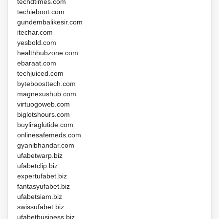
techdtimes.com
techieboot.com
gundembalikesir.com
itechar.com
yesbold.com
healthhubzone.com
ebaraat.com
techjuiced.com
byteboosttech.com
magnexushub.com
virtuogoweb.com
biglotshours.com
buyliraglutide.com
onlinesafemeds.com
gyanibhandar.com
ufabetwarp.biz
ufabetclip.biz
expertufabet.biz
fantasyufabet.biz
ufabetsiam.biz
swissufabet.biz
ufabetbusiness.biz