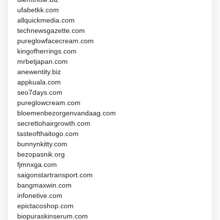
ufabetkk.com
allquickmedia.com
technewsgazette.com
pureglowfacecream.com
kingofherrings.com
mrbetjapan.com
anewentity.biz
appkuala.com
seo7days.com
pureglowcream.com
bloemenbezorgenvandaag.com
secrettohairgrowth.com
tasteofthaitogo.com
bunnynkitty.com
bezopasnik.org
fjmnxga.com
saigonstartransport.com
bangmaxwin.com
infonetive.com
epictacoshop.com
biopuraskinserum.com