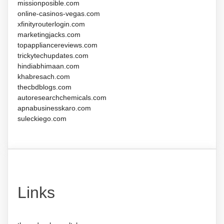
missionposible.com
online-casinos-vegas.com
xfinityrouterlogin.com
marketingjacks.com
topappliancereviews.com
trickytechupdates.com
hindiabhimaan.com
khabresach.com
thecbdblogs.com
autoresearchchemicals.com
apnabusinesskaro.com
suleckiego.com
Links