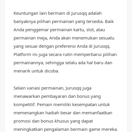
Keuntungan lain bermain di Jurusqq adalah
banyaknya pilihan permainan yang tersedia. Baik
Anda penggemar permainan kartu, slot, atau
permainan meja, Anda akan menemukan sesuatu
yang sesuai dengan preferensi Anda di Jurusqq.
Platform ini juga secara rutin memperbarui pilihan
permainannya, sehingga selalu ada hal baru dan
menarik untuk dicoba.
Selain variasi permainan, Jurusqq juga
menawarkan pembayaran dan bonus yang
kompetitif. Pemain memiliki kesempatan untuk
memenangkan hadiah besar dan memanfaatkan
promosi dan bonus khusus yang dapat
meningkatkan pengalaman bermain game mereka.