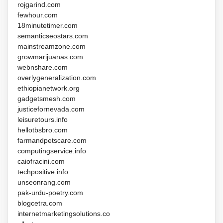
rojgarind.com
fewhour.com
18minutetimer.com
semanticseostars.com
mainstreamzone.com
growmarijuanas.com
webnshare.com
overlygeneralization.com
ethiopianetwork.org
gadgetsmesh.com
justicefornevada.com
leisuretours.info
hellotbsbro.com
farmandpetscare.com
computingservice.info
caiofracini.com
techpositive.info
unseonrang.com
pak-urdu-poetry.com
blogcetra.com
internetmarketingsolutions.co