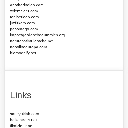
anotherindian.com
xylemcider.com
taniaetiago.com
juzfitketo.com
pasomaga.com
impactgardencbdgummies.org
naturesstimulantcbd.net
nopalinaeuropa.com
biomagnify.net
Links
saucyukiah.com
beikastreet.net
filmizlettir.net