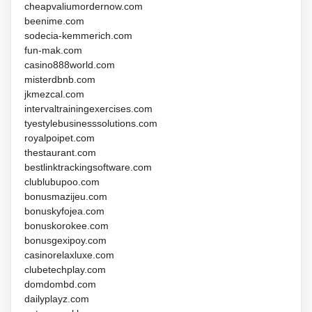
cheapvaliumordernow.com
beenime.com
sodecia-kemmerich.com
fun-mak.com
casino888world.com
misterdbnb.com
jkmezcal.com
intervaltrainingexercises.com
tyestylebusinesssolutions.com
royalpoipet.com
thestaurant.com
bestlinktrackingsoftware.com
clublubupoo.com
bonusmazijeu.com
bonuskyfojea.com
bonuskorokee.com
bonusgexipoy.com
casinorelaxluxe.com
clubetechplay.com
domdombd.com
dailyplayz.com