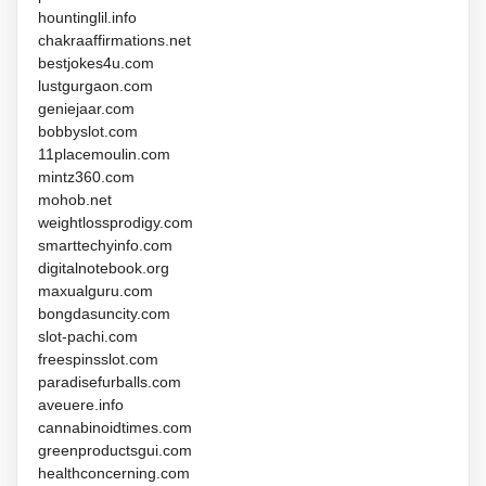
hountinglil.info
chakraaffirmations.net
bestjokes4u.com
lustgurgaon.com
geniejaar.com
bobbyslot.com
11placemoulin.com
mintz360.com
mohob.net
weightlossprodigy.com
smarttechyinfo.com
digitalnotebook.org
maxualguru.com
bongdasuncity.com
slot-pachi.com
freespinsslot.com
paradisefurballs.com
aveuere.info
cannabinoidtimes.com
greenproductsgui.com
healthconcerning.com