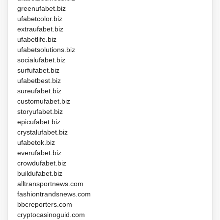
greenufabet.biz
ufabetcolor.biz
extraufabet.biz
ufabetlife.biz
ufabetsolutions.biz
socialufabet.biz
surfufabet.biz
ufabetbest.biz
sureufabet.biz
customufabet.biz
storyufabet.biz
epicufabet.biz
crystalufabet.biz
ufabetok.biz
everufabet.biz
crowdufabet.biz
buildufabet.biz
alltransportnews.com
fashiontrandsnews.com
bbcreporters.com
cryptocasinoguid.com