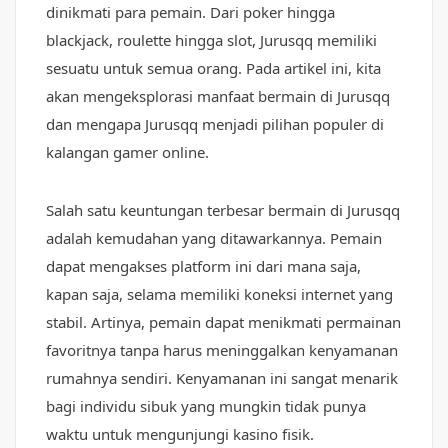
dinikmati para pemain. Dari poker hingga
blackjack, roulette hingga slot, Jurusqq memiliki
sesuatu untuk semua orang. Pada artikel ini, kita
akan mengeksplorasi manfaat bermain di Jurusqq
dan mengapa Jurusqq menjadi pilihan populer di
kalangan gamer online.
Salah satu keuntungan terbesar bermain di Jurusqq
adalah kemudahan yang ditawarkannya. Pemain
dapat mengakses platform ini dari mana saja,
kapan saja, selama memiliki koneksi internet yang
stabil. Artinya, pemain dapat menikmati permainan
favoritnya tanpa harus meninggalkan kenyamanan
rumahnya sendiri. Kenyamanan ini sangat menarik
bagi individu sibuk yang mungkin tidak punya
waktu untuk mengunjungi kasino fisik.