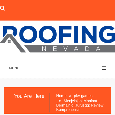
Skip
to
content
MENU
You Are Here
Home
pkv games
Menjelajahi Manfaat
Bermain di Jurusqq: Review
Komprehensif