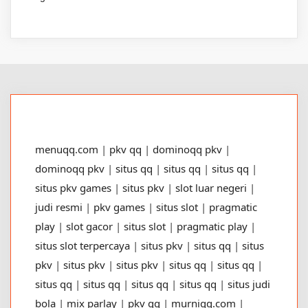
menuqq.com
|
pkv qq
|
dominoqq pkv
|
dominoqq pkv
|
situs qq
|
situs qq
|
situs qq
|
situs pkv games
|
situs pkv
|
slot luar negeri
|
judi resmi
|
pkv games
|
situs slot
|
pragmatic
play
|
slot gacor
|
situs slot
|
pragmatic play
|
situs slot terpercaya
|
situs pkv
|
situs qq
|
situs
pkv
|
situs pkv
|
situs pkv
|
situs qq
|
situs qq
|
situs qq
|
situs qq
|
situs qq
|
situs qq
|
situs judi
bola
|
mix parlay
|
pkv qq
|
murniqq.com
|