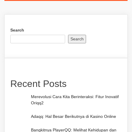
Search
Search
Recent Posts
Merevolusi Cara Kita Berinteraksi: Fitur Inovatif
Oriqq2
Adaqq: Hal Besar Berikutnya di Kasino Online
Bangkitnya PlayerQQ: Melihat Kehidupan dan