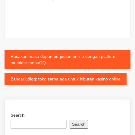
Post
Rasakan masa depan perjudian online dengan platform
mutakhir menuQQ
navigation
Bandarjudiqq: toko serba ada untuk hiburan kasino online
Search
Search