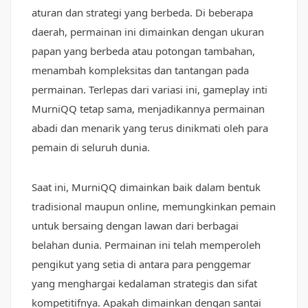
aturan dan strategi yang berbeda. Di beberapa
daerah, permainan ini dimainkan dengan ukuran
papan yang berbeda atau potongan tambahan,
menambah kompleksitas dan tantangan pada
permainan. Terlepas dari variasi ini, gameplay inti
MurniQQ tetap sama, menjadikannya permainan
abadi dan menarik yang terus dinikmati oleh para
pemain di seluruh dunia.
Saat ini, MurniQQ dimainkan baik dalam bentuk
tradisional maupun online, memungkinkan pemain
untuk bersaing dengan lawan dari berbagai
belahan dunia. Permainan ini telah memperoleh
pengikut yang setia di antara para penggemar
yang menghargai kedalaman strategis dan sifat
kompetitifnya. Apakah dimainkan dengan santai