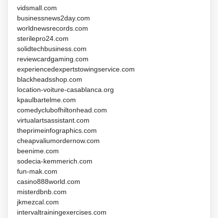
vidsmall.com
businessnews2day.com
worldnewsrecords.com
sterilepro24.com
solidtechbusiness.com
reviewcardgaming.com
experiencedexpertstowingservice.com
blackheadsshop.com
location-voiture-casablanca.org
kpaulbartelme.com
comedyclubofhiltonhead.com
virtualartsassistant.com
theprimeinfographics.com
cheapvaliumordernow.com
beenime.com
sodecia-kemmerich.com
fun-mak.com
casino888world.com
misterdbnb.com
jkmezcal.com
intervaltrainingexercises.com