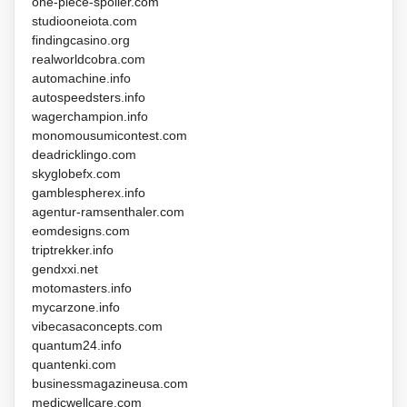
one-piece-spoiler.com
studiooneiota.com
findingcasino.org
realworldcobra.com
automachine.info
autospeedsters.info
wagerchampion.info
monomousumicontest.com
deadricklingo.com
skyglobefx.com
gamblespherex.info
agentur-ramsenthaler.com
eomdesigns.com
triptrekker.info
gendxxi.net
motomasters.info
mycarzone.info
vibecasaconcepts.com
quantum24.info
quantenki.com
businessmagazineusa.com
medicwellcare.com