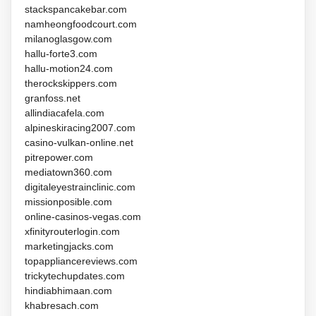
stackspancakebar.com
namheongfoodcourt.com
milanoglasgow.com
hallu-forte3.com
hallu-motion24.com
therockskippers.com
granfoss.net
allindiacafela.com
alpineskiracing2007.com
casino-vulkan-online.net
pitrepower.com
mediatown360.com
digitaleyestrainclinic.com
missionposible.com
online-casinos-vegas.com
xfinityrouterlogin.com
marketingjacks.com
topappliancereviews.com
trickytechupdates.com
hindiabhimaan.com
khabresach.com