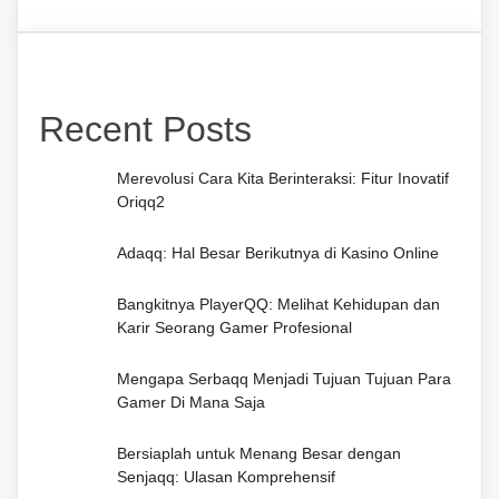
Recent Posts
Merevolusi Cara Kita Berinteraksi: Fitur Inovatif
Oriqq2
Adaqq: Hal Besar Berikutnya di Kasino Online
Bangkitnya PlayerQQ: Melihat Kehidupan dan
Karir Seorang Gamer Profesional
Mengapa Serbaqq Menjadi Tujuan Tujuan Para
Gamer Di Mana Saja
Bersiaplah untuk Menang Besar dengan
Senjaqq: Ulasan Komprehensif