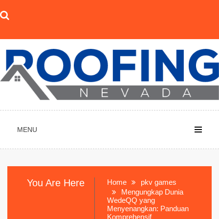
Skip
to
content
MENU
You Are Here
Home
pkv games
Mengungkap Dunia
WedeQQ yang
Menyenangkan: Panduan
Komprehensif