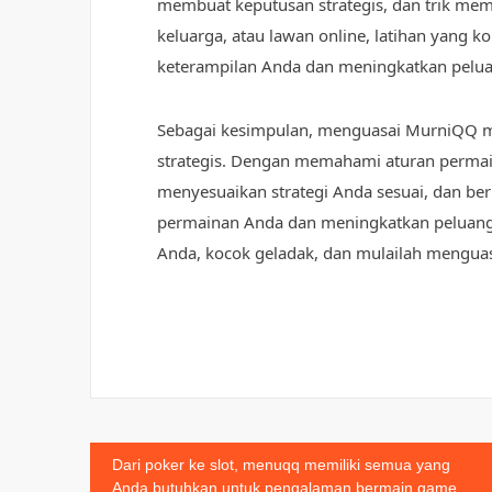
membuat keputusan strategis, dan trik m
keluarga, atau lawan online, latihan yang
keterampilan Anda dan meningkatkan pelua
Sebagai kesimpulan, menguasai MurniQQ m
strategis. Dengan memahami aturan permai
menyesuaikan strategi Anda sesuai, dan ber
permainan Anda dan meningkatkan peluang
Anda, kocok geladak, dan mulailah menguasa
Post
Dari poker ke slot, menuqq memiliki semua yang
Anda butuhkan untuk pengalaman bermain game