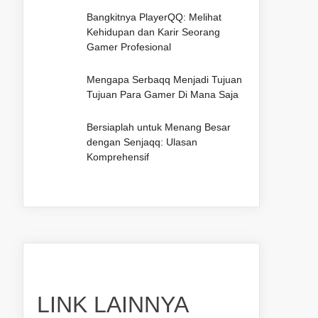
Bangkitnya PlayerQQ: Melihat
Kehidupan dan Karir Seorang
Gamer Profesional
Mengapa Serbaqq Menjadi Tujuan
Tujuan Para Gamer Di Mana Saja
Bersiaplah untuk Menang Besar
dengan Senjaqq: Ulasan
Komprehensif
LINK LAINNYA