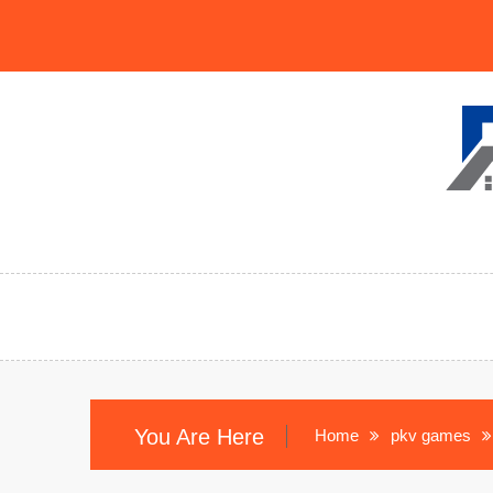
Skip
to
content
You Are Here
Home
pkv games