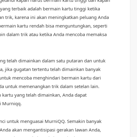
getahui kapan harus bermain kartu tinggi dan kapan
ang terbaik adalah bermain kartu tinggi ketika
trik, karena ini akan meningkatkan peluang Anda
bermain kartu rendah bisa menguntungkan, seperti
n dalam trik atau ketika Anda mencoba memaksa
ng telah dimainkan dalam satu putaran dan untuk
a, jika gugatan tertentu telah dimainkan banyak
 untuk mencoba menghindari bermain kartu dari
da untuk memenangkan trik dalam setelan lain.
 kartu yang telah dimainkan, Anda dapat
i Murniqq.
h kunci untuk menguasai MurniQQ. Semakin banyak
Anda akan mengantisipasi gerakan lawan Anda,