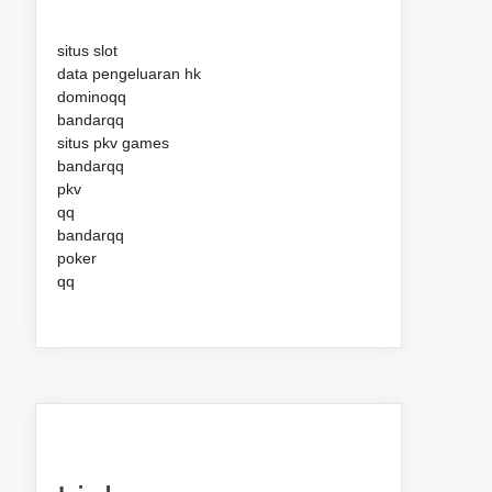
situs slot
data pengeluaran hk
dominoqq
bandarqq
situs pkv games
bandarqq
pkv
qq
bandarqq
poker
qq