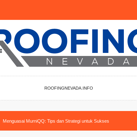
ROOFINGNEVADA.INFO
Menguasai MurniQQ: Tips dan Strategi untuk Sukses