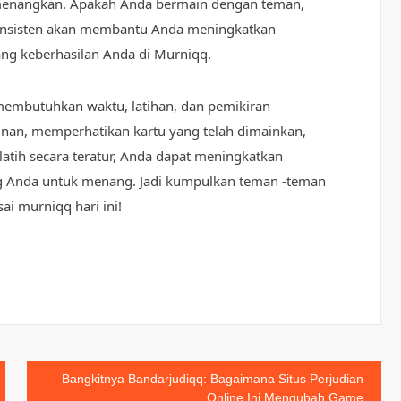
emenangkan. Apakah Anda bermain dengan teman,
 konsisten akan membantu Anda meningkatkan
ng keberhasilan Anda di Murniqq.
embutuhkan waktu, latihan, dan pemikiran
nan, memperhatikan kartu yang telah dimainkan,
latih secara teratur, Anda dapat meningkatkan
 Anda untuk menang. Jadi kumpulkan teman -teman
i murniqq hari ini!
Bangkitnya Bandarjudiqq: Bagaimana Situs Perjudian
Online Ini Mengubah Game