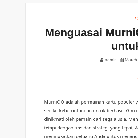
P
Menguasai MurniQ
untu
admin
March 
MurniQQ adalah permainan kartu populer y
sedikit keberuntungan untuk berhasil. Gim 
dinikmati oleh pemain dari segala usia. 
tetapi dengan tips dan strategi yang tepa
meningkatkan peluang Anda untuk menang