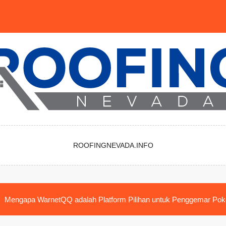
ROOFINGNEVADA.INFO
Mengapa WarnetQQ adalah Platform Pilihan untuk Penggemar Pok