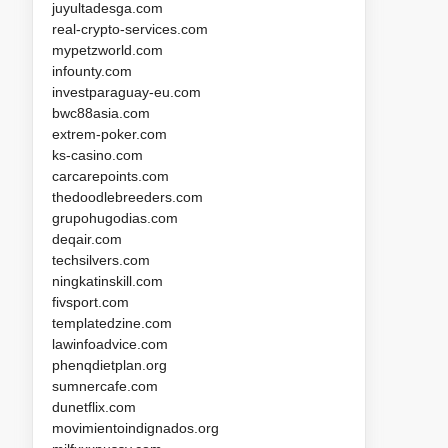
juyultadesga.com
real-crypto-services.com
mypetzworld.com
infounty.com
investparaguay-eu.com
bwc88asia.com
extrem-poker.com
ks-casino.com
carcarepoints.com
thedoodlebreeders.com
grupohugodias.com
deqair.com
techsilvers.com
ningkatinskill.com
fivsport.com
templatedzine.com
lawinfoadvice.com
phenqdietplan.org
sumnercafe.com
dunetflix.com
movimientoindignados.org