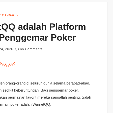
KV GAMES
QQ adalah Platform
k Penggemar Poker
24, 2026
no Comments
leh orang-orang di seluruh dunia selama berabad-abad.
dan sedikit keberuntungan. Bagi penggemar poker,
an permainan favorit mereka sangatlah penting. Salah
 pemain poker adalah WarnetQQ.