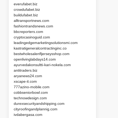
everufabet.biz
crowdufabet.biz
buildufabet.biz
alltransportnews.com
fashiontrandsnews.com
bbcreporters.com
cryptocasinoguid.com
leadingedgemarketingsolutionsmi.com
kastratigeneralcontractinginc.co
bestwholesalenfljerseysshop.com
openlivinglabdays14.com
ayurvedakonsultti-kari-nokela.com
antitraders.biz
aryanews24.com
xscape-it.com
777azino-mobile.com
cobbseniorbowl.com
technowdesign.com
durexsecurityandshipping.com
cityroofingandplannig.com
ivdabergasa.com