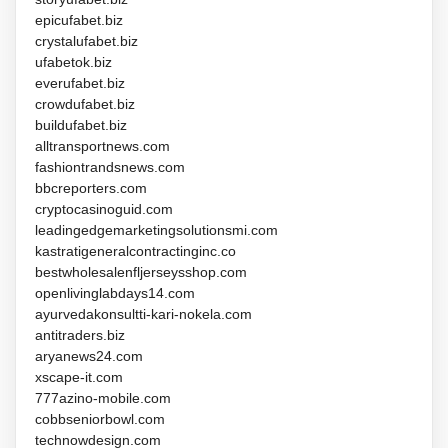
epicufabet.biz
crystalufabet.biz
ufabetok.biz
everufabet.biz
crowdufabet.biz
buildufabet.biz
alltransportnews.com
fashiontrandsnews.com
bbcreporters.com
cryptocasinoguid.com
leadingedgemarketingsolutionsmi.com
kastratigeneralcontractinginc.co
bestwholesalenfljerseysshop.com
openlivinglabdays14.com
ayurvedakonsultti-kari-nokela.com
antitraders.biz
aryanews24.com
xscape-it.com
777azino-mobile.com
cobbseniorbowl.com
technowdesign.com