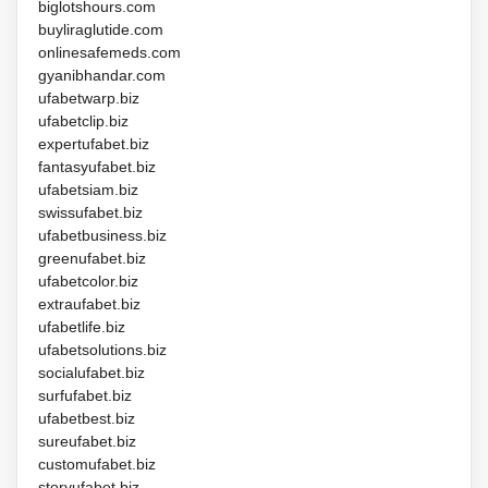
biglotshours.com
buyliraglutide.com
onlinesafemeds.com
gyanibhandar.com
ufabetwarp.biz
ufabetclip.biz
expertufabet.biz
fantasyufabet.biz
ufabetsiam.biz
swissufabet.biz
ufabetbusiness.biz
greenufabet.biz
ufabetcolor.biz
extraufabet.biz
ufabetlife.biz
ufabetsolutions.biz
socialufabet.biz
surfufabet.biz
ufabetbest.biz
sureufabet.biz
customufabet.biz
storyufabet.biz