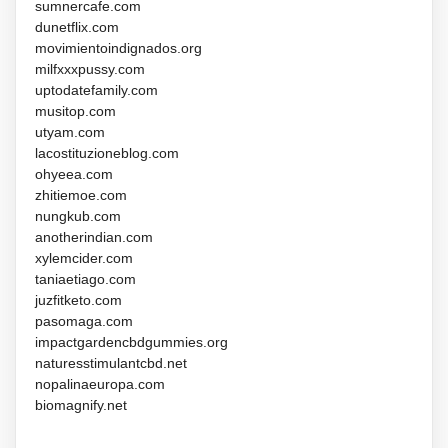
sumnercafe.com
dunetflix.com
movimientoindignados.org
milfxxxpussy.com
uptodatefamily.com
musitop.com
utyam.com
lacostituzioneblog.com
ohyeea.com
zhitiemoe.com
nungkub.com
anotherindian.com
xylemcider.com
taniaetiago.com
juzfitketo.com
pasomaga.com
impactgardencbdgummies.org
naturesstimulantcbd.net
nopalinaeuropa.com
biomagnify.net