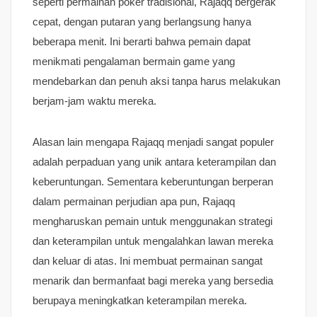
seperti permainan poker tradisional, Rajaqq bergerak
cepat, dengan putaran yang berlangsung hanya
beberapa menit. Ini berarti bahwa pemain dapat
menikmati pengalaman bermain game yang
mendebarkan dan penuh aksi tanpa harus melakukan
berjam-jam waktu mereka.
Alasan lain mengapa Rajaqq menjadi sangat populer
adalah perpaduan yang unik antara keterampilan dan
keberuntungan. Sementara keberuntungan berperan
dalam permainan perjudian apa pun, Rajaqq
mengharuskan pemain untuk menggunakan strategi
dan keterampilan untuk mengalahkan lawan mereka
dan keluar di atas. Ini membuat permainan sangat
menarik dan bermanfaat bagi mereka yang bersedia
berupaya meningkatkan keterampilan mereka.