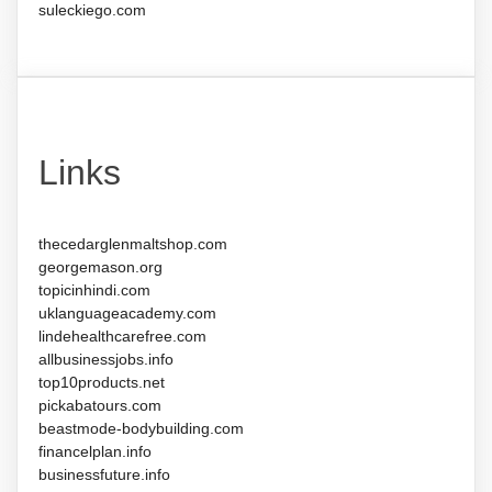
suleckiego.com
Links
thecedarglenmaltshop.com
georgemason.org
topicinhindi.com
uklanguageacademy.com
lindehealthcarefree.com
allbusinessjobs.info
top10products.net
pickabatours.com
beastmode-bodybuilding.com
financelplan.info
businessfuture.info