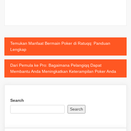
Post
Temukan Manfaat Bermain Poker di Ratuqq: Panduan
Lengkap
navigation
Dari Pemula ke Pro: Bagaimana Pelangiqq Dapat
Membantu Anda Meningkatkan Keterampilan Poker Anda
Search
Search