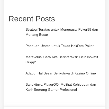
Recent Posts
Strategi Teratas untuk Menguasai Poker88 dan
Menang Besar
Panduan Utama untuk Texas Hold’em Poker
Merevolusi Cara Kita Berinteraksi: Fitur Inovatif
Oriqq2
Adaqq: Hal Besar Berikutnya di Kasino Online
Bangkitnya PlayerQQ: Melihat Kehidupan dan
Karir Seorang Gamer Profesional