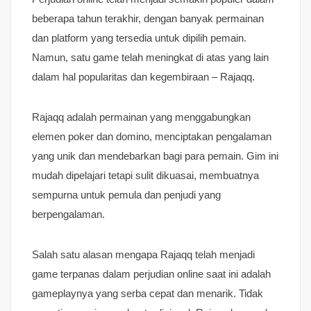
beberapa tahun terakhir, dengan banyak permainan
dan platform yang tersedia untuk dipilih pemain.
Namun, satu game telah meningkat di atas yang lain
dalam hal popularitas dan kegembiraan – Rajaqq.
Rajaqq adalah permainan yang menggabungkan
elemen poker dan domino, menciptakan pengalaman
yang unik dan mendebarkan bagi para pemain. Gim ini
mudah dipelajari tetapi sulit dikuasai, membuatnya
sempurna untuk pemula dan penjudi yang
berpengalaman.
Salah satu alasan mengapa Rajaqq telah menjadi
game terpanas dalam perjudian online saat ini adalah
gameplaynya yang serba cepat dan menarik. Tidak