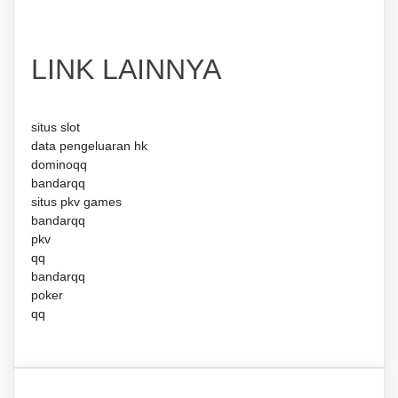
LINK LAINNYA
situs slot
data pengeluaran hk
dominoqq
bandarqq
situs pkv games
bandarqq
pkv
qq
bandarqq
poker
qq