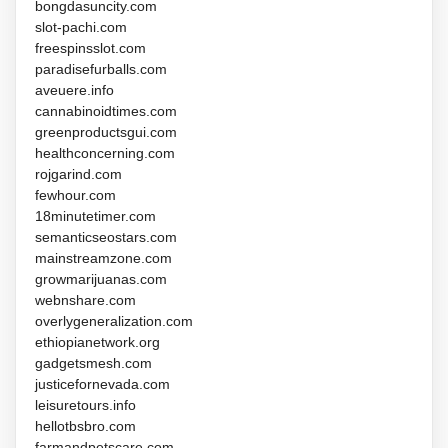
bongdasuncity.com
slot-pachi.com
freespinsslot.com
paradisefurballs.com
aveuere.info
cannabinoidtimes.com
greenproductsgui.com
healthconcerning.com
rojgarind.com
fewhour.com
18minutetimer.com
semanticseostars.com
mainstreamzone.com
growmarijuanas.com
webnshare.com
overlygeneralization.com
ethiopianetwork.org
gadgetsmesh.com
justicefornevada.com
leisuretours.info
hellotbsbro.com
farmandpetscare.com