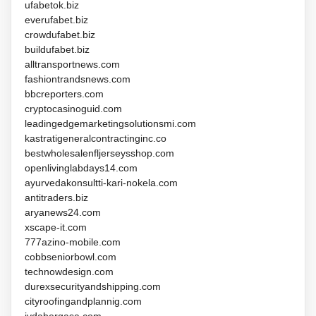
ufabetok.biz
everufabet.biz
crowdufabet.biz
buildufabet.biz
alltransportnews.com
fashiontrandsnews.com
bbcreporters.com
cryptocasinoguid.com
leadingedgemarketingsolutionsmi.com
kastratigeneralcontractinginc.co
bestwholesalenfljerseysshop.com
openlivinglabdays14.com
ayurvedakonsultti-kari-nokela.com
antitraders.biz
aryanews24.com
xscape-it.com
777azino-mobile.com
cobbseniorbowl.com
technowdesign.com
durexsecurityandshipping.com
cityroofingandplannig.com
ivdabergasa.com