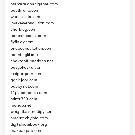
matkarajdhanigame.com
popthrone.com
world-slots.com
imakewebsolution.com
che-blog.com
pancakecoinz.com
flyfinley.com
prideconsultation.com
hountinglil.info
chakraaffirmations.net
bestjokes4u.com
lustgurgaon.com
geniejaar.com
bobbyslot.com
11placemoulin.com
mintz360.com
mohob.net
weightlossprodigy.com
smarttechyinfo.com
digitalnotebook.org
maxualguru.com