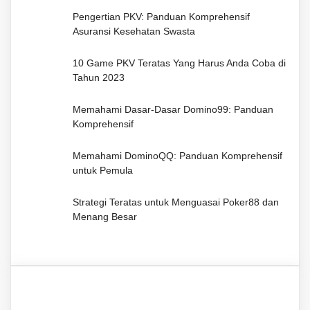
Pengertian PKV: Panduan Komprehensif
Asuransi Kesehatan Swasta
10 Game PKV Teratas Yang Harus Anda Coba di
Tahun 2023
Memahami Dasar-Dasar Domino99: Panduan
Komprehensif
Memahami DominoQQ: Panduan Komprehensif
untuk Pemula
Strategi Teratas untuk Menguasai Poker88 dan
Menang Besar