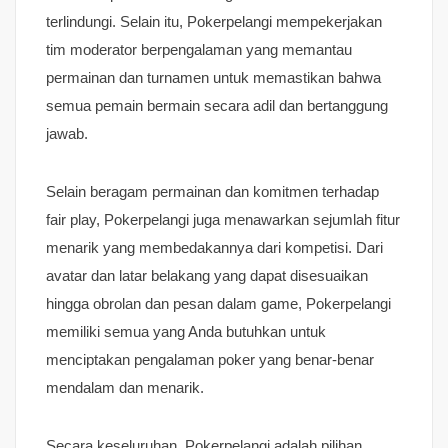
terlindungi. Selain itu, Pokerpelangi mempekerjakan
tim moderator berpengalaman yang memantau
permainan dan turnamen untuk memastikan bahwa
semua pemain bermain secara adil dan bertanggung
jawab.
Selain beragam permainan dan komitmen terhadap
fair play, Pokerpelangi juga menawarkan sejumlah fitur
menarik yang membedakannya dari kompetisi. Dari
avatar dan latar belakang yang dapat disesuaikan
hingga obrolan dan pesan dalam game, Pokerpelangi
memiliki semua yang Anda butuhkan untuk
menciptakan pengalaman poker yang benar-benar
mendalam dan menarik.
Secara keseluruhan, Pokerpelangi adalah pilihan