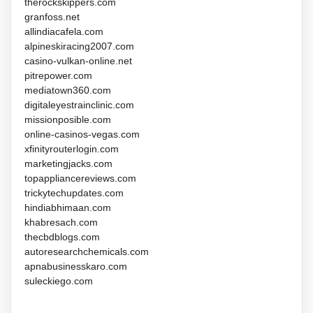
therockskippers.com
granfoss.net
allindiacafela.com
alpineskiracing2007.com
casino-vulkan-online.net
pitrepower.com
mediatown360.com
digitaleyestrainclinic.com
missionposible.com
online-casinos-vegas.com
xfinityrouterlogin.com
marketingjacks.com
topappliancereviews.com
trickytechupdates.com
hindiabhimaan.com
khabresach.com
thecbdblogs.com
autoresearchchemicals.com
apnabusinesskaro.com
suleckiego.com