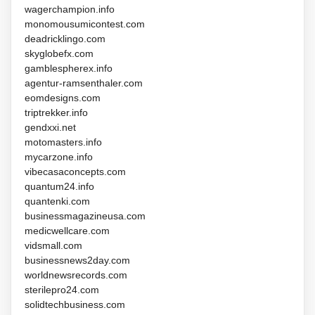
wagerchampion.info
monomousumicontest.com
deadricklingo.com
skyglobefx.com
gamblespherex.info
agentur-ramsenthaler.com
eomdesigns.com
triptrekker.info
gendxxi.net
motomasters.info
mycarzone.info
vibecasaconcepts.com
quantum24.info
quantenki.com
businessmagazineusa.com
medicwellcare.com
vidsmall.com
businessnews2day.com
worldnewsrecords.com
sterilepro24.com
solidtechbusiness.com