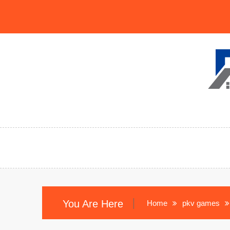
Skip
to
content
You Are Here
Home
pkv games