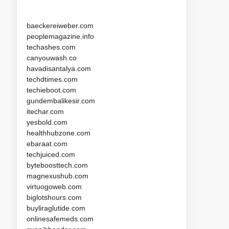
baeckereiweber.com
peoplemagazine.info
techashes.com
canyouwash.co
havadisantalya.com
techdtimes.com
techieboot.com
gundembalikesir.com
itechar.com
yesbold.com
healthhubzone.com
ebaraat.com
techjuiced.com
byteboosttech.com
magnexushub.com
virtuogoweb.com
biglotshours.com
buyliraglutide.com
onlinesafemeds.com