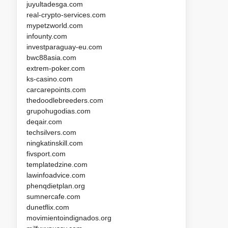
juyultadesga.com
real-crypto-services.com
mypetzworld.com
infounty.com
investparaguay-eu.com
bwc88asia.com
extrem-poker.com
ks-casino.com
carcarepoints.com
thedoodlebreeders.com
grupohugodias.com
deqair.com
techsilvers.com
ningkatinskill.com
fivsport.com
templatedzine.com
lawinfoadvice.com
phenqdietplan.org
sumnercafe.com
dunetflix.com
movimientoindignados.org