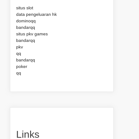
situs slot
data pengeluaran hk
dominoqq
bandarqq
situs pkv games
bandarqq
pkv
qq
bandarqq
poker
qq
Links