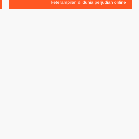
keterampilan di dunia perjudian online