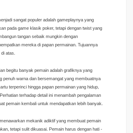
njadi sangat populer adalah gameplaynya yang
n pada game klasik poker, tetapi dengan twist yang
mbangun tangan sebaik mungkin dengan
nempatkan mereka di papan permainan. Tujuannya
di atas.
an begitu banyak pemain adalah grafiknya yang
ang penuh warna dan bersemangat yang membuatnya
rtu terperinci hingga papan permainan yang hidup,
 Perhatian terhadap detail ini menambah pengalaman
t pemain kembali untuk mendapatkan lebih banyak.
a menawarkan mekanik adiktif yang membuat pemain
nkan, tetapi sulit dikuasai. Pemain harus dengan hati -