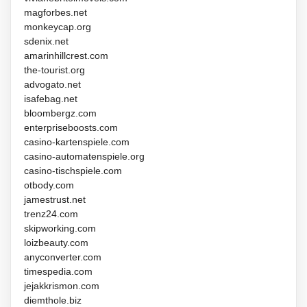
magforbes.net
monkeycap.org
sdenix.net
amarinhillcrest.com
the-tourist.org
advogato.net
isafebag.net
bloombergz.com
enterpriseboosts.com
casino-kartenspiele.com
casino-automatenspiele.org
casino-tischspiele.com
otbody.com
jamestrust.net
trenz24.com
skipworking.com
loizbeauty.com
anyconverter.com
timespedia.com
jejakkrismon.com
diemthole.biz