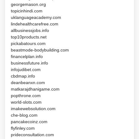
georgemason.org
topicinhindi.com
uklanguageacademy.com
lindehealthcarefree.com
allbusinessjobs.info
top10products.net
pickabatours.com
beastmode-bodybuilding.com
financelplan.info
businessfuture.info
infojudibet.com
cbdmap.info
deanbeanxn.com
matkarajdhanigame.com
popthrone.com
world-slots.com
imakewebsolution.com
che-blog.com
pancakecoinz.com
flyfinley.com
prideconsultation.com