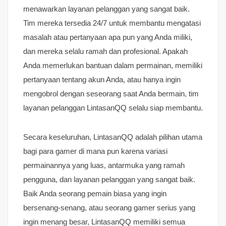
menawarkan layanan pelanggan yang sangat baik.
Tim mereka tersedia 24/7 untuk membantu mengatasi
masalah atau pertanyaan apa pun yang Anda miliki,
dan mereka selalu ramah dan profesional. Apakah
Anda memerlukan bantuan dalam permainan, memiliki
pertanyaan tentang akun Anda, atau hanya ingin
mengobrol dengan seseorang saat Anda bermain, tim
layanan pelanggan LintasanQQ selalu siap membantu.
Secara keseluruhan, LintasanQQ adalah pilihan utama
bagi para gamer di mana pun karena variasi
permainannya yang luas, antarmuka yang ramah
pengguna, dan layanan pelanggan yang sangat baik.
Baik Anda seorang pemain biasa yang ingin
bersenang-senang, atau seorang gamer serius yang
ingin menang besar, LintasanQQ memiliki semua