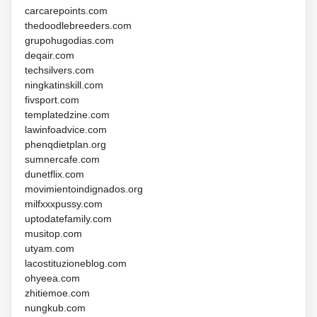
carcarepoints.com
thedoodlebreeders.com
grupohugodias.com
deqair.com
techsilvers.com
ningkatinskill.com
fivsport.com
templatedzine.com
lawinfoadvice.com
phenqdietplan.org
sumnercafe.com
dunetflix.com
movimientoindignados.org
milfxxxpussy.com
uptodatefamily.com
musitop.com
utyam.com
lacostituzioneblog.com
ohyeea.com
zhitiemoe.com
nungkub.com