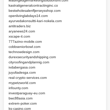
leadingedgemarketingsolutionsmi.com
kastratigeneralcontractinginc.co
bestwholesalenfljerseysshop.com
openlivinglabdays14.com
ayurvedakonsultti-kari-nokela.com
antitraders.biz
aryanews24.com
xscape-it.com
777azino-mobile.com
cobbseniorbowl.com
technowdesign.com
durexsecurityandshipping.com
cityroofingandplannig.com
ivdabergasa.com
juyultadesga.com
real-crypto-services.com
mypetzworld.com
infounty.com
investparaguay-eu.com
bwc88asia.com
extrem-poker.com
ks-casino.com