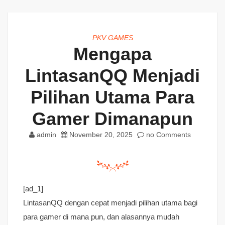
PKV GAMES
Mengapa
LintasanQQ Menjadi
Pilihan Utama Para
Gamer Dimanapun
admin
November 20, 2025
no Comments
[ad_1]
LintasanQQ dengan cepat menjadi pilihan utama bagi
para gamer di mana pun, dan alasannya mudah