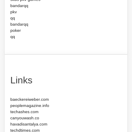
bandarqq
pkv
qq
bandarqq
poker
qq
Links
baeckereiweber.com
peoplemagazine.info
techashes.com
canyouwash.co
havadisantalya.com
techdtimes.com