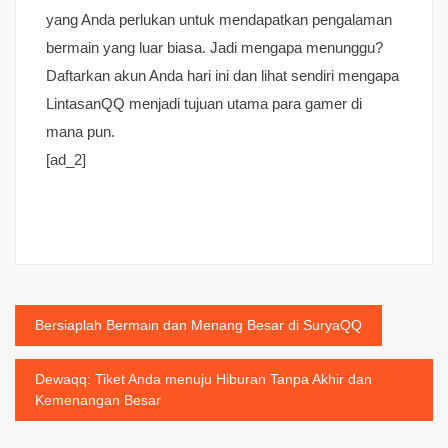
yang Anda perlukan untuk mendapatkan pengalaman
bermain yang luar biasa. Jadi mengapa menunggu?
Daftarkan akun Anda hari ini dan lihat sendiri mengapa
LintasanQQ menjadi tujuan utama para gamer di
mana pun.
[ad_2]
Post
Bersiaplah Bermain dan Menang Besar di SuryaQQ
navigation
Dewaqq: Tiket Anda menuju Hiburan Tanpa Akhir dan
Kemenangan Besar