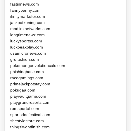
fastinnews.com
fannybanny.com
ifinitymarketer.com
jackpotkoning.com
modlinknetworks.com
longtimenewz.com
luckysportss.com
luckpeakplay.com
usamicronews.com
grofashion.com
pokemongoevolutioncalc.com
phishingbase.com
racegamings.com
primejackpotstay.com
pokugaa.com
playvaultgame.com
playgrandresorts.com
romsportal.com
sportsdocfestival.com
shestylestore.com
thingsiwontfinish.com