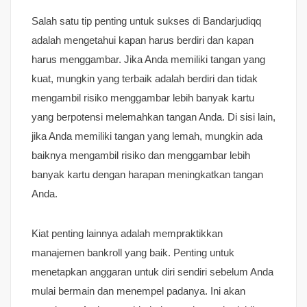
Salah satu tip penting untuk sukses di Bandarjudiqq
adalah mengetahui kapan harus berdiri dan kapan
harus menggambar. Jika Anda memiliki tangan yang
kuat, mungkin yang terbaik adalah berdiri dan tidak
mengambil risiko menggambar lebih banyak kartu
yang berpotensi melemahkan tangan Anda. Di sisi lain,
jika Anda memiliki tangan yang lemah, mungkin ada
baiknya mengambil risiko dan menggambar lebih
banyak kartu dengan harapan meningkatkan tangan
Anda.
Kiat penting lainnya adalah mempraktikkan
manajemen bankroll yang baik. Penting untuk
menetapkan anggaran untuk diri sendiri sebelum Anda
mulai bermain dan menempel padanya. Ini akan