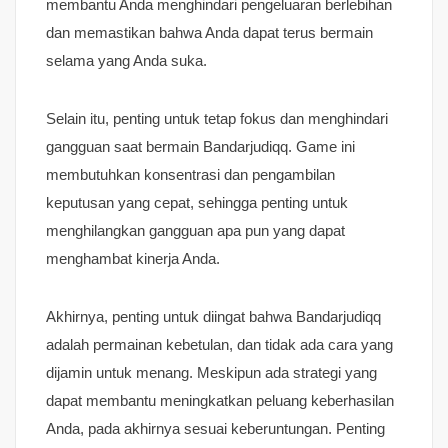
membantu Anda menghindari pengeluaran berlebihan
dan memastikan bahwa Anda dapat terus bermain
selama yang Anda suka.
Selain itu, penting untuk tetap fokus dan menghindari
gangguan saat bermain Bandarjudiqq. Game ini
membutuhkan konsentrasi dan pengambilan
keputusan yang cepat, sehingga penting untuk
menghilangkan gangguan apa pun yang dapat
menghambat kinerja Anda.
Akhirnya, penting untuk diingat bahwa Bandarjudiqq
adalah permainan kebetulan, dan tidak ada cara yang
dijamin untuk menang. Meskipun ada strategi yang
dapat membantu meningkatkan peluang keberhasilan
Anda, pada akhirnya sesuai keberuntungan. Penting