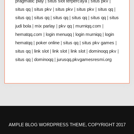
pragmatic play
|
situs slot terpercaya
|
situs pkv
|
situs qq
|
situs pkv
|
situs pkv
|
situs pkv
|
situs qq
|
situs qq
|
situs qq
|
situs qq
|
situs qq
|
situs qq
|
situs
judi bola
|
mix parlay
|
pkv qq
|
murniqq.com
|
hematqq.com
|
login menuqq
|
login murniqq
|
login
hematqq
|
poker online
|
situs qq
|
situs pkv games
|
situs qq
|
link slot
|
link slot
|
link slot
|
dominoqq pkv
|
situs qq
|
dominoqq
|
jurusqq.pkvgamesresmi.org
AMPLE BLOG WORDPRESS THEME, COPYRIGHT 2017