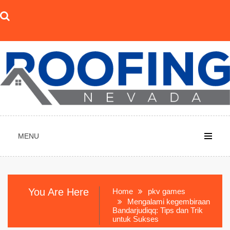
Skip
to
content
MENU
You Are Here
Home
pkv games
Mengalami kegembiraan
Bandarjudiqq: Tips dan Trik
untuk Sukses