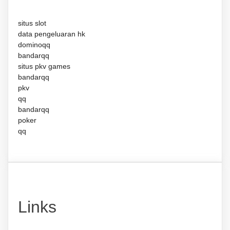
situs slot
data pengeluaran hk
dominoqq
bandarqq
situs pkv games
bandarqq
pkv
qq
bandarqq
poker
qq
Links