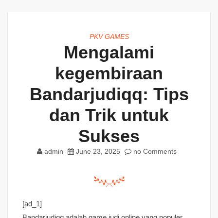
PKV GAMES
Mengalami
kegembiraan
Bandarjudiqq: Tips
dan Trik untuk
Sukses
admin
June 23, 2025
no Comments
[ad_1]
Bandarjudiqq adalah game judi online yang populer