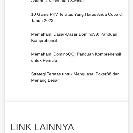
Asuransi Kesehatan Swasta
10 Game PKV Teratas Yang Harus Anda Coba di
Tahun 2023
Memahami Dasar-Dasar Domino99: Panduan
Komprehensif
Memahami DominoQQ: Panduan Komprehensif
untuk Pemula
Strategi Teratas untuk Menguasai Poker88 dan
Menang Besar
LINK LAINNYA