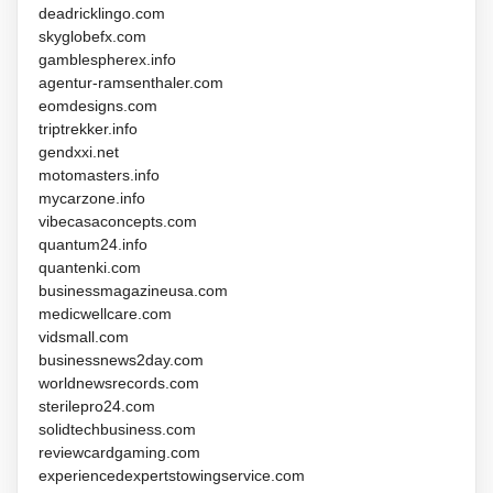
deadricklingo.com
skyglobefx.com
gamblespherex.info
agentur-ramsenthaler.com
eomdesigns.com
triptrekker.info
gendxxi.net
motomasters.info
mycarzone.info
vibecasaconcepts.com
quantum24.info
quantenki.com
businessmagazineusa.com
medicwellcare.com
vidsmall.com
businessnews2day.com
worldnewsrecords.com
sterilepro24.com
solidtechbusiness.com
reviewcardgaming.com
experiencedexpertstowingservice.com