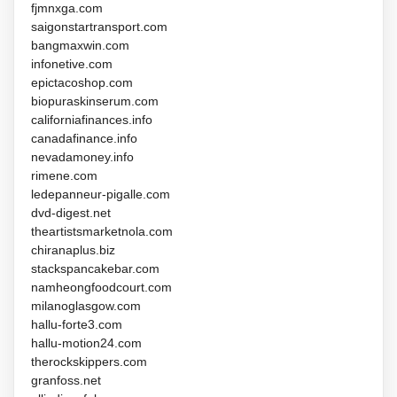
fjmnxga.com
saigonstartransport.com
bangmaxwin.com
infonetive.com
epictacoshop.com
biopuraskinserum.com
californiafinances.info
canadafinance.info
nevadamoney.info
rimene.com
ledepanneur-pigalle.com
dvd-digest.net
theartistsmarketnola.com
chiranaplus.biz
stackspancakebar.com
namheongfoodcourt.com
milanoglasgow.com
hallu-forte3.com
hallu-motion24.com
therockskippers.com
granfoss.net