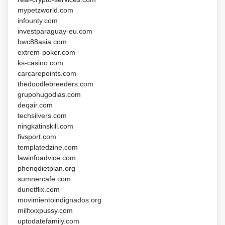
mypetzworld.com
infounty.com
investparaguay-eu.com
bwc88asia.com
extrem-poker.com
ks-casino.com
carcarepoints.com
thedoodlebreeders.com
grupohugodias.com
deqair.com
techsilvers.com
ningkatinskill.com
fivsport.com
templatedzine.com
lawinfoadvice.com
phenqdietplan.org
sumnercafe.com
dunetflix.com
movimientoindignados.org
milfxxxpussy.com
uptodatefamily.com