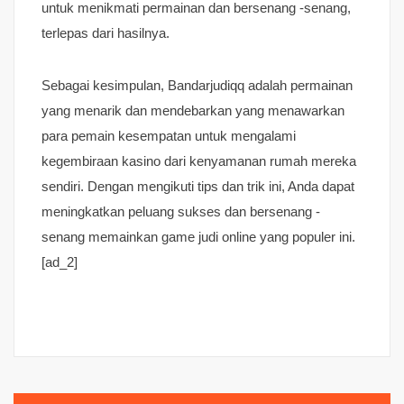
untuk menikmati permainan dan bersenang -senang,
terlepas dari hasilnya.
Sebagai kesimpulan, Bandarjudiqq adalah permainan
yang menarik dan mendebarkan yang menawarkan
para pemain kesempatan untuk mengalami
kegembiraan kasino dari kenyamanan rumah mereka
sendiri. Dengan mengikuti tips dan trik ini, Anda dapat
meningkatkan peluang sukses dan bersenang -
senang memainkan game judi online yang populer ini.
[ad_2]