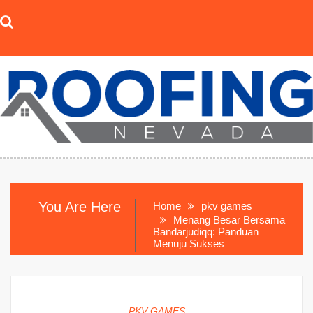
Skip
to
content
You Are Here
Home
pkv games
Menang Besar Bersama
Bandarjudiqq: Panduan
Menuju Sukses
PKV GAMES