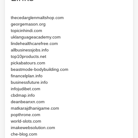
thecedarglenmaltshop.com
georgemason.org
topicinhindi.com
uklanguageacademy.com
lindehealthcarefree.com
allbusinessjobs.info
top10products.net
pickabatours.com
beastmode-bodybuilding.com
financelplan.info
businessfuture.info
infojudibet.com
cbdmap.info
deanbeanxn.com
matkarajdhanigame.com
popthrone.com
world-slots.com
imakewebsolution.com
che-blog.com