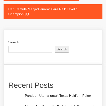
navigation
Dari Pemula Menjadi Juara: Cara Naik Level di
ChampionQQ
Search
Search
Recent Posts
Panduan Utama untuk Texas Hold’em Poker