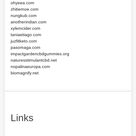
ohyeea.com
zhitiemoe.com
nungkub.com
anotherindian.com
xylemcider.com
taniaetiago.com
juzfitketo.com
pasomaga.com
impactgardencbdgummies.org
naturesstimulantcbd.net
nopalinaeuropa.com
biomagnify.net
Links