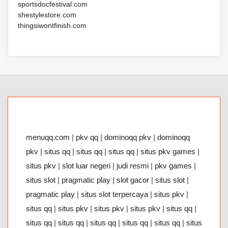
sportsdocfestival.com
shestylestore.com
thingsiwontfinish.com
menuqq.com
|
pkv qq
|
dominoqq pkv
|
dominoqq
pkv
|
situs qq
|
situs qq
|
situs qq
|
situs pkv games
|
situs pkv
|
slot luar negeri
|
judi resmi
|
pkv games
|
situs slot
|
pragmatic play
|
slot gacor
|
situs slot
|
pragmatic play
|
situs slot terpercaya
|
situs pkv
|
situs qq
|
situs pkv
|
situs pkv
|
situs pkv
|
situs qq
|
situs qq
|
situs qq
|
situs qq
|
situs qq
|
situs qq
|
situs