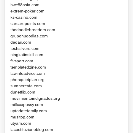
bwc88asia.com
extrem-poker.com
ks-casino.com
carcarepoints.com
thedoodlebreeders.com
grupohugodias.com
deqair.com
techsilvers.com
ningkatinskill.com
fivsport.com
templatedzine.com
lawinfoadvice.com
phenqdietplan.org
sumnercafe.com
dunetflix.com
movimientoindignados.org
milfxxxpussy.com
uptodatefamily.com
musitop.com
utyam.com
lacostituzioneblog.com