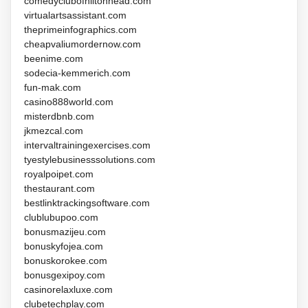
comedyclubofhiltonhead.com
virtualartsassistant.com
theprimeinfographics.com
cheapvaliumordernow.com
beenime.com
sodecia-kemmerich.com
fun-mak.com
casino888world.com
misterdbnb.com
jkmezcal.com
intervaltrainingexercises.com
tyestylebusinesssolutions.com
royalpoipet.com
thestaurant.com
bestlinktrackingsoftware.com
clublubupoo.com
bonusmazijeu.com
bonuskyfojea.com
bonuskorokee.com
bonusgexipoy.com
casinorelaxluxe.com
clubetechplay.com