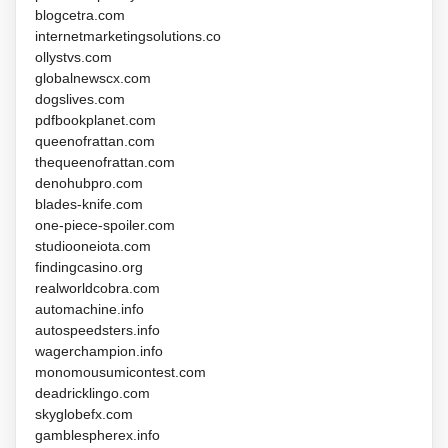
blogcetra.com
internetmarketingsolutions.co
ollystvs.com
globalnewscx.com
dogslives.com
pdfbookplanet.com
queenofrattan.com
thequeenofrattan.com
denohubpro.com
blades-knife.com
one-piece-spoiler.com
studiooneiota.com
findingcasino.org
realworldcobra.com
automachine.info
autospeedsters.info
wagerchampion.info
monomousumicontest.com
deadricklingo.com
skyglobefx.com
gamblespherex.info