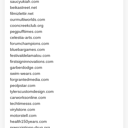
saucyukiah.com
beikastreet.net
filmizlettir.net
ourmultiworlds.com
cooncreekclub.org
pegpufftimes.com
celestia-arts.com
forumchampions.com
bluebargames.com
festivaldelamalou.com
firstsigninnovations.com
garberdodge.com
swim-wears.com
forgrantedmedia.com
peolpstar.com
tylerscustomdesign.com
carworksonline.com
techtimesss.com
virylstore.com
motorstell.com
health150years.com
prescriptions-drug.org