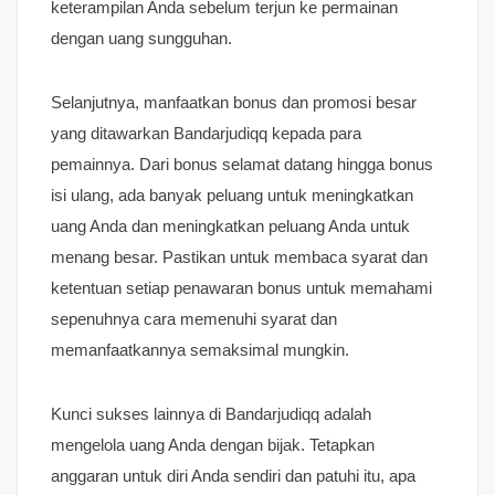
keterampilan Anda sebelum terjun ke permainan
dengan uang sungguhan.
Selanjutnya, manfaatkan bonus dan promosi besar
yang ditawarkan Bandarjudiqq kepada para
pemainnya. Dari bonus selamat datang hingga bonus
isi ulang, ada banyak peluang untuk meningkatkan
uang Anda dan meningkatkan peluang Anda untuk
menang besar. Pastikan untuk membaca syarat dan
ketentuan setiap penawaran bonus untuk memahami
sepenuhnya cara memenuhi syarat dan
memanfaatkannya semaksimal mungkin.
Kunci sukses lainnya di Bandarjudiqq adalah
mengelola uang Anda dengan bijak. Tetapkan
anggaran untuk diri Anda sendiri dan patuhi itu, apa