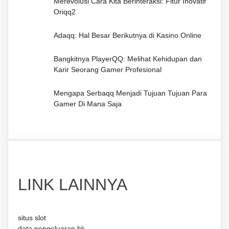
Merevolusi Cara Kita Berinteraksi: Fitur Inovatif
Oriqq2
Adaqq: Hal Besar Berikutnya di Kasino Online
Bangkitnya PlayerQQ: Melihat Kehidupan dan
Karir Seorang Gamer Profesional
Mengapa Serbaqq Menjadi Tujuan Tujuan Para
Gamer Di Mana Saja
LINK LAINNYA
situs slot
data pengeluaran hk