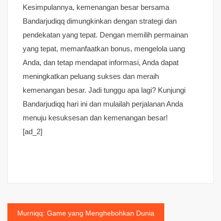
Kesimpulannya, kemenangan besar bersama
Bandarjudiqq dimungkinkan dengan strategi dan
pendekatan yang tepat. Dengan memilih permainan
yang tepat, memanfaatkan bonus, mengelola uang
Anda, dan tetap mendapat informasi, Anda dapat
meningkatkan peluang sukses dan meraih
kemenangan besar. Jadi tunggu apa lagi? Kunjungi
Bandarjudiqq hari ini dan mulailah perjalanan Anda
menuju kesuksesan dan kemenangan besar!
[ad_2]
Post
Murniqq: Game yang Menghebohkan Dunia