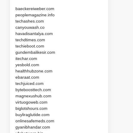
baeckereiweber.com
peoplemagazine.info
techashes.com
canyouwash.co
havadisantalya.com
techdtimes.com
techieboot.com
gundembalikesir.com
itechar.com
yesbold.com
healthhubzone.com
ebaraat.com
techjuiced.com
byteboosttech.com
magnexushub.com
virtuogoweb.com
biglotshours.com
buyliraglutide.com
onlinesafemeds.com
gyanibhandar.com