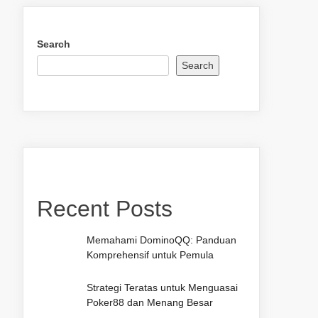
Search
Search
Recent Posts
Memahami DominoQQ: Panduan
Komprehensif untuk Pemula
Strategi Teratas untuk Menguasai
Poker88 dan Menang Besar