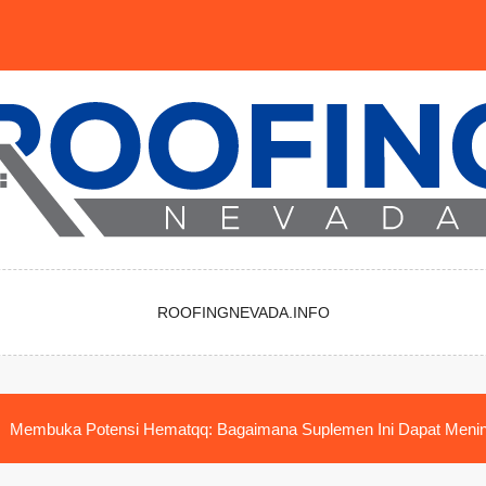
ROOFINGNEVADA.INFO
Membuka Potensi Hematqq: Bagaimana Suplemen Ini Dapat Mening