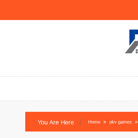
Skip
to
content
You Are Here
Home
pkv games