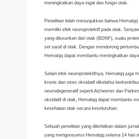
meningkatkan daya ingat dan fungsi otak.
Penelitian telah menunjukkan bahwa Hematqq 
memiliki efek neuroprotektif pada otak. Senya
yang diturunkan dari otak (BDNF), suatu prot
sel saraf di otak. Dengan mendorong pertumbu
Hematqq dapat membantu meningkatkan daya ing
Selain efek neuroprotektifnya, Hematqq juga me
kronis dan stres oksidatif diketahui berkontrib
neurodegeneratif seperti Alzheimer dan Park
oksidatif di otak, Hematqq dapat membantu me
kesehatan otak secara keseluruhan.
Sebuah penelitian yang diterbitkan dalam ju
yang mengonsumsi Hematqq selama 14 hari me