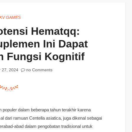
KV GAMES
tensi Hematqq:
plemen Ini Dapat
 Fungsi Kognitif
 27, 2024
no Comments
populer dalam beberapa tahun terakhir karena
al dari ramuan Centella asiatica, juga dikenal sebagai
erabad-abad dalam pengobatan tradisional untuk