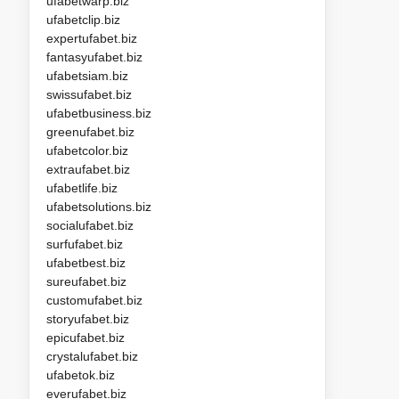
ufabetwarp.biz
ufabetclip.biz
expertufabet.biz
fantasyufabet.biz
ufabetsiam.biz
swissufabet.biz
ufabetbusiness.biz
greenufabet.biz
ufabetcolor.biz
extraufabet.biz
ufabetlife.biz
ufabetsolutions.biz
socialufabet.biz
surfufabet.biz
ufabetbest.biz
sureufabet.biz
customufabet.biz
storyufabet.biz
epicufabet.biz
crystalufabet.biz
ufabetok.biz
everufabet.biz