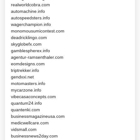
realworldcobra.com
automachine.info
autospeedsters.info
wagerchampion.info
monomousumicontest.com
deadricklingo.com
skyglobefx.com
gamblespherex.info
agentur-ramsenthaler.com
eomdesigns.com
triptrekker.info
gendxxi.net
motomasters.info
mycarzone.info
vibecasaconcepts.com
quantum24.info
quantenki.com
businessmagazineusa.com
medicwellcare.com
vidsmall.com
businessnews2day.com