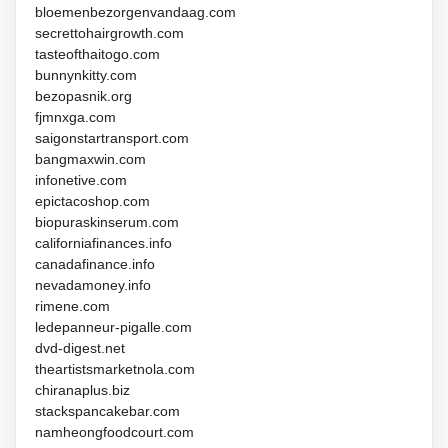
bloemenbezorgenvandaag.com
secrettohairgrowth.com
tasteofthaitogo.com
bunnynkitty.com
bezopasnik.org
fjmnxga.com
saigonstartransport.com
bangmaxwin.com
infonetive.com
epictacoshop.com
biopuraskinserum.com
californiafinances.info
canadafinance.info
nevadamoney.info
rimene.com
ledepanneur-pigalle.com
dvd-digest.net
theartistsmarketnola.com
chiranaplus.biz
stackspancakebar.com
namheongfoodcourt.com