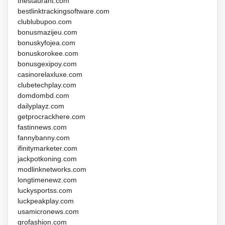
thestaurant.com
bestlinktrackingsoftware.com
clublubupoo.com
bonusmazijeu.com
bonuskyfojea.com
bonuskorokee.com
bonusgexipoy.com
casinorelaxluxe.com
clubetechplay.com
domdombd.com
dailyplayz.com
getprocrackhere.com
fastinnews.com
fannybanny.com
ifinitymarketer.com
jackpotkoning.com
modlinknetworks.com
longtimenewz.com
luckysportss.com
luckpeakplay.com
usamicronews.com
grofashion.com