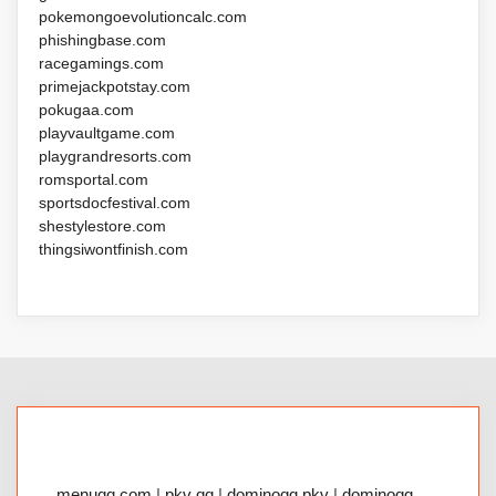
pokemongoevolutioncalc.com
phishingbase.com
racegamings.com
primejackpotstay.com
pokugaa.com
playvaultgame.com
playgrandresorts.com
romsportal.com
sportsdocfestival.com
shestylestore.com
thingsiwontfinish.com
menuqq.com
|
pkv qq
|
dominoqq pkv
|
dominoqq