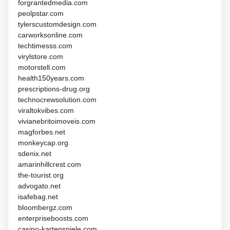
forgrantedmedia.com
peolpstar.com
tylerscustomdesign.com
carworksonline.com
techtimesss.com
virylstore.com
motorstell.com
health150years.com
prescriptions-drug.org
technocrewsolution.com
viraltokvibes.com
vivianebritoimoveis.com
magforbes.net
monkeycap.org
sdenix.net
amarinhillcrest.com
the-tourist.org
advogato.net
isafebag.net
bloombergz.com
enterpriseboosts.com
casino-kartenspiele.com