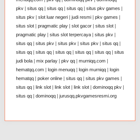
pkv
|
situs qq
|
situs qq
|
situs qq
|
situs pkv games
|
situs pkv
|
slot luar negeri
|
judi resmi
|
pkv games
|
situs slot
|
pragmatic play
|
slot gacor
|
situs slot
|
pragmatic play
|
situs slot terpercaya
|
situs pkv
|
situs qq
|
situs pkv
|
situs pkv
|
situs pkv
|
situs qq
|
situs qq
|
situs qq
|
situs qq
|
situs qq
|
situs qq
|
situs
judi bola
|
mix parlay
|
pkv qq
|
murniqq.com
|
hematqq.com
|
login menuqq
|
login murniqq
|
login
hematqq
|
poker online
|
situs qq
|
situs pkv games
|
situs qq
|
link slot
|
link slot
|
link slot
|
dominoqq pkv
|
situs qq
|
dominoqq
|
jurusqq.pkvgamesresmi.org