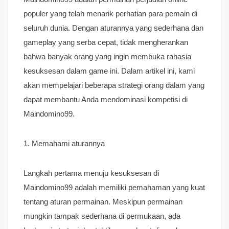
populer yang telah menarik perhatian para pemain di
seluruh dunia. Dengan aturannya yang sederhana dan
gameplay yang serba cepat, tidak mengherankan
bahwa banyak orang yang ingin membuka rahasia
kesuksesan dalam game ini. Dalam artikel ini, kami
akan mempelajari beberapa strategi orang dalam yang
dapat membantu Anda mendominasi kompetisi di
Maindomino99.
1. Memahami aturannya
Langkah pertama menuju kesuksesan di
Maindomino99 adalah memiliki pemahaman yang kuat
tentang aturan permainan. Meskipun permainan
mungkin tampak sederhana di permukaan, ada