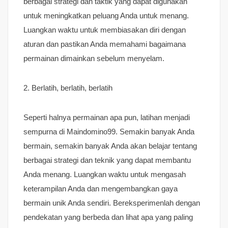
berbagai strategi dan taktik yang dapat digunakan
untuk meningkatkan peluang Anda untuk menang.
Luangkan waktu untuk membiasakan diri dengan
aturan dan pastikan Anda memahami bagaimana
permainan dimainkan sebelum menyelam.
2. Berlatih, berlatih, berlatih
Seperti halnya permainan apa pun, latihan menjadi
sempurna di Maindomino99. Semakin banyak Anda
bermain, semakin banyak Anda akan belajar tentang
berbagai strategi dan teknik yang dapat membantu
Anda menang. Luangkan waktu untuk mengasah
keterampilan Anda dan mengembangkan gaya
bermain unik Anda sendiri. Bereksperimenlah dengan
pendekatan yang berbeda dan lihat apa yang paling