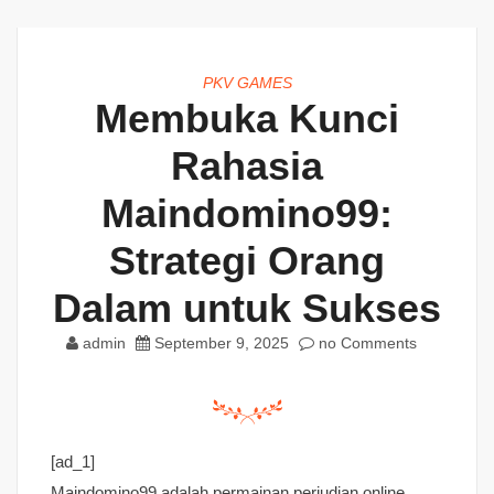
PKV GAMES
Membuka Kunci
Rahasia
Maindomino99:
Strategi Orang
Dalam untuk Sukses
admin
September 9, 2025
no Comments
[ad_1]
Maindomino99 adalah permainan perjudian online