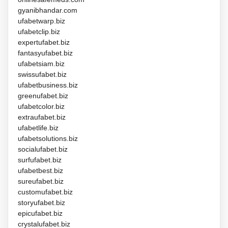
gyanibhandar.com
ufabetwarp.biz
ufabetclip.biz
expertufabet.biz
fantasyufabet.biz
ufabetsiam.biz
swissufabet.biz
ufabetbusiness.biz
greenufabet.biz
ufabetcolor.biz
extraufabet.biz
ufabetlife.biz
ufabetsolutions.biz
socialufabet.biz
surfufabet.biz
ufabetbest.biz
sureufabet.biz
customufabet.biz
storyufabet.biz
epicufabet.biz
crystalufabet.biz