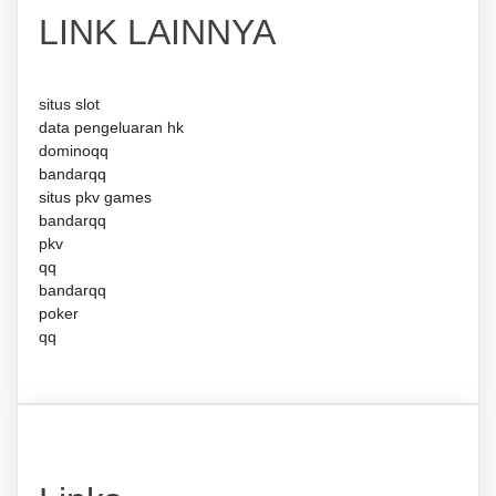
LINK LAINNYA
situs slot
data pengeluaran hk
dominoqq
bandarqq
situs pkv games
bandarqq
pkv
qq
bandarqq
poker
qq