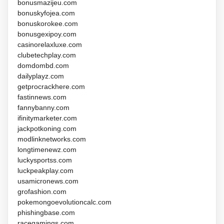
bonusmazijeu.com
bonuskyfojea.com
bonuskorokee.com
bonusgexipoy.com
casinorelaxluxe.com
clubetechplay.com
domdombd.com
dailyplayz.com
getprocrackhere.com
fastinnews.com
fannybanny.com
ifinitymarketer.com
jackpotkoning.com
modlinknetworks.com
longtimenewz.com
luckysportss.com
luckpeakplay.com
usamicronews.com
grofashion.com
pokemongoevolutioncalc.com
phishingbase.com
racegamings.com