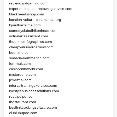
reviewcardgaming.com
experiencedexpertstowingservice.com
blackheadsshop.com
location-voiture-casablanca.org
kpaulbartelme.com
comedyclubofhiltonhead.com
virtualartsassistant.com
theprimeinfographics.com
cheapvaliumordernow.com
beenime.com
sodecia-kemmerich.com
fun-mak.com
casino888world.com
misterdbnb.com
jkmezcal.com
intervaltrainingexercises.com
tyestylebusinesssolutions.com
royalpoipet.com
thestaurant.com
bestlinktrackingsoftware.com
clublubupoo.com