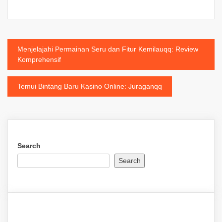
Post
Menjelajahi Permainan Seru dan Fitur Kemilauqq: Review
Komprehensif
navigation
Temui Bintang Baru Kasino Online: Juraganqq
Search
Search