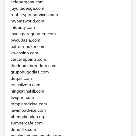
ivdabergasa.com
juyultadesga.com
real-crypto-services.com
mypetzworld.com
infounty.com
investparaguay-eu.com
bwc88asia.com
extrem-poker.com
ks-casino.com
carcarepoints.com
thedoodlebreeders.com
grupohugodias.com
deqair.com
techsilvers.com
ningkatinskill.com
fivsport.com
templatedzine.com
lawinfoadvice.com
phenqdietplan.org
sumnercafe.com
dunetflix.com
movimientoindignados.org