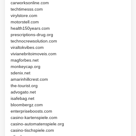
carworksonline.com
techtimesss.com
virylstore.com
motorstell.com
health150years.com
prescriptions-drug.org
technocrewsolution.com
viraltokvibes.com
vivianebritoimoveis.com
magforbes.net
monkeycap.org
sdenix.net
amarinhillcrest.com
the-tourist.org
advogato.net
isafebag.net
bloombergz.com
enterpriseboosts.com
casino-kartenspiele.com
casino-automatenspiele.org
casino-tischspiele.com