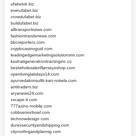
ufabetok.biz
everufabet.biz
crowdufabet.biz
buildufabet.biz
alltransportnews.com
fashiontrandsnews.com
bbcreporters.com
cryptocasinoguid.com
leadingedgemarketingsolutionsmi.com
kastratigeneralcontractinginc.co
bestwholesalenfljerseysshop.com
openlivinglabdays14.com
ayurvedakonsultti-kari-nokela.com
antitraders.biz
aryanews24.com
xscape-it.com
777azino-mobile.com
cobbseniorbowl.com
technowdesign.com
durexsecurityandshipping.com
cityroofingandplannig.com