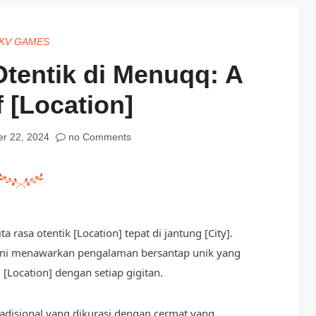
KV GAMES
tentik di Menuqq: A
f [Location]
r 22, 2024
no Comments
rasa otentik [Location] tepat di jantung [City].
 ini menawarkan pengalaman bersantap unik yang
Location] dengan setiap gigitan.
adisional yang dikurasi dengan cermat yang