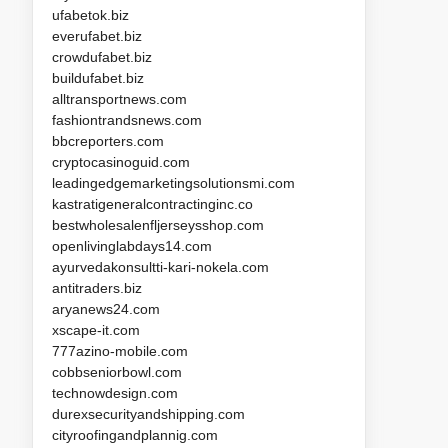
ufabetok.biz
everufabet.biz
crowdufabet.biz
buildufabet.biz
alltransportnews.com
fashiontrandsnews.com
bbcreporters.com
cryptocasinoguid.com
leadingedgemarketingsolutionsmi.com
kastratigeneralcontractinginc.co
bestwholesalenfljerseysshop.com
openlivinglabdays14.com
ayurvedakonsultti-kari-nokela.com
antitraders.biz
aryanews24.com
xscape-it.com
777azino-mobile.com
cobbseniorbowl.com
technowdesign.com
durexsecurityandshipping.com
cityroofingandplannig.com