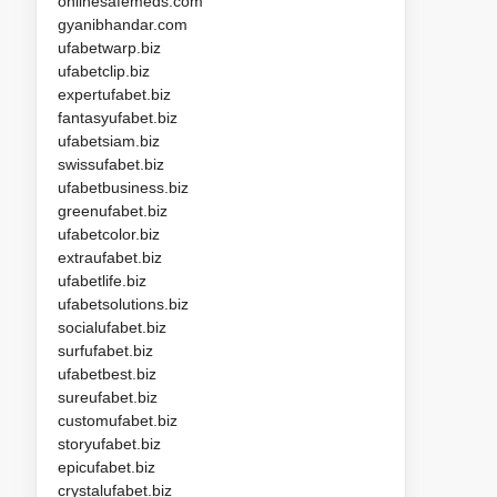
onlinesafemeds.com
gyanibhandar.com
ufabetwarp.biz
ufabetclip.biz
expertufabet.biz
fantasyufabet.biz
ufabetsiam.biz
swissufabet.biz
ufabetbusiness.biz
greenufabet.biz
ufabetcolor.biz
extraufabet.biz
ufabetlife.biz
ufabetsolutions.biz
socialufabet.biz
surfufabet.biz
ufabetbest.biz
sureufabet.biz
customufabet.biz
storyufabet.biz
epicufabet.biz
crystalufabet.biz