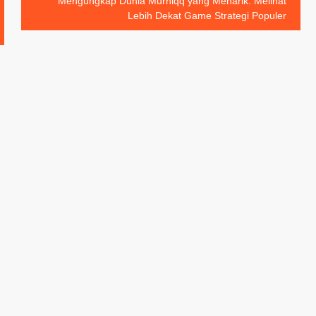
Mengungkap Dunia Murniqq yang Menarik: Melihat
Lebih Dekat Game Strategi Populer