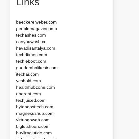
Links
baeckereiweber.com
peoplemagazine.info
techashes.com
canyouwash.co
havadisantalya.com
techdtimes.com
techieboot.com
gundembalikesir.com
itechar.com
yesbold.com
healthhubzone.com
ebaraat.com
techjuiced.com
byteboosttech.com
magnexushub.com
virtuogoweb.com
biglotshours.com
buyliraglutide.com