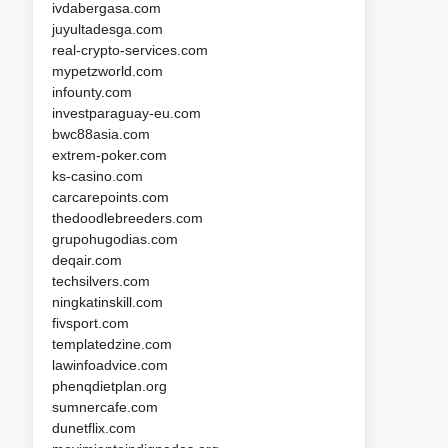
ivdabergasa.com
juyultadesga.com
real-crypto-services.com
mypetzworld.com
infounty.com
investparaguay-eu.com
bwc88asia.com
extrem-poker.com
ks-casino.com
carcarepoints.com
thedoodlebreeders.com
grupohugodias.com
deqair.com
techsilvers.com
ningkatinskill.com
fivsport.com
templatedzine.com
lawinfoadvice.com
phenqdietplan.org
sumnercafe.com
dunetflix.com