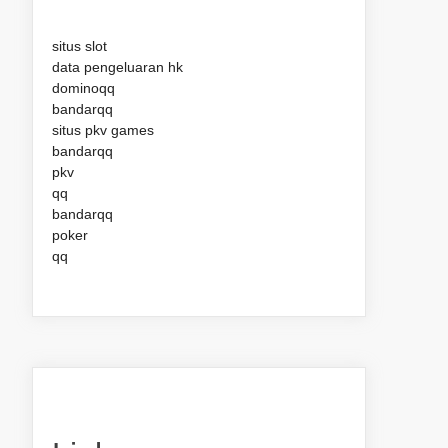
situs slot
data pengeluaran hk
dominoqq
bandarqq
situs pkv games
bandarqq
pkv
qq
bandarqq
poker
qq