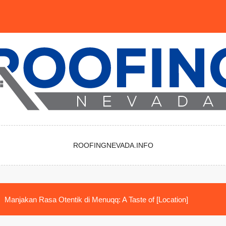
ROOFINGNEVADA.INFO
Manjakan Rasa Otentik di Menuqq: A Taste of [Location]