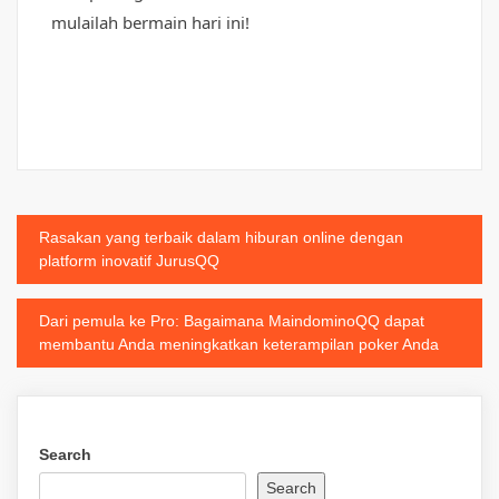
mulailah bermain hari ini!
Post
Rasakan yang terbaik dalam hiburan online dengan
platform inovatif JurusQQ
navigation
Dari pemula ke Pro: Bagaimana MaindominoQQ dapat
membantu Anda meningkatkan keterampilan poker Anda
Search
Search