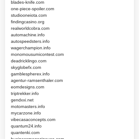
blades-knife.com
one-piece-spoiler.com
studiooneiota.com
findingcasino.org
realworldcobra.com
automachine.info
autospeedsters.info
wagerchampion.info
monomousumicontest.com
deadricklingo.com
skyglobefx.com
gamblespherex.info
agentur-ramsenthaler.com
eomdesigns.com
triptrekker.info
gendxxi.net
motomasters.info
mycarzone.info
vibecasaconcepts.com
quantum24.info
quantenki.com
businessmagazineusa.com