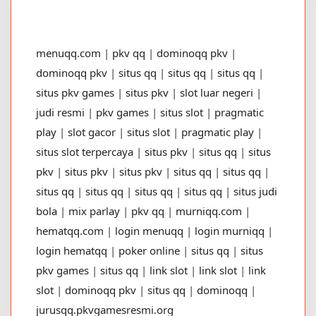
menuqq.com
|
pkv qq
|
dominoqq pkv
|
dominoqq pkv
|
situs qq
|
situs qq
|
situs qq
|
situs pkv games
|
situs pkv
|
slot luar negeri
|
judi resmi
|
pkv games
|
situs slot
|
pragmatic
play
|
slot gacor
|
situs slot
|
pragmatic play
|
situs slot terpercaya
|
situs pkv
|
situs qq
|
situs
pkv
|
situs pkv
|
situs pkv
|
situs qq
|
situs qq
|
situs qq
|
situs qq
|
situs qq
|
situs qq
|
situs judi
bola
|
mix parlay
|
pkv qq
|
murniqq.com
|
hematqq.com
|
login menuqq
|
login murniqq
|
login hematqq
|
poker online
|
situs qq
|
situs
pkv games
|
situs qq
|
link slot
|
link slot
|
link
slot
|
dominoqq pkv
|
situs qq
|
dominoqq
|
jurusqq.pkvgamesresmi.org