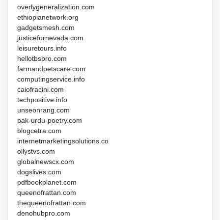
overlygeneralization.com
ethiopianetwork.org
gadgetsmesh.com
justicefornevada.com
leisuretours.info
hellotbsbro.com
farmandpetscare.com
computingservice.info
caiofracini.com
techpositive.info
unseonrang.com
pak-urdu-poetry.com
blogcetra.com
internetmarketingsolutions.co
ollystvs.com
globalnewscx.com
dogslives.com
pdfbookplanet.com
queenofrattan.com
thequeenofrattan.com
denohubpro.com