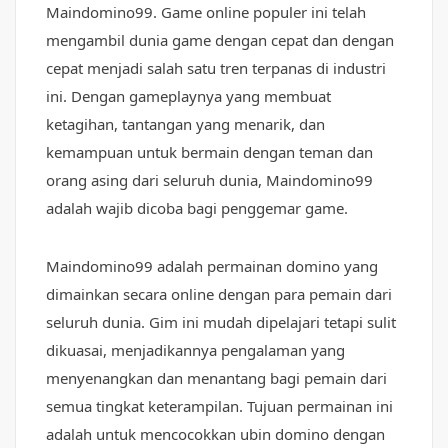
Maindomino99. Game online populer ini telah
mengambil dunia game dengan cepat dan dengan
cepat menjadi salah satu tren terpanas di industri
ini. Dengan gameplaynya yang membuat
ketagihan, tantangan yang menarik, dan
kemampuan untuk bermain dengan teman dan
orang asing dari seluruh dunia, Maindomino99
adalah wajib dicoba bagi penggemar game.
Maindomino99 adalah permainan domino yang
dimainkan secara online dengan para pemain dari
seluruh dunia. Gim ini mudah dipelajari tetapi sulit
dikuasai, menjadikannya pengalaman yang
menyenangkan dan menantang bagi pemain dari
semua tingkat keterampilan. Tujuan permainan ini
adalah untuk mencocokkan ubin domino dengan