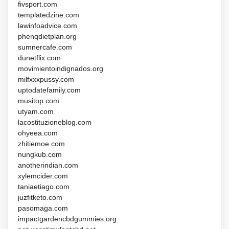
fivsport.com
templatedzine.com
lawinfoadvice.com
phenqdietplan.org
sumnercafe.com
dunetflix.com
movimientoindignados.org
milfxxxpussy.com
uptodatefamily.com
musitop.com
utyam.com
lacostituzioneblog.com
ohyeea.com
zhitiemoe.com
nungkub.com
anotherindian.com
xylemcider.com
taniaetiago.com
juzfitketo.com
pasomaga.com
impactgardencbdgummies.org