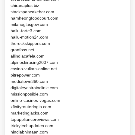
chiranaplus.biz
stackspancakebar.com
namheongfoodcourt.com
milanoglasgow.com
hallu-forte3.com
hallu-motion24.com
therockskippers.com
granfoss.net
allindiacafela.com
alpineskiracing2007.com
casino-vulkan-online.net
pitrepower.com
mediatown360.com
digitaleyestrainclinic.com
missionposible.com
online-casinos-vegas.com
xfinityrouterlogin.com
marketingjacks.com
topappliancereviews.com
trickytechupdates.com
hindiabhimaan.com