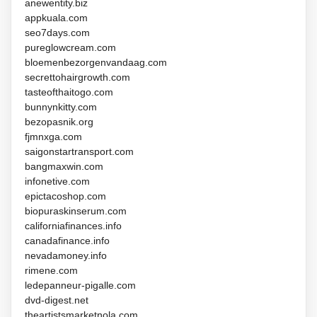
anewentity.biz
appkuala.com
seo7days.com
pureglowcream.com
bloemenbezorgenvandaag.com
secrettohairgrowth.com
tasteofthaitogo.com
bunnynkitty.com
bezopasnik.org
fjmnxga.com
saigonstartransport.com
bangmaxwin.com
infonetive.com
epictacoshop.com
biopuraskinserum.com
californiafinances.info
canadafinance.info
nevadamoney.info
rimene.com
ledepanneur-pigalle.com
dvd-digest.net
theartistsmarketnola.com