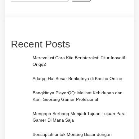
Recent Posts
Merevolusi Cara Kita Berinteraksi: Fitur Inovatif
Oriqq2
Adaqq: Hal Besar Berikutnya di Kasino Online
Bangkitnya PlayerQQ: Melihat Kehidupan dan
Karir Seorang Gamer Profesional
Mengapa Serbaqq Menjadi Tujuan Tujuan Para
Gamer Di Mana Saja
Bersiaplah untuk Menang Besar dengan