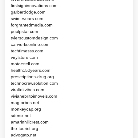
firstsigninnovations.com
garberdodge.com
swim-wears.com
forgrantedmedia.com
peolpstar.com
tylerscustomdesign.com
carworksonline.com
techtimesss.com
virylstore.com
motorstell.com
health150years.com
prescriptions-drug.org
technocrewsolution.com
viraltokvibes.com
vivianebritoimoveis.com
magforbes.net
monkeycap.org
sdenix.net
amarinhillcrest.com
the-tourist.org
advogato.net