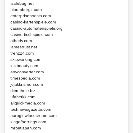
isafebag.net
bloombergz.com
enterpriseboosts.com
casino-kartenspiele.com
casino-automatenspiele.org
casino-tischspiele.com
otbody.com
jamestrust.net
trenz24.com
skipworking.com
loizbeauty.com
anyconverter.com
timespedia.com
jejakkrismon.com
diemthole.biz
ufabetkk.com
allquickmedia.com
technewsgazette.com
pureglowfacecream.com
kingofherrings.com
mrbetjapan.com