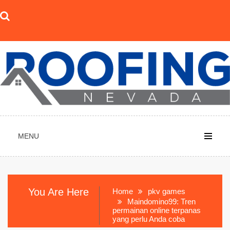
Skip
to
content
MENU
You Are Here
Home
pkv games
Maindomino99: Tren
permainan online terpanas
yang perlu Anda coba