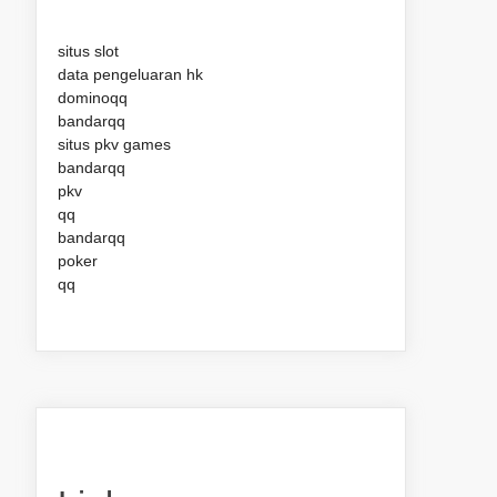
situs slot
data pengeluaran hk
dominoqq
bandarqq
situs pkv games
bandarqq
pkv
qq
bandarqq
poker
qq