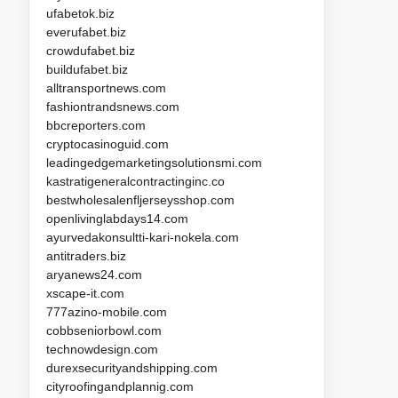
ufabetok.biz
everufabet.biz
crowdufabet.biz
buildufabet.biz
alltransportnews.com
fashiontrandsnews.com
bbcreporters.com
cryptocasinoguid.com
leadingedgemarketingsolutionsmi.com
kastratigeneralcontractinginc.co
bestwholesalenfljerseysshop.com
openlivinglabdays14.com
ayurvedakonsultti-kari-nokela.com
antitraders.biz
aryanews24.com
xscape-it.com
777azino-mobile.com
cobbseniorbowl.com
technowdesign.com
durexsecurityandshipping.com
cityroofingandplannig.com