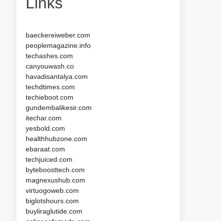
Links
baeckereiweber.com
peoplemagazine.info
techashes.com
canyouwash.co
havadisantalya.com
techdtimes.com
techieboot.com
gundembalikesir.com
itechar.com
yesbold.com
healthhubzone.com
ebaraat.com
techjuiced.com
byteboosttech.com
magnexushub.com
virtuogoweb.com
biglotshours.com
buyliraglutide.com