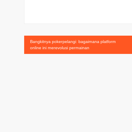
Post
Bangkitnya pokerpelangi: bagaimana platform
online ini merevolusi permainan
navigation