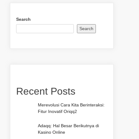
Search
Search
Recent Posts
Merevolusi Cara Kita Berinteraksi:
Fitur Inovatif Oriqq2
Adaqq: Hal Besar Berikutnya di
Kasino Online