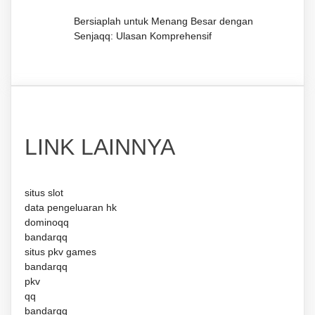
Bersiaplah untuk Menang Besar dengan
Senjaqq: Ulasan Komprehensif
LINK LAINNYA
situs slot
data pengeluaran hk
dominoqq
bandarqq
situs pkv games
bandarqq
pkv
qq
bandarqq