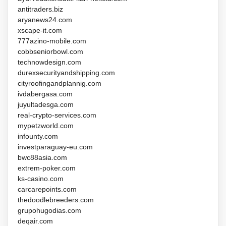
antitraders.biz
aryanews24.com
xscape-it.com
777azino-mobile.com
cobbseniorbowl.com
technowdesign.com
durexsecurityandshipping.com
cityroofingandplannig.com
ivdabergasa.com
juyultadesga.com
real-crypto-services.com
mypetzworld.com
infounty.com
investparaguay-eu.com
bwc88asia.com
extrem-poker.com
ks-casino.com
carcarepoints.com
thedoodlebreeders.com
grupohugodias.com
deqair.com