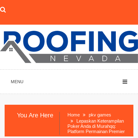
Skip
to
content
MENU
You Are Here
Home
pkv games
Lepaskan Keterampilan
Poker Anda di Murahqq:
Platform Permainan Premier