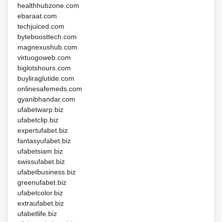
healthhubzone.com
ebaraat.com
techjuiced.com
byteboosttech.com
magnexushub.com
virtuogoweb.com
biglotshours.com
buyliraglutide.com
onlinesafemeds.com
gyanibhandar.com
ufabetwarp.biz
ufabetclip.biz
expertufabet.biz
fantasyufabet.biz
ufabetsiam.biz
swissufabet.biz
ufabetbusiness.biz
greenufabet.biz
ufabetcolor.biz
extraufabet.biz
ufabetlife.biz