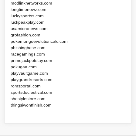
modlinknetworks.com
longtimenewz.com
luckysportss.com
luckpeakplay.com
usamicronews.com
grofashion.com
pokemongoevolutioncalc.com
phishingbase.com
racegamings.com
primejackpotstay.com
pokugaa.com
playvaultgame.com
playgrandresorts.com
romsportal.com
sportsdocfestival.com
shestylestore.com
thingsiwontfinish.com