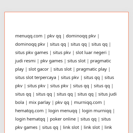
menuqq.com
|
pkv qq
|
dominoqq pkv
|
dominoqq pkv
|
situs qq
|
situs qq
|
situs qq
|
situs pkv games
|
situs pkv
|
slot luar negeri
|
judi resmi
|
pkv games
|
situs slot
|
pragmatic
play
|
slot gacor
|
situs slot
|
pragmatic play
|
situs slot terpercaya
|
situs pkv
|
situs qq
|
situs
pkv
|
situs pkv
|
situs pkv
|
situs qq
|
situs qq
|
situs qq
|
situs qq
|
situs qq
|
situs qq
|
situs judi
bola
|
mix parlay
|
pkv qq
|
murniqq.com
|
hematqq.com
|
login menuqq
|
login murniqq
|
login hematqq
|
poker online
|
situs qq
|
situs
pkv games
|
situs qq
|
link slot
|
link slot
|
link