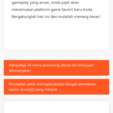
gameplay yang aman, Anda pasti akan
menemukan platform game favorit baru Anda.
Bergabunglah hari ini dan mulailah menang besar!
Post
Ratujudiqq: Di mana pemenang dibuat dan kekayaan
dimenangkan
navigation
Bersiaplah untuk mencapai jackpot dengan permainan
kasino JurusQQ yang menarik