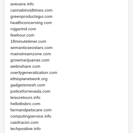
aveuere.info
cannabinoidtimes.com
greenproductsgui.com
healthconcerning.com
rojgarind.com
fewhour.com
18minutetimer.com
semanticseostars.com
mainstreamzone.com
growmarijuanas.com
webnshare.com
overlygeneralization.com
ethiopianetwork.org
gadgetsmesh.com
justicefornevada.com
leisuretours.info
hellotbsbro.com
farmandpetscare.com
computingservice.info
caiofracini.com
techpositive.info