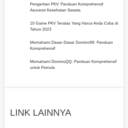
Pengertian PKV: Panduan Komprehensif
Asuransi Kesehatan Swasta
10 Game PKV Teratas Yang Harus Anda Coba di
Tahun 2023
Memahami Dasar-Dasar Domino99: Panduan
Komprehensif
Memahami DominoQQ: Panduan Komprehensif
untuk Pemula
LINK LAINNYA