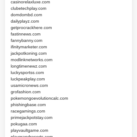
casinorelaxluxe.com
clubetechplay.com
domdombd.com
dailyplayz.com
getprocrackhere.com
fastinnews.com
fannybanny.com
ifinitymarketer.com
jackpotkoning.com
modlinknetworks.com
longtimenewz.com
luckysportss.com
luckpeakplay.com
usamicronews.com
grofashion.com
pokemongoevolutioncalc.com
phishingbase.com
racegamings.com
primejackpotstay.com
pokugaa.com
playvaultgame.com
playgrandresorts.com