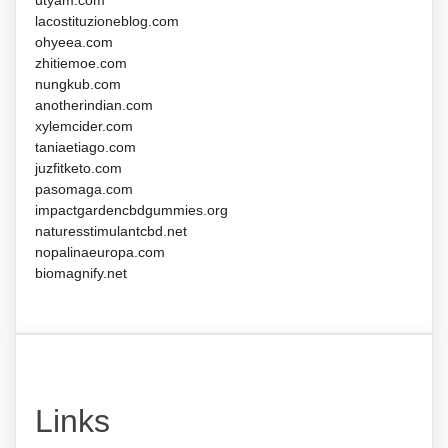
lacostituzioneblog.com
ohyeea.com
zhitiemoe.com
nungkub.com
anotherindian.com
xylemcider.com
taniaetiago.com
juzfitketo.com
pasomaga.com
impactgardencbdgummies.org
naturesstimulantcbd.net
nopalinaeuropa.com
biomagnify.net
Links