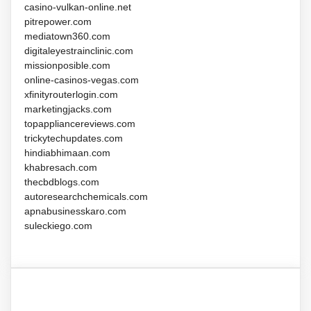
casino-vulkan-online.net
pitrepower.com
mediatown360.com
digitaleyestrainclinic.com
missionposible.com
online-casinos-vegas.com
xfinityrouterlogin.com
marketingjacks.com
topappliancereviews.com
trickytechupdates.com
hindiabhimaan.com
khabresach.com
thecbdblogs.com
autoresearchchemicals.com
apnabusinesskaro.com
suleckiego.com