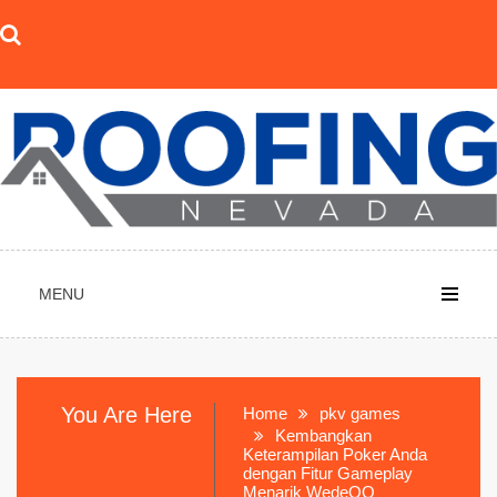
Skip
to
content
MENU
You Are Here
Home
pkv games
Kembangkan
Keterampilan Poker Anda
dengan Fitur Gameplay
Menarik WedeQQ