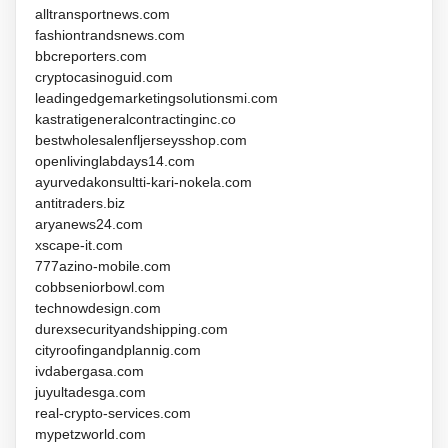
alltransportnews.com
fashiontrandsnews.com
bbcreporters.com
cryptocasinoguid.com
leadingedgemarketingsolutionsmi.com
kastratigeneralcontractinginc.co
bestwholesalenfljerseysshop.com
openlivinglabdays14.com
ayurvedakonsultti-kari-nokela.com
antitraders.biz
aryanews24.com
xscape-it.com
777azino-mobile.com
cobbseniorbowl.com
technowdesign.com
durexsecurityandshipping.com
cityroofingandplannig.com
ivdabergasa.com
juyultadesga.com
real-crypto-services.com
mypetzworld.com