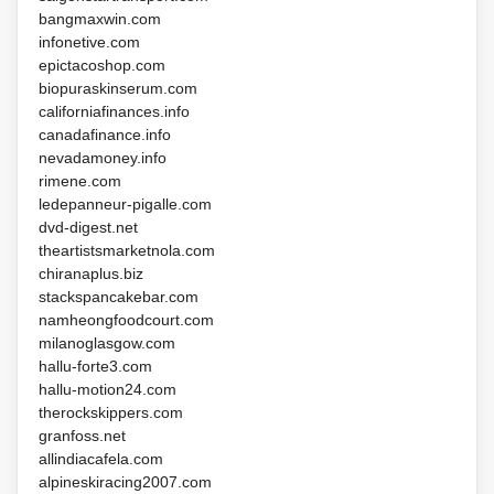
bangmaxwin.com
infonetive.com
epictacoshop.com
biopuraskinserum.com
californiafinances.info
canadafinance.info
nevadamoney.info
rimene.com
ledepanneur-pigalle.com
dvd-digest.net
theartistsmarketnola.com
chiranaplus.biz
stackspancakebar.com
namheongfoodcourt.com
milanoglasgow.com
hallu-forte3.com
hallu-motion24.com
therockskippers.com
granfoss.net
allindiacafela.com
alpineskiracing2007.com