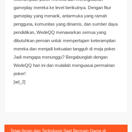
gameplay mereka ke level berikutnya. Dengan fitur
gameplay yang menarik, antarmuka yang ramah
pengguna, komunitas yang dinamis, dan sumber daya
pendidikan, WedeQQ menawarkan semua yang
dibutuhkan pemain untuk mempertajam keterampilan
mereka dan menjadi kekuatan tangguh di meja poker.
Jadi mengapa menunggu? Bergabunglah dengan
WedeQQ hari ini dan mulailah menguasai permainan
poker!
[ad_2]
Post
Tetap Aman dan Terlindungi Saat Bermain Game di