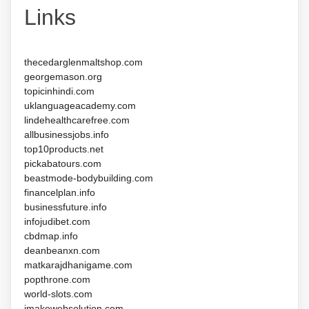
Links
thecedarglenmaltshop.com
georgemason.org
topicinhindi.com
uklanguageacademy.com
lindehealthcarefree.com
allbusinessjobs.info
top10products.net
pickabatours.com
beastmode-bodybuilding.com
financelplan.info
businessfuture.info
infojudibet.com
cbdmap.info
deanbeanxn.com
matkarajdhanigame.com
popthrone.com
world-slots.com
imakewebsolution.com