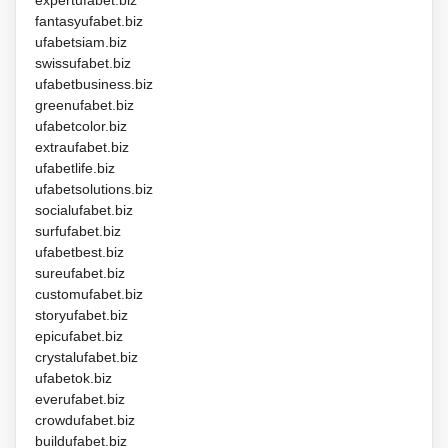
fantasyufabet.biz
ufabetsiam.biz
swissufabet.biz
ufabetbusiness.biz
greenufabet.biz
ufabetcolor.biz
extraufabet.biz
ufabetlife.biz
ufabetsolutions.biz
socialufabet.biz
surfufabet.biz
ufabetbest.biz
sureufabet.biz
customufabet.biz
storyufabet.biz
epicufabet.biz
crystalufabet.biz
ufabetok.biz
everufabet.biz
crowdufabet.biz
buildufabet.biz