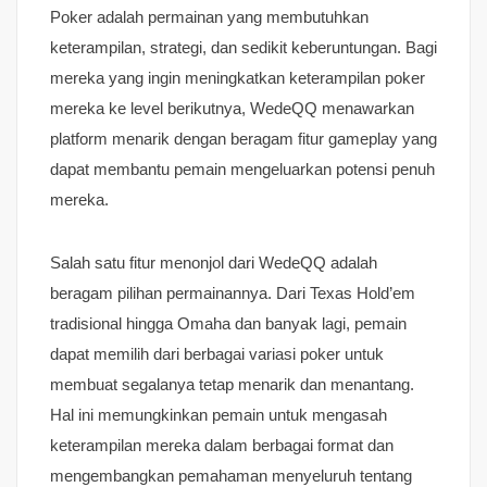
Poker adalah permainan yang membutuhkan
keterampilan, strategi, dan sedikit keberuntungan. Bagi
mereka yang ingin meningkatkan keterampilan poker
mereka ke level berikutnya, WedeQQ menawarkan
platform menarik dengan beragam fitur gameplay yang
dapat membantu pemain mengeluarkan potensi penuh
mereka.
Salah satu fitur menonjol dari WedeQQ adalah
beragam pilihan permainannya. Dari Texas Hold’em
tradisional hingga Omaha dan banyak lagi, pemain
dapat memilih dari berbagai variasi poker untuk
membuat segalanya tetap menarik dan menantang.
Hal ini memungkinkan pemain untuk mengasah
keterampilan mereka dalam berbagai format dan
mengembangkan pemahaman menyeluruh tentang