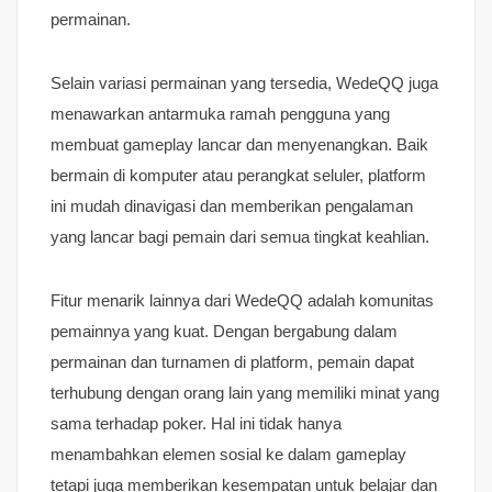
permainan.
Selain variasi permainan yang tersedia, WedeQQ juga
menawarkan antarmuka ramah pengguna yang
membuat gameplay lancar dan menyenangkan. Baik
bermain di komputer atau perangkat seluler, platform
ini mudah dinavigasi dan memberikan pengalaman
yang lancar bagi pemain dari semua tingkat keahlian.
Fitur menarik lainnya dari WedeQQ adalah komunitas
pemainnya yang kuat. Dengan bergabung dalam
permainan dan turnamen di platform, pemain dapat
terhubung dengan orang lain yang memiliki minat yang
sama terhadap poker. Hal ini tidak hanya
menambahkan elemen sosial ke dalam gameplay
tetapi juga memberikan kesempatan untuk belajar dan