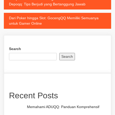
Depoqq: Tips Berjudi yang Bertanggung Jawab
navigation
Dari Poker hingga Slot: GocengQQ Memiliki Semuanya
untuk Gamer Online
Search
Search
Recent Posts
Memahami ADUQQ: Panduan Komprehensif