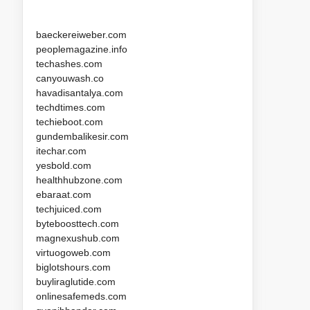
baeckereiweber.com
peoplemagazine.info
techashes.com
canyouwash.co
havadisantalya.com
techdtimes.com
techieboot.com
gundembalikesir.com
itechar.com
yesbold.com
healthhubzone.com
ebaraat.com
techjuiced.com
byteboosttech.com
magnexushub.com
virtuogoweb.com
biglotshours.com
buyliraglutide.com
onlinesafemeds.com