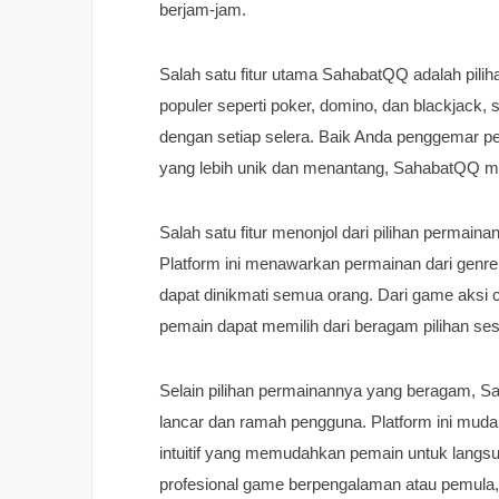
berjam-jam.
Salah satu fitur utama SahabatQQ adalah pili
populer seperti poker, domino, dan blackjack,
dengan setiap selera. Baik Anda penggemar per
yang lebih unik dan menantang, SahabatQQ me
Salah satu fitur menonjol dari pilihan perma
Platform ini menawarkan permainan dari genr
dapat dinikmati semua orang. Dari game aksi
pemain dapat memilih dari beragam pilihan ses
Selain pilihan permainannya yang beragam,
lancar dan ramah pengguna. Platform ini mudah 
intuitif yang memudahkan pemain untuk langs
profesional game berpengalaman atau pemul