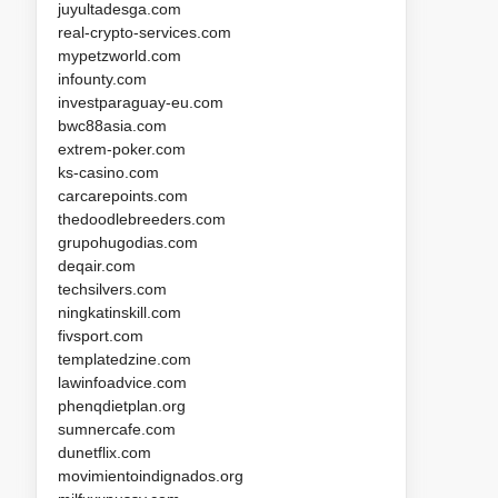
juyultadesga.com
real-crypto-services.com
mypetzworld.com
infounty.com
investparaguay-eu.com
bwc88asia.com
extrem-poker.com
ks-casino.com
carcarepoints.com
thedoodlebreeders.com
grupohugodias.com
deqair.com
techsilvers.com
ningkatinskill.com
fivsport.com
templatedzine.com
lawinfoadvice.com
phenqdietplan.org
sumnercafe.com
dunetflix.com
movimientoindignados.org