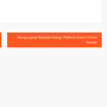
Mengungkap Rahasia Asikqq: Platform Game Online
Terbaik