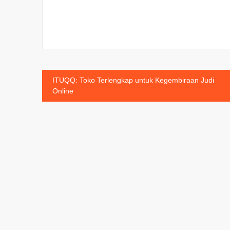
Post
ITUQQ: Toko Terlengkap untuk Kegembiraan Judi
Online
navigation