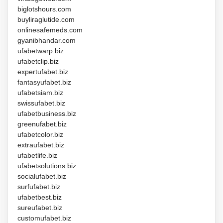
biglotshours.com
buyliraglutide.com
onlinesafemeds.com
gyanibhandar.com
ufabetwarp.biz
ufabetclip.biz
expertufabet.biz
fantasyufabet.biz
ufabetsiam.biz
swissufabet.biz
ufabetbusiness.biz
greenufabet.biz
ufabetcolor.biz
extraufabet.biz
ufabetlife.biz
ufabetsolutions.biz
socialufabet.biz
surfufabet.biz
ufabetbest.biz
sureufabet.biz
customufabet.biz