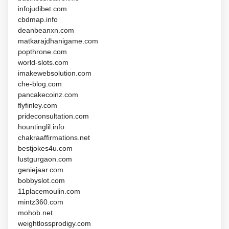
infojudibet.com
cbdmap.info
deanbeanxn.com
matkarajdhanigame.com
popthrone.com
world-slots.com
imakewebsolution.com
che-blog.com
pancakecoinz.com
flyfinley.com
prideconsultation.com
hountinglil.info
chakraaffirmations.net
bestjokes4u.com
lustgurgaon.com
geniejaar.com
bobbyslot.com
11placemoulin.com
mintz360.com
mohob.net
weightlossprodigy.com