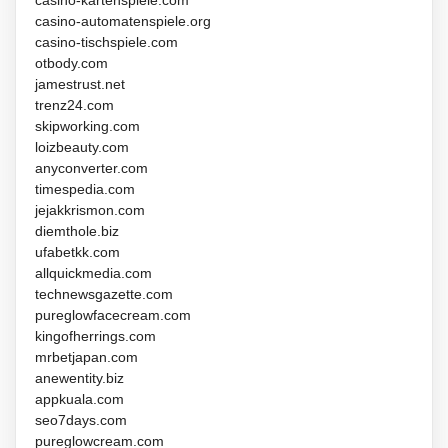
casino-automatenspiele.org
casino-tischspiele.com
otbody.com
jamestrust.net
trenz24.com
skipworking.com
loizbeauty.com
anyconverter.com
timespedia.com
jejakkrismon.com
diemthole.biz
ufabetkk.com
allquickmedia.com
technewsgazette.com
pureglowfacecream.com
kingofherrings.com
mrbetjapan.com
anewentity.biz
appkuala.com
seo7days.com
pureglowcream.com