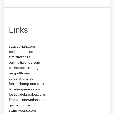
Links
saucyukiah.com
beikastreet.net
filmizlettir.net
ourmultiworlds.com
cooncreekclub.org
pegpufftimes.com
celestia-arts.com
forumchampions.com
bluebargames.com
festivaldelamalou.com
firstsigninnovations.com
garberdodge.com
swim-wears.com