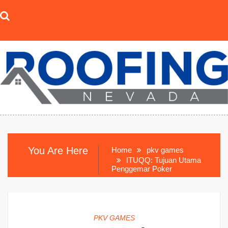
Skip
to
content
You Are Here
Home
pkv games
ITUQQ: Tujuan Utama
Penggemar Poker
PKV GAMES