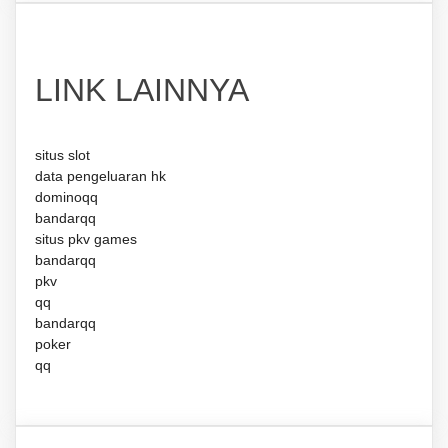
LINK LAINNYA
situs slot
data pengeluaran hk
dominoqq
bandarqq
situs pkv games
bandarqq
pkv
qq
bandarqq
poker
qq