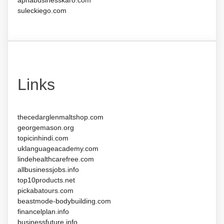
suleckiego.com
Links
thecedarglenmaltshop.com
georgemason.org
topicinhindi.com
uklanguageacademy.com
lindehealthcarefree.com
allbusinessjobs.info
top10products.net
pickabatours.com
beastmode-bodybuilding.com
financelplan.info
businessfuture.info