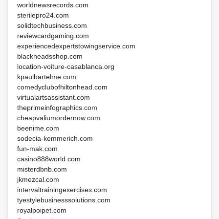
worldnewsrecords.com
sterilepro24.com
solidtechbusiness.com
reviewcardgaming.com
experiencedexpertstowingservice.com
blackheadsshop.com
location-voiture-casablanca.org
kpaulbartelme.com
comedyclubofhiltonhead.com
virtualartsassistant.com
theprimeinfographics.com
cheapvaliumordernow.com
beenime.com
sodecia-kemmerich.com
fun-mak.com
casino888world.com
misterdbnb.com
jkmezcal.com
intervaltrainingexercises.com
tyestylebusinesssolutions.com
royalpoipet.com