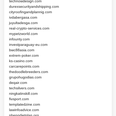
technowdesign.com
durexsecurityandshipping.com
cityroofingandplannig.com
ivdabergasa.com
juyultadesga.com
real-crypto-services.com
mypetzworld.com
infounty.com
investparaguay-eu.com
bwc88asia.com
extrem-poker.com
ks-casino.com
carcarepoints.com
thedoodlebreeders.com
grupohugodias.com
deqair.com
techsilvers.com
ningkatinskill.com
fivsport.com
templatedzine.com
lawinfoadvice.com
phenqdietplan.org