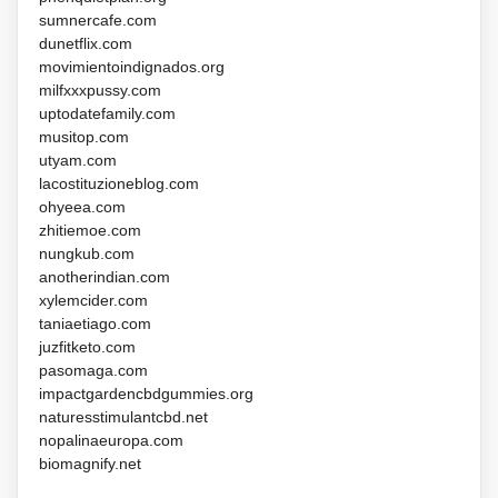
sumnercafe.com
dunetflix.com
movimientoindignados.org
milfxxxpussy.com
uptodatefamily.com
musitop.com
utyam.com
lacostituzioneblog.com
ohyeea.com
zhitiemoe.com
nungkub.com
anotherindian.com
xylemcider.com
taniaetiago.com
juzfitketo.com
pasomaga.com
impactgardencbdgummies.org
naturesstimulantcbd.net
nopalinaeuropa.com
biomagnify.net