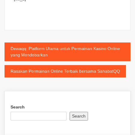
Post
Dewaqq: Platform Utama untuk Permainan Kasino Online
yang Mendebarkan
navigation
Rasakan Permainan Online Terbaik bersama SahabatQQ
Search
Search