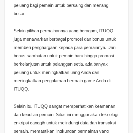
peluang bagi pemain untuk bersaing dan menang
besar.
Selain pilihan permainannya yang beragam, ITUQQ
juga menawarkan berbagai promosi dan bonus untuk
memberi penghargaan kepada para pemainnya. Dari
bonus sambutan untuk pemain baru hingga promosi
berkelanjutan untuk pelanggan setia, ada banyak
peluang untuk meningkatkan uang Anda dan
meningkatkan pengalaman bermain game Anda di
ITUQQ.
Selain itu, ITUQQ sangat memperhatikan keamanan
dan keadilan pemain. Situs ini menggunakan teknologi
enkripsi canggih untuk melindungi data dan transaksi
pemain, memastikan lingkungan permainan yang