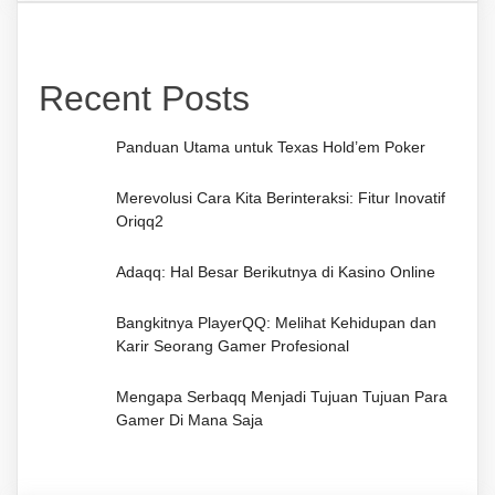
Recent Posts
Panduan Utama untuk Texas Hold’em Poker
Merevolusi Cara Kita Berinteraksi: Fitur Inovatif
Oriqq2
Adaqq: Hal Besar Berikutnya di Kasino Online
Bangkitnya PlayerQQ: Melihat Kehidupan dan
Karir Seorang Gamer Profesional
Mengapa Serbaqq Menjadi Tujuan Tujuan Para
Gamer Di Mana Saja