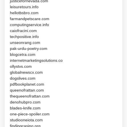
justicefornevada.com
leisuretours.info
hellotbsbro.com
farmandpetscare.com
computingservice.info
caiofracini.com
techpositive.info
unseonrang.com
pak-urdu-poetry.com
blogcetra.com
internetmarketingsolutions.co
ollystvs.com
globalnewscx.com
dogslives.com
pdfbookplanet.com
queenofrattan.com
thequeenofrattan.com
denohubpro.com
blades-knife.com
one-piece-spoiler.com
studiooneiota.com
findingcasino.org