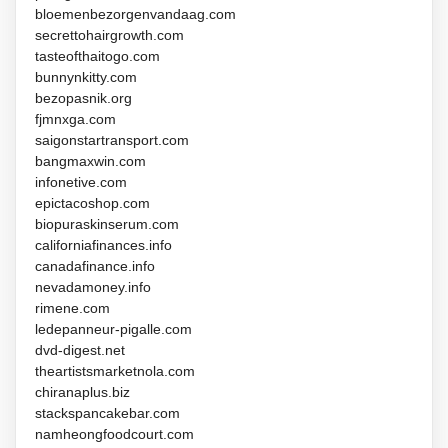
bloemenbezorgenvandaag.com
secrettohairgrowth.com
tasteofthaitogo.com
bunnynkitty.com
bezopasnik.org
fjmnxga.com
saigonstartransport.com
bangmaxwin.com
infonetive.com
epictacoshop.com
biopuraskinserum.com
californiafinances.info
canadafinance.info
nevadamoney.info
rimene.com
ledepanneur-pigalle.com
dvd-digest.net
theartistsmarketnola.com
chiranaplus.biz
stackspancakebar.com
namheongfoodcourt.com