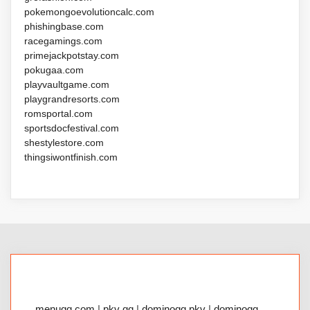
pokemongoevolutioncalc.com
phishingbase.com
racegamings.com
primejackpotstay.com
pokugaa.com
playvaultgame.com
playgrandresorts.com
romsportal.com
sportsdocfestival.com
shestylestore.com
thingsiwontfinish.com
menuqq.com
|
pkv qq
|
dominoqq pkv
|
dominoqq