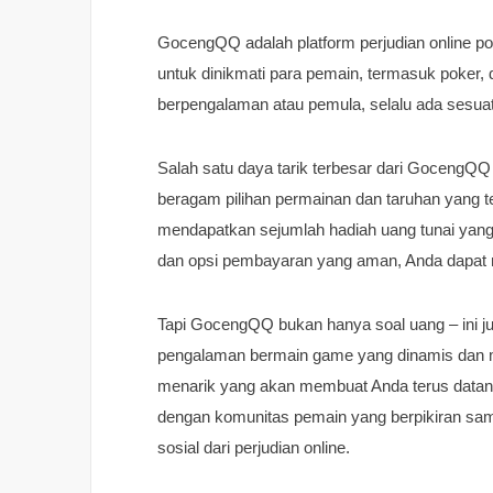
GocengQQ adalah platform perjudian online 
untuk dinikmati para pemain, termasuk poker,
berpengalaman atau pemula, selalu ada sesu
Salah satu daya tarik terbesar dari GocengQ
beragam pilihan permainan dan taruhan yang t
mendapatkan sejumlah hadiah uang tunai yan
dan opsi pembayaran yang aman, Anda dapat
Tapi GocengQQ bukan hanya soal uang – ini ju
pengalaman bermain game yang dinamis dan m
menarik yang akan membuat Anda terus datang 
dengan komunitas pemain yang berpikiran sama
sosial dari perjudian online.