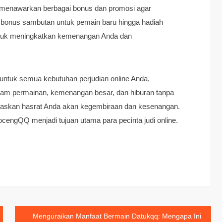
 menawarkan berbagai bonus dan promosi agar
i bonus sambutan untuk pemain baru hingga hadiah
untuk meningkatkan kemenangan Anda dan
 untuk semua kebutuhan perjudian online Anda,
m permainan, kemenangan besar, dan hiburan tanpa
muaskan hasrat Anda akan kegembiraan dan kesenangan.
GocengQQ menjadi tujuan utama para pecinta judi online.
Menguraikan Manfaat Bermain Datukqq: Mengapa Ini