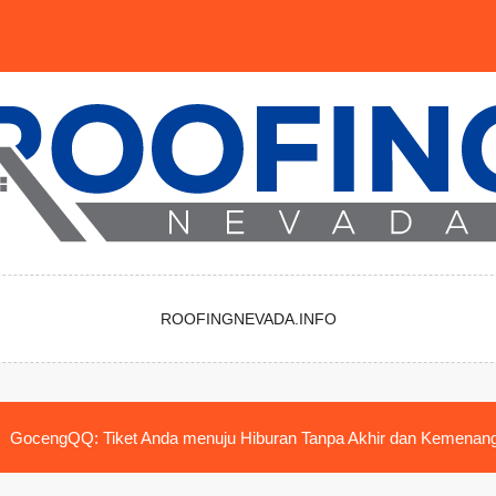
ROOFINGNEVADA.INFO
GocengQQ: Tiket Anda menuju Hiburan Tanpa Akhir dan Kemenan