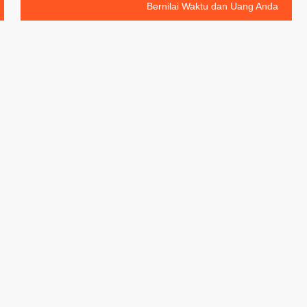
Bernilai Waktu dan Uang Anda