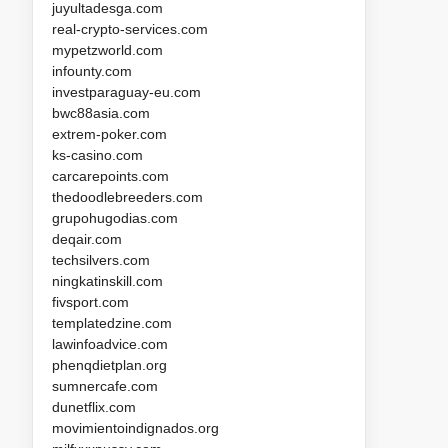
juyultadesga.com
real-crypto-services.com
mypetzworld.com
infounty.com
investparaguay-eu.com
bwc88asia.com
extrem-poker.com
ks-casino.com
carcarepoints.com
thedoodlebreeders.com
grupohugodias.com
deqair.com
techsilvers.com
ningkatinskill.com
fivsport.com
templatedzine.com
lawinfoadvice.com
phenqdietplan.org
sumnercafe.com
dunetflix.com
movimientoindignados.org