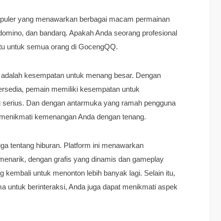
populer yang menawarkan berbagai macam permainan
 domino, dan bandarq. Apakah Anda seorang profesional
atu untuk semua orang di GocengQQ.
Q adalah kesempatan untuk menang besar. Dengan
ersedia, pemain memiliki kesempatan untuk
g serius. Dan dengan antarmuka yang ramah pengguna
 menikmati kemenangan Anda dengan tenang.
ga tentang hiburan. Platform ini menawarkan
enarik, dengan grafis yang dinamis dan gameplay
kembali untuk menonton lebih banyak lagi. Selain itu,
 untuk berinteraksi, Anda juga dapat menikmati aspek