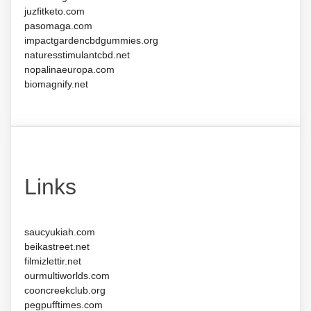
juzfitketo.com
pasomaga.com
impactgardencbdgummies.org
naturesstimulantcbd.net
nopalinaeuropa.com
biomagnify.net
Links
saucyukiah.com
beikastreet.net
filmizlettir.net
ourmultiworlds.com
cooncreekclub.org
pegpufftimes.com