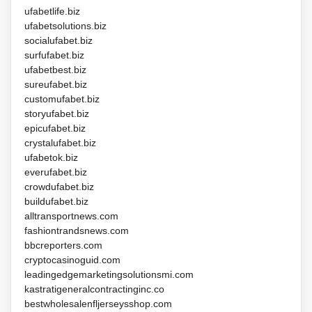
ufabetlife.biz
ufabetsolutions.biz
socialufabet.biz
surfufabet.biz
ufabetbest.biz
sureufabet.biz
customufabet.biz
storyufabet.biz
epicufabet.biz
crystalufabet.biz
ufabetok.biz
everufabet.biz
crowdufabet.biz
buildufabet.biz
alltransportnews.com
fashiontrandsnews.com
bbcreporters.com
cryptocasinoguid.com
leadingedgemarketingsolutionsmi.com
kastratigeneralcontractinginc.co
bestwholesalenfljerseysshop.com