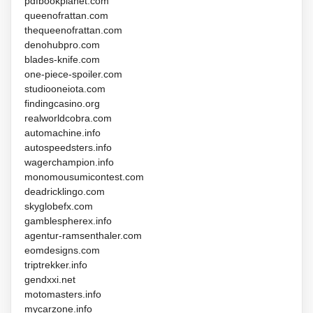
pdfbookplanet.com
queenofrattan.com
thequeenofrattan.com
denohubpro.com
blades-knife.com
one-piece-spoiler.com
studiooneiota.com
findingcasino.org
realworldcobra.com
automachine.info
autospeedsters.info
wagerchampion.info
monomousumicontest.com
deadricklingo.com
skyglobefx.com
gamblespherex.info
agentur-ramsenthaler.com
eomdesigns.com
triptrekker.info
gendxxi.net
motomasters.info
mycarzone.info