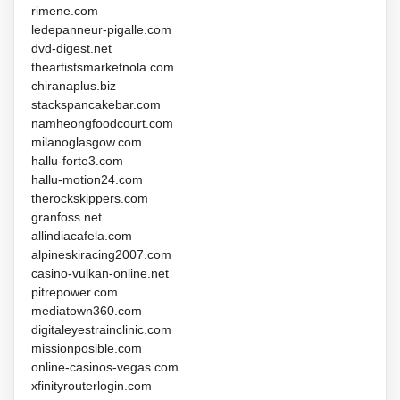
rimene.com
ledepanneur-pigalle.com
dvd-digest.net
theartistsmarketnola.com
chiranaplus.biz
stackspancakebar.com
namheongfoodcourt.com
milanoglasgow.com
hallu-forte3.com
hallu-motion24.com
therockskippers.com
granfoss.net
allindiacafela.com
alpineskiracing2007.com
casino-vulkan-online.net
pitrepower.com
mediatown360.com
digitaleyestrainclinic.com
missionposible.com
online-casinos-vegas.com
xfinityrouterlogin.com