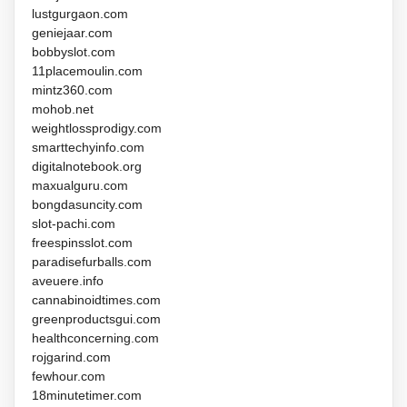
lustgurgaon.com
geniejaar.com
bobbyslot.com
11placemoulin.com
mintz360.com
mohob.net
weightlossprodigy.com
smarttechyinfo.com
digitalnotebook.org
maxualguru.com
bongdasuncity.com
slot-pachi.com
freespinsslot.com
paradisefurballs.com
aveuere.info
cannabinoidtimes.com
greenproductsgui.com
healthconcerning.com
rojgarind.com
fewhour.com
18minutetimer.com