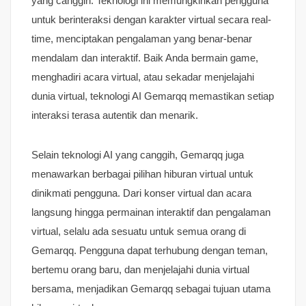
yang canggih. Teknologi ini memungkinkan pengguna
untuk berinteraksi dengan karakter virtual secara real-
time, menciptakan pengalaman yang benar-benar
mendalam dan interaktif. Baik Anda bermain game,
menghadiri acara virtual, atau sekadar menjelajahi
dunia virtual, teknologi AI Gemarqq memastikan setiap
interaksi terasa autentik dan menarik.
Selain teknologi AI yang canggih, Gemarqq juga
menawarkan berbagai pilihan hiburan virtual untuk
dinikmati pengguna. Dari konser virtual dan acara
langsung hingga permainan interaktif dan pengalaman
virtual, selalu ada sesuatu untuk semua orang di
Gemarqq. Pengguna dapat terhubung dengan teman,
bertemu orang baru, dan menjelajahi dunia virtual
bersama, menjadikan Gemarqq sebagai tujuan utama