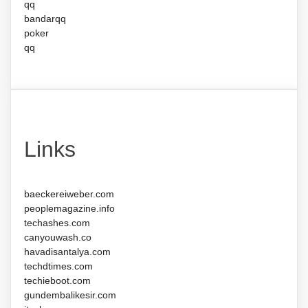
qq
bandarqq
poker
qq
Links
baeckereiweber.com
peoplemagazine.info
techashes.com
canyouwash.co
havadisantalya.com
techdtimes.com
techieboot.com
gundembalikesir.com