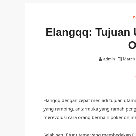
P
Elangqq: Tujuan
O
admin
March 
Elangqq dengan cepat menjadi tujuan utama
yang ramping, antarmuka yang ramah peng
merevolusi cara orang bermain poker online
Salah satu fitur utama yang membedakan Ela