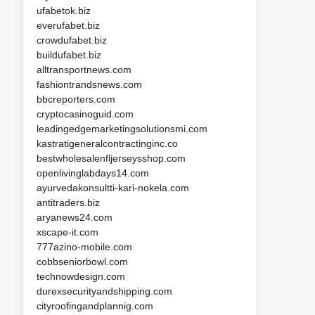
ufabetok.biz
everufabet.biz
crowdufabet.biz
buildufabet.biz
alltransportnews.com
fashiontrandsnews.com
bbcreporters.com
cryptocasinoguid.com
leadingedgemarketingsolutionsmi.com
kastratigeneralcontractinginc.co
bestwholesalenfljerseysshop.com
openlivinglabdays14.com
ayurvedakonsultti-kari-nokela.com
antitraders.biz
aryanews24.com
xscape-it.com
777azino-mobile.com
cobbseniorbowl.com
technowdesign.com
durexsecurityandshipping.com
cityroofingandplannig.com