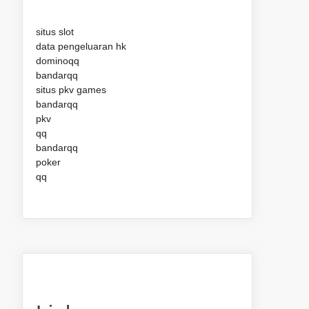
situs slot
data pengeluaran hk
dominoqq
bandarqq
situs pkv games
bandarqq
pkv
qq
bandarqq
poker
qq