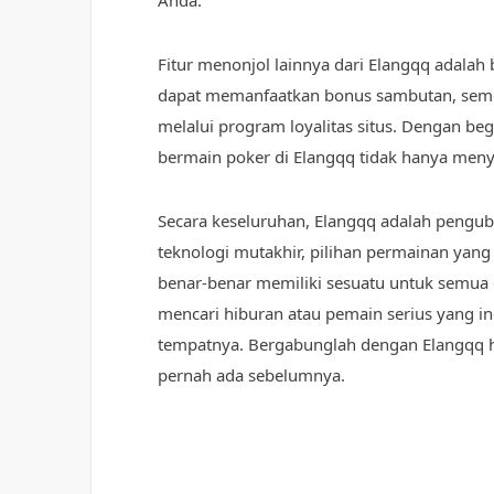
Anda.
Fitur menonjol lainnya dari Elangqq adala
dapat memanfaatkan bonus sambutan, sem
melalui program loyalitas situs. Dengan b
bermain poker di Elangqq tidak hanya men
Secara keseluruhan, Elangqq adalah pengub
teknologi mutakhir, pilihan permainan yang
benar-benar memiliki sesuatu untuk semua
mencari hiburan atau pemain serius yang i
tempatnya. Bergabunglah dengan Elangqq ha
pernah ada sebelumnya.