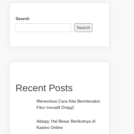
Search
Search
Recent Posts
Merevolusi Cara Kita Berinteraksi:
Fitur Inovatif Oriqq2
Adaqq: Hal Besar Berikutnya di
Kasino Online