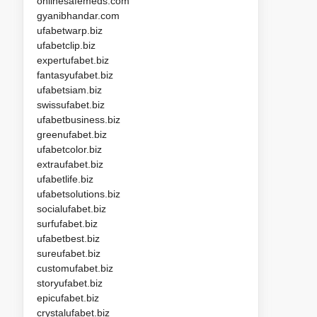
onlinesafemeds.com
gyanibhandar.com
ufabetwarp.biz
ufabetclip.biz
expertufabet.biz
fantasyufabet.biz
ufabetsiam.biz
swissufabet.biz
ufabetbusiness.biz
greenufabet.biz
ufabetcolor.biz
extraufabet.biz
ufabetlife.biz
ufabetsolutions.biz
socialufabet.biz
surfufabet.biz
ufabetbest.biz
sureufabet.biz
customufabet.biz
storyufabet.biz
epicufabet.biz
crystalufabet.biz