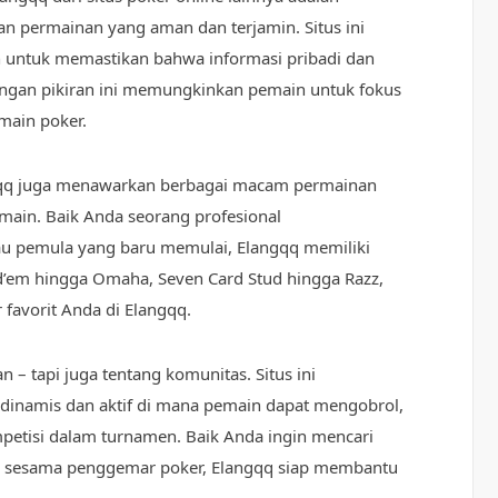
 permainan yang aman dan terjamin. Situs ini
h untuk memastikan bahwa informasi pribadi dan
angan pikiran ini memungkinkan pemain untuk fokus
main poker.
ngqq juga menawarkan berbagai macam permainan
main. Baik Anda seorang profesional
u pemula yang baru memulai, Elangqq memiliki
d’em hingga Omaha, Seven Card Stud hingga Razz,
favorit Anda di Elangqq.
 – tapi juga tentang komunitas. Situs ini
dinamis dan aktif di mana pemain dapat mengobrol,
mpetisi dalam turnamen. Baik Anda ingin mencari
n sesama penggemar poker, Elangqq siap membantu