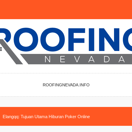
ROOFINGNEVADA.INFO
Elangqq: Tujuan Utama Hiburan Poker Online