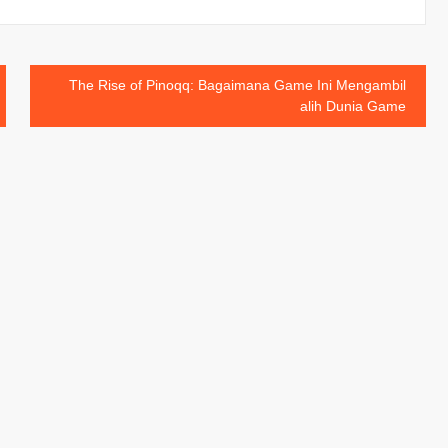
The Rise of Pinoqq: Bagaimana Game Ini Mengambil
alih Dunia Game