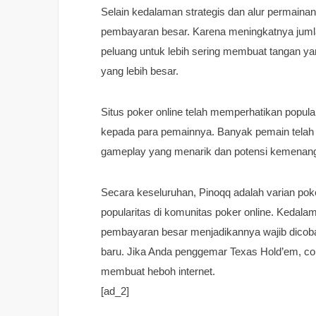
Selain kedalaman strategis dan alur permain
pembayaran besar. Karena meningkatnya juml
peluang untuk lebih sering membuat tangan y
yang lebih besar.
Situs poker online telah memperhatikan popul
kepada para pemainnya. Banyak pemain telah b
gameplay yang menarik dan potensi kemenanga
Secara keseluruhan, Pinoqq adalah varian po
popularitas di komunitas poker online. Kedala
pembayaran besar menjadikannya wajib dicoba
baru. Jika Anda penggemar Texas Hold’em, cob
membuat heboh internet.
[ad_2]