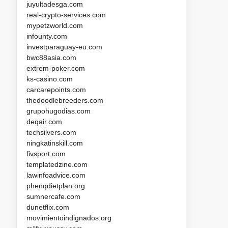
juyultadesga.com
real-crypto-services.com
mypetzworld.com
infounty.com
investparaguay-eu.com
bwc88asia.com
extrem-poker.com
ks-casino.com
carcarepoints.com
thedoodlebreeders.com
grupohugodias.com
deqair.com
techsilvers.com
ningkatinskill.com
fivsport.com
templatedzine.com
lawinfoadvice.com
phenqdietplan.org
sumnercafe.com
dunetflix.com
movimientoindignados.org