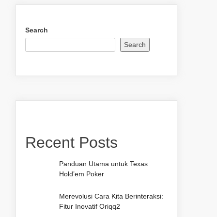
Search
Search
Recent Posts
Panduan Utama untuk Texas
Hold’em Poker
Merevolusi Cara Kita Berinteraksi:
Fitur Inovatif Oriqq2