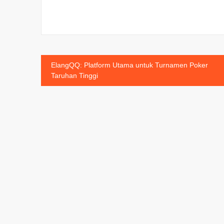
Post
ElangQQ: Platform Utama untuk Turnamen Poker
Taruhan Tinggi
navigation