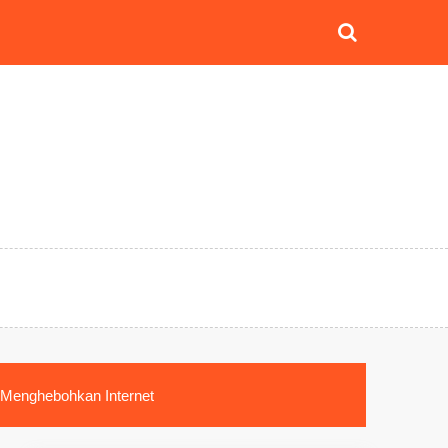
i Menghebohkan Internet