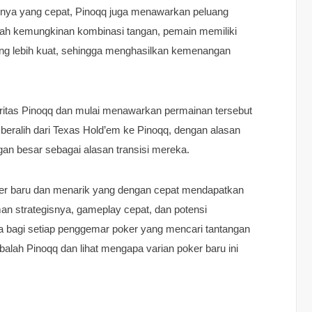
annya yang cepat, Pinoqq juga menawarkan peluang
ah kemungkinan kombinasi tangan, pemain memiliki
ang lebih kuat, sehingga menghasilkan kemenangan
aritas Pinoqq dan mulai menawarkan permainan tersebut
eralih dari Texas Hold’em ke Pinoqq, dengan alasan
n besar sebagai alasan transisi mereka.
ker baru dan menarik yang dengan cepat mendapatkan
man strategisnya, gameplay cepat, dan potensi
 bagi setiap penggemar poker yang mencari tantangan
alah Pinoqq dan lihat mengapa varian poker baru ini