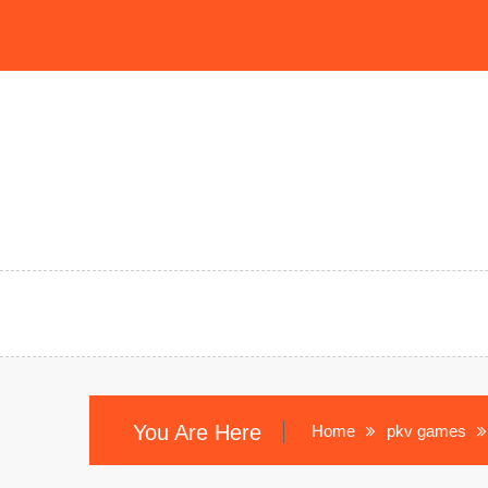
Skip
to
content
You Are Here
Home
pkv games