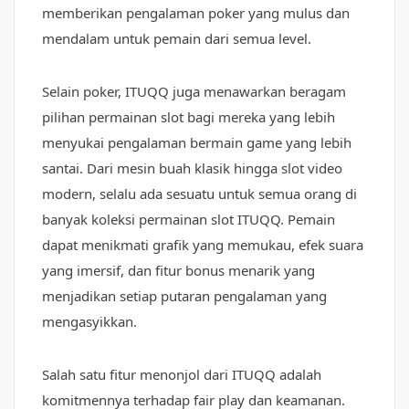
memberikan pengalaman poker yang mulus dan
mendalam untuk pemain dari semua level.
Selain poker, ITUQQ juga menawarkan beragam
pilihan permainan slot bagi mereka yang lebih
menyukai pengalaman bermain game yang lebih
santai. Dari mesin buah klasik hingga slot video
modern, selalu ada sesuatu untuk semua orang di
banyak koleksi permainan slot ITUQQ. Pemain
dapat menikmati grafik yang memukau, efek suara
yang imersif, dan fitur bonus menarik yang
menjadikan setiap putaran pengalaman yang
mengasyikkan.
Salah satu fitur menonjol dari ITUQQ adalah
komitmennya terhadap fair play dan keamanan.