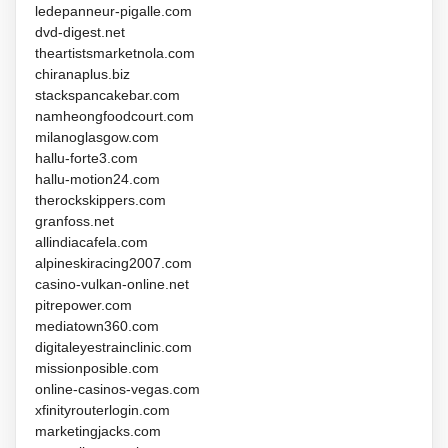
ledepanneur-pigalle.com
dvd-digest.net
theartistsmarketnola.com
chiranaplus.biz
stackspancakebar.com
namheongfoodcourt.com
milanoglasgow.com
hallu-forte3.com
hallu-motion24.com
therockskippers.com
granfoss.net
allindiacafela.com
alpineskiracing2007.com
casino-vulkan-online.net
pitrepower.com
mediatown360.com
digitaleyestrainclinic.com
missionposible.com
online-casinos-vegas.com
xfinityrouterlogin.com
marketingjacks.com