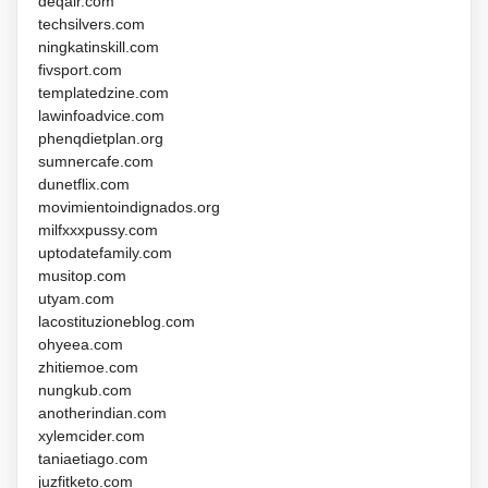
deqair.com
techsilvers.com
ningkatinskill.com
fivsport.com
templatedzine.com
lawinfoadvice.com
phenqdietplan.org
sumnercafe.com
dunetflix.com
movimientoindignados.org
milfxxxpussy.com
uptodatefamily.com
musitop.com
utyam.com
lacostituzioneblog.com
ohyeea.com
zhitiemoe.com
nungkub.com
anotherindian.com
xylemcider.com
taniaetiago.com
juzfitketo.com