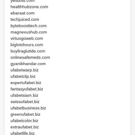
yesbold.com
healthhubzone.com
ebaraat.com
techjuiced.com
byteboosttech.com
magnexushub.com
virtuogoweb.com
biglotshours.com
buyliraglutide.com
onlinesafemeds.com
gyanibhandar.com
ufabetwarp.biz
ufabetclip.biz
expertufabet.biz
fantasyufabet.biz
ufabetsiam.biz
swissufabet.biz
ufabetbusiness.biz
greenufabet.biz
ufabetcolor.biz
extraufabet.biz
ufabetlife.biz