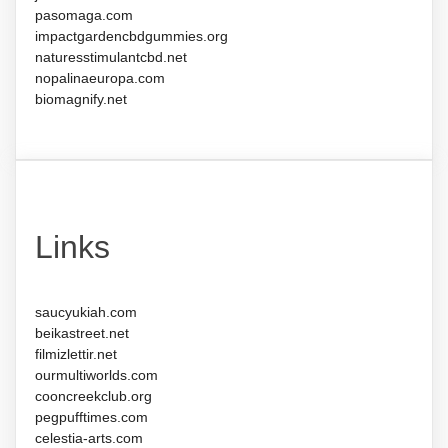
pasomaga.com
impactgardencbdgummies.org
naturesstimulantcbd.net
nopalinaeuropa.com
biomagnify.net
Links
saucyukiah.com
beikastreet.net
filmizlettir.net
ourmultiworlds.com
cooncreekclub.org
pegpufftimes.com
celestia-arts.com