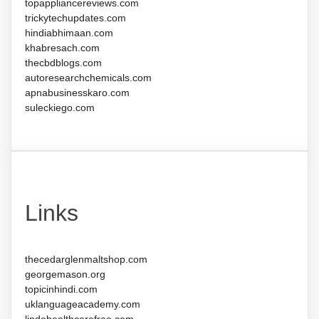
topappliancereviews.com
trickytechupdates.com
hindiabhimaan.com
khabresach.com
thecbdblogs.com
autoresearchchemicals.com
apnabusinesskaro.com
suleckiego.com
Links
thecedarglenmaltshop.com
georgemason.org
topicinhindi.com
uklanguageacademy.com
lindehealthcarefree.com