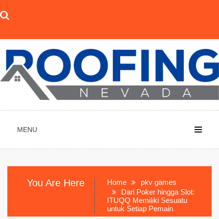
Skip
to
content
MENU
You Are Here
Home
pkv games
Dari Poker hingga Slot:
ITUQQ Memiliki Sesuatu
untuk Setiap Pemain