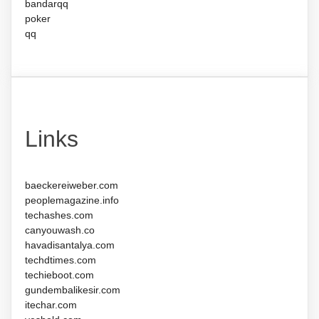
bandarqq
poker
qq
Links
baeckereiweber.com
peoplemagazine.info
techashes.com
canyouwash.co
havadisantalya.com
techdtimes.com
techieboot.com
gundembalikesir.com
itechar.com