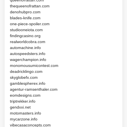
thequeenofrattan.com
denohubpro.com
blades-knife.com
one-piece-spoiler.com
studiooneiota.com
findingcasino.org
realworldcobra.com
automachine.info
autospeedsters.info
wagerchampion.info
monomousumicontest.com
deadricklingo.com
skyglobefx.com
gamblespherex.info
agentur-ramsenthaler.com
eomdesigns.com
triptrekker.info
gendxxi.net
motomasters.info
mycarzone.info
vibecasaconcepts.com