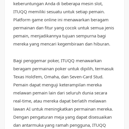
keberuntungan Anda di beberapa mesin slot,
ITUQQ memiliki sesuatu untuk setiap pemain.
Platform game online ini menawarkan beragam
permainan dan fitur yang cocok untuk semua jenis
pemain, menjadikannya tujuan sempurna bagi
mereka yang mencari kegembiraan dan hiburan.
Bagi penggemar poker, ITUQQ menawarkan
beragam permainan poker untuk dipilih, termasuk
Texas Hold’em, Omaha, dan Seven-Card Stud.
Pemain dapat menguji keterampilan mereka
melawan pemain lain dari seluruh dunia secara
real-time, atau mereka dapat berlatih melawan
lawan AI untuk meningkatkan permainan mereka.
Dengan pengaturan meja yang dapat disesuaikan
dan antarmuka yang ramah pengguna, ITUQQ