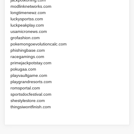
modlinknetworks.com
longtimenewz.com
luckysportss.com
luckpeakplay.com
usamicronews.com
grofashion.com
pokemongoevolutioncalc.com
phishingbase.com
racegamings.com
primejackpotstay.com
pokugaa.com
playvaultgame.com
playgrandresorts.com
romsportal.com
sportsdocfestival.com
shestylestore.com
thingsiwontfinish.com