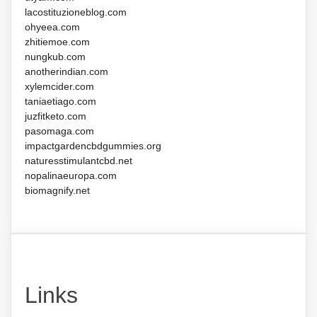
lacostituzioneblog.com
ohyeea.com
zhitiemoe.com
nungkub.com
anotherindian.com
xylemcider.com
taniaetiago.com
juzfitketo.com
pasomaga.com
impactgardencbdgummies.org
naturesstimulantcbd.net
nopalinaeuropa.com
biomagnify.net
Links