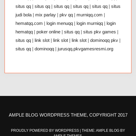
situs qq
|
situs qq
|
situs qq
|
situs qq
|
situs qq
|
situs
judi bola
|
mix parlay
|
pkv qq
|
murniqq.com
|
hematqq.com
|
login menuqq
|
login murniqq
|
login
hematqq
|
poker online
|
situs qq
|
situs pkv games
|
situs qq
|
link slot
|
link slot
|
link slot
|
dominoqq pkv
|
situs qq
|
dominoqq
|
jurusqq.pkvgamesresmi.org
AMPLE BLOG WORDPRESS THEME, COPYRIGHT 2017
PROUDLY POWERED BY WORDPRESS
|
THEME: AMPLE BLOG BY
AMPLE THEMES
.