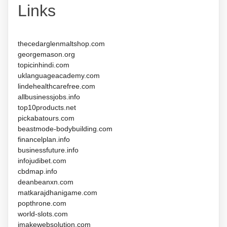
Links
thecedarglenmaltshop.com
georgemason.org
topicinhindi.com
uklanguageacademy.com
lindehealthcarefree.com
allbusinessjobs.info
top10products.net
pickabatours.com
beastmode-bodybuilding.com
financelplan.info
businessfuture.info
infojudibet.com
cbdmap.info
deanbeanxn.com
matkarajdhanigame.com
popthrone.com
world-slots.com
imakewebsolution.com