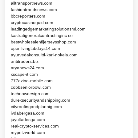
alltransportnews.com
fashiontrandsnews.com
bbcreporters.com
cryptocasinoguid.com
leadingedgemarketingsolutionsmi.com
kastratigeneralcontractinginc.co
bestwholesalenfljerseysshop.com
openlivinglabdays14.com
ayurvedakonsultti-kari-nokela.com
antitraders.biz
aryanews24.com
xscape-it.com
777azino-mobile.com
cobbseniorbowl.com
technowdesign.com
durexsecurityandshipping.com
cityroofingandplannig.com
ivdabergasa.com
juyultadesga.com
real-crypto-services.com
mypetzworld.com