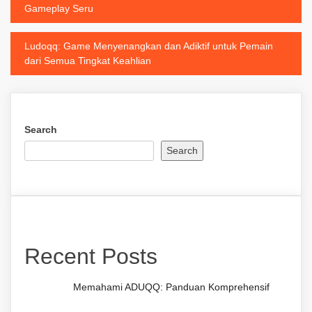
Gameplay Seru
navigation
Ludoqq: Game Menyenangkan dan Adiktif untuk Pemain
dari Semua Tingkat Keahlian
Search
Search
Recent Posts
Memahami ADUQQ: Panduan Komprehensif