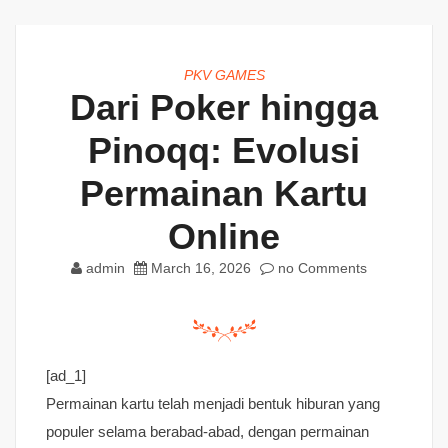
PKV GAMES
Dari Poker hingga
Pinoqq: Evolusi
Permainan Kartu
Online
admin
March 16, 2026
no Comments
[ad_1]
Permainan kartu telah menjadi bentuk hiburan yang
populer selama berabad-abad, dengan permainan