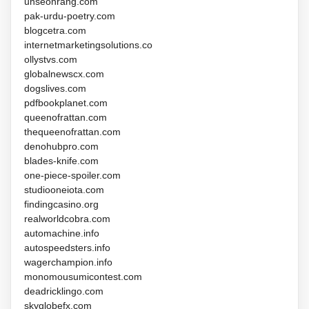
unseonrang.com
pak-urdu-poetry.com
blogcetra.com
internetmarketingsolutions.co
ollystvs.com
globalnewscx.com
dogslives.com
pdfbookplanet.com
queenofrattan.com
thequeenofrattan.com
denohubpro.com
blades-knife.com
one-piece-spoiler.com
studiooneiota.com
findingcasino.org
realworldcobra.com
automachine.info
autospeedsters.info
wagerchampion.info
monomousumicontest.com
deadricklingo.com
skyglobefx.com