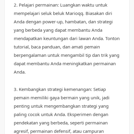
2. Pelajari permainan: Luangkan waktu untuk
mempelajari seluk beluk Marioqq. Biasakan diri
Anda dengan power-up, hambatan, dan strategi
yang berbeda yang dapat membantu Anda
mendapatkan keuntungan dari lawan Anda. Tonton
tutorial, baca panduan, dan amati pemain
berpengalaman untuk mengambil tip dan trik yang
dapat membantu Anda meningkatkan permainan
Anda.
3. Kembangkan strategi kemenangan: Setiap
pemain memiliki gaya bermain yang unik, jadi
penting untuk mengembangkan strategi yang
paling cocok untuk Anda. Eksperimen dengan
pendekatan yang berbeda, seperti permainan
agresif, permainan defensif, atau campuran