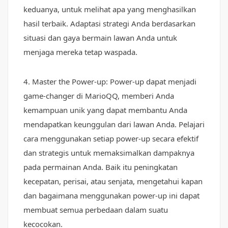
keduanya, untuk melihat apa yang menghasilkan
hasil terbaik. Adaptasi strategi Anda berdasarkan
situasi dan gaya bermain lawan Anda untuk
menjaga mereka tetap waspada.
4. Master the Power-up: Power-up dapat menjadi
game-changer di MarioQQ, memberi Anda
kemampuan unik yang dapat membantu Anda
mendapatkan keunggulan dari lawan Anda. Pelajari
cara menggunakan setiap power-up secara efektif
dan strategis untuk memaksimalkan dampaknya
pada permainan Anda. Baik itu peningkatan
kecepatan, perisai, atau senjata, mengetahui kapan
dan bagaimana menggunakan power-up ini dapat
membuat semua perbedaan dalam suatu
kecocokan.