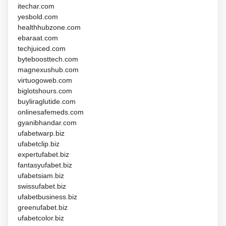
itechar.com
yesbold.com
healthhubzone.com
ebaraat.com
techjuiced.com
byteboosttech.com
magnexushub.com
virtuogoweb.com
biglotshours.com
buyliraglutide.com
onlinesafemeds.com
gyanibhandar.com
ufabetwarp.biz
ufabetclip.biz
expertufabet.biz
fantasyufabet.biz
ufabetsiam.biz
swissufabet.biz
ufabetbusiness.biz
greenufabet.biz
ufabetcolor.biz