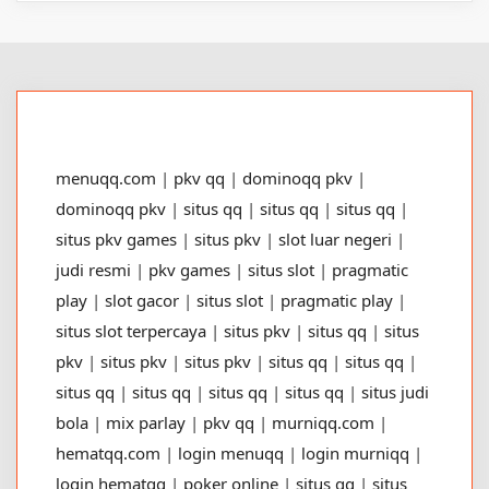
menuqq.com
|
pkv qq
|
dominoqq pkv
|
dominoqq pkv
|
situs qq
|
situs qq
|
situs qq
|
situs pkv games
|
situs pkv
|
slot luar negeri
|
judi resmi
|
pkv games
|
situs slot
|
pragmatic
play
|
slot gacor
|
situs slot
|
pragmatic play
|
situs slot terpercaya
|
situs pkv
|
situs qq
|
situs
pkv
|
situs pkv
|
situs pkv
|
situs qq
|
situs qq
|
situs qq
|
situs qq
|
situs qq
|
situs qq
|
situs judi
bola
|
mix parlay
|
pkv qq
|
murniqq.com
|
hematqq.com
|
login menuqq
|
login murniqq
|
login hematqq
|
poker online
|
situs qq
|
situs