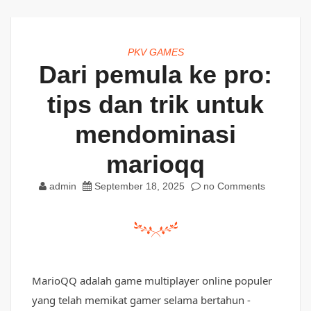
PKV GAMES
Dari pemula ke pro:
tips dan trik untuk
mendominasi
marioqq
admin
September 18, 2025
no Comments
MarioQQ adalah game multiplayer online populer
yang telah memikat gamer selama bertahun -