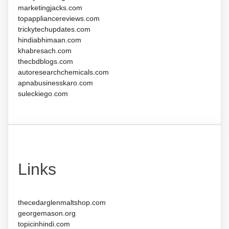
marketingjacks.com
topappliancereviews.com
trickytechupdates.com
hindiabhimaan.com
khabresach.com
thecbdblogs.com
autoresearchchemicals.com
apnabusinesskaro.com
suleckiego.com
Links
thecedarglenmaltshop.com
georgemason.org
topicinhindi.com