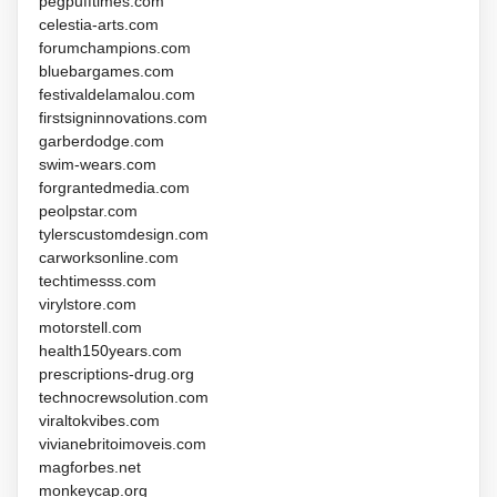
pegpufftimes.com
celestia-arts.com
forumchampions.com
bluebargames.com
festivaldelamalou.com
firstsigninnovations.com
garberdodge.com
swim-wears.com
forgrantedmedia.com
peolpstar.com
tylerscustomdesign.com
carworksonline.com
techtimesss.com
virylstore.com
motorstell.com
health150years.com
prescriptions-drug.org
technocrewsolution.com
viraltokvibes.com
vivianebritoimoveis.com
magforbes.net
monkeycap.org