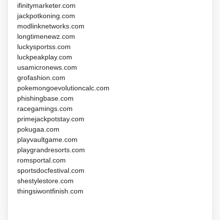
ifinitymarketer.com
jackpotkoning.com
modlinknetworks.com
longtimenewz.com
luckysportss.com
luckpeakplay.com
usamicronews.com
grofashion.com
pokemongoevolutioncalc.com
phishingbase.com
racegamings.com
primejackpotstay.com
pokugaa.com
playvaultgame.com
playgrandresorts.com
romsportal.com
sportsdocfestival.com
shestylestore.com
thingsiwontfinish.com