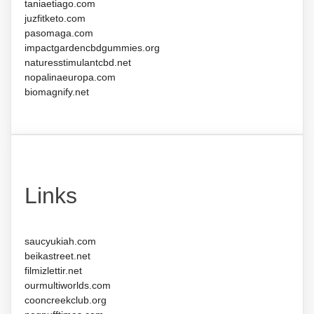
taniaetiago.com
juzfitketo.com
pasomaga.com
impactgardencbdgummies.org
naturesstimulantcbd.net
nopalinaeuropa.com
biomagnify.net
Links
saucyukiah.com
beikastreet.net
filmizlettir.net
ourmultiworlds.com
cooncreekclub.org