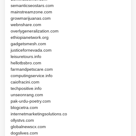
semanticseostars.com
mainstreamzone.com
growmarijuanas.com
webnshare.com
overlygeneralization.com
ethiopianetwork.org
gadgetsmesh.com
justicefornevada.com
leisuretours.info
hellotbsbro.com
farmandpetscare.com
computingservice.info
caiofracini.com
techpositive.info
unseonrang.com
pak-urdu-poetry.com
blogcetra.com
internetmarketingsolutions.co
ollystvs.com
globalnewscx.com
dogslives.com