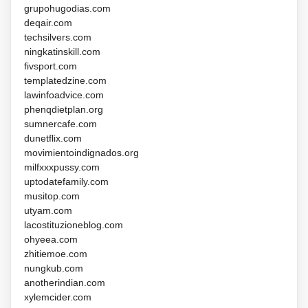
grupohugodias.com
deqair.com
techsilvers.com
ningkatinskill.com
fivsport.com
templatedzine.com
lawinfoadvice.com
phenqdietplan.org
sumnercafe.com
dunetflix.com
movimientoindignados.org
milfxxxpussy.com
uptodatefamily.com
musitop.com
utyam.com
lacostituzioneblog.com
ohyeea.com
zhitiemoe.com
nungkub.com
anotherindian.com
xylemcider.com