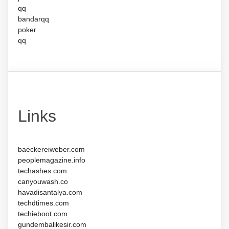
qq
bandarqq
poker
qq
Links
baeckereiweber.com
peoplemagazine.info
techashes.com
canyouwash.co
havadisantalya.com
techdtimes.com
techieboot.com
gundembalikesir.com