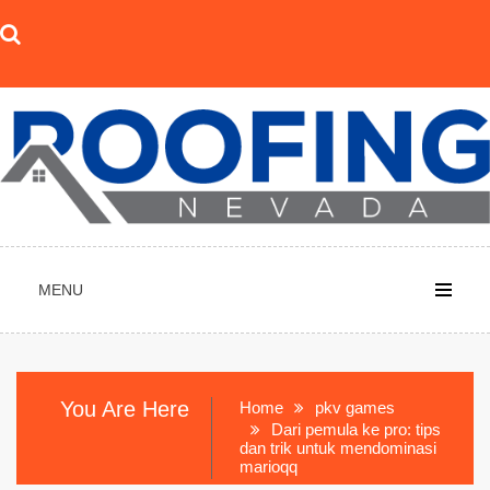
Skip
to
content
MENU
You Are Here
Home
pkv games
Dari pemula ke pro: tips
dan trik untuk mendominasi
marioqq