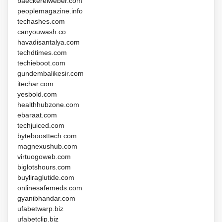
baeckereiweber.com
peoplemagazine.info
techashes.com
canyouwash.co
havadisantalya.com
techdtimes.com
techieboot.com
gundembalikesir.com
itechar.com
yesbold.com
healthhubzone.com
ebaraat.com
techjuiced.com
byteboosttech.com
magnexushub.com
virtuogoweb.com
biglotshours.com
buyliraglutide.com
onlinesafemeds.com
gyanibhandar.com
ufabetwarp.biz
ufabetclip.biz