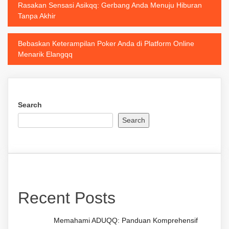
Post
Rasakan Sensasi Asikqq: Gerbang Anda Menuju Hiburan
Tanpa Akhir
navigation
Bebaskan Keterampilan Poker Anda di Platform Online
Menarik Elangqq
Search
Search
Recent Posts
Memahami ADUQQ: Panduan Komprehensif