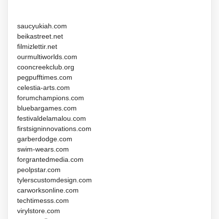
saucyukiah.com
beikastreet.net
filmizlettir.net
ourmultiworlds.com
cooncreekclub.org
pegpufftimes.com
celestia-arts.com
forumchampions.com
bluebargames.com
festivaldelamalou.com
firstsigninnovations.com
garberdodge.com
swim-wears.com
forgrantedmedia.com
peolpstar.com
tylerscustomdesign.com
carworksonline.com
techtimesss.com
virylstore.com