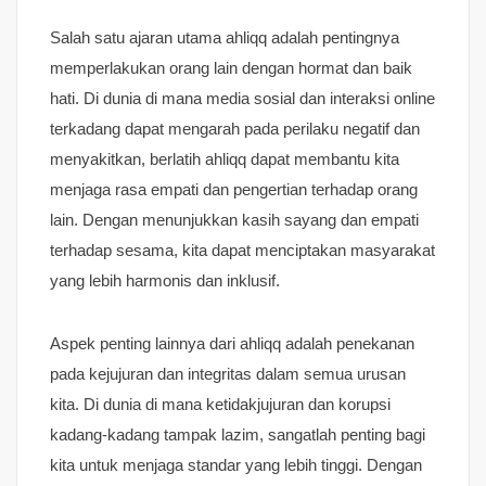
Salah satu ajaran utama ahliqq adalah pentingnya
memperlakukan orang lain dengan hormat dan baik
hati. Di dunia di mana media sosial dan interaksi online
terkadang dapat mengarah pada perilaku negatif dan
menyakitkan, berlatih ahliqq dapat membantu kita
menjaga rasa empati dan pengertian terhadap orang
lain. Dengan menunjukkan kasih sayang dan empati
terhadap sesama, kita dapat menciptakan masyarakat
yang lebih harmonis dan inklusif.
Aspek penting lainnya dari ahliqq adalah penekanan
pada kejujuran dan integritas dalam semua urusan
kita. Di dunia di mana ketidakjujuran dan korupsi
kadang-kadang tampak lazim, sangatlah penting bagi
kita untuk menjaga standar yang lebih tinggi. Dengan