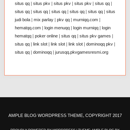
situs qq
|
situs pkv
|
situs pkv
|
situs pkv
|
situs qq
|
situs qq
|
situs qq
|
situs qq
|
situs qq
|
situs qq
|
situs
judi bola
|
mix parlay
|
pkv qq
|
murniqq.com
|
hematqq.com
|
login menuqq
|
login murniqq
|
login
hematqq
|
poker online
|
situs qq
|
situs pkv games
|
situs qq
|
link slot
|
link slot
|
link slot
|
dominoqq pkv
|
situs qq
|
dominoqq
|
jurusqq.pkvgamesresmi.org
AMPLE BLOG WORDPRESS THEME, COPYRIGHT 2017