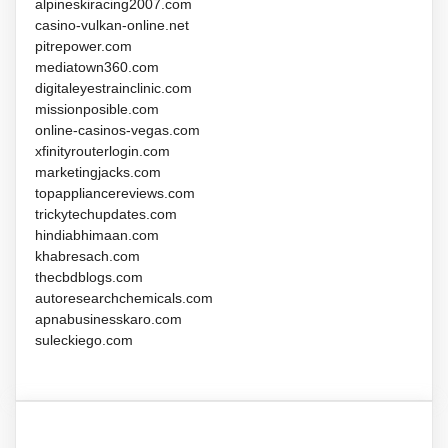
alpineskiracing2007.com
casino-vulkan-online.net
pitrepower.com
mediatown360.com
digitaleyestrainclinic.com
missionposible.com
online-casinos-vegas.com
xfinityrouterlogin.com
marketingjacks.com
topappliancereviews.com
trickytechupdates.com
hindiabhimaan.com
khabresach.com
thecbdblogs.com
autoresearchchemicals.com
apnabusinesskaro.com
suleckiego.com