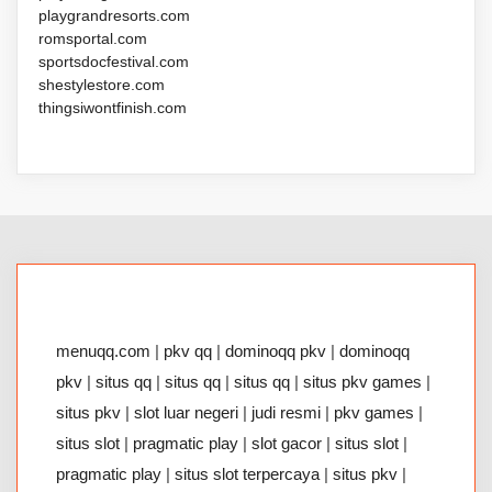
playgrandresorts.com
romsportal.com
sportsdocfestival.com
shestylestore.com
thingsiwontfinish.com
menuqq.com
|
pkv qq
|
dominoqq pkv
|
dominoqq
pkv
|
situs qq
|
situs qq
|
situs qq
|
situs pkv games
|
situs pkv
|
slot luar negeri
|
judi resmi
|
pkv games
|
situs slot
|
pragmatic play
|
slot gacor
|
situs slot
|
pragmatic play
|
situs slot terpercaya
|
situs pkv
|