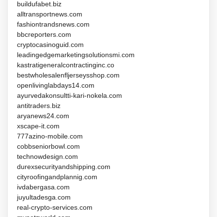
buildufabet.biz
alltransportnews.com
fashiontrandsnews.com
bbcreporters.com
cryptocasinoguid.com
leadingedgemarketingsolutionsmi.com
kastratigeneralcontractinginc.co
bestwholesalenfljerseysshop.com
openlivinglabdays14.com
ayurvedakonsultti-kari-nokela.com
antitraders.biz
aryanews24.com
xscape-it.com
777azino-mobile.com
cobbseniorbowl.com
technowdesign.com
durexsecurityandshipping.com
cityroofingandplannig.com
ivdabergasa.com
juyultadesga.com
real-crypto-services.com