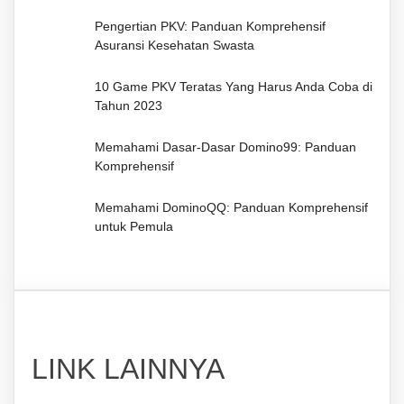
Pengertian PKV: Panduan Komprehensif
Asuransi Kesehatan Swasta
10 Game PKV Teratas Yang Harus Anda Coba di
Tahun 2023
Memahami Dasar-Dasar Domino99: Panduan
Komprehensif
Memahami DominoQQ: Panduan Komprehensif
untuk Pemula
LINK LAINNYA