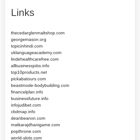
Links
thecedarglenmaltshop.com
georgemason.org
topicinhindi.com
uklanguageacademy.com
lindehealthcarefree.com
allbusinessjobs.info
top10products.net
pickabatours.com
beastmode-bodybuilding.com
financelplan.info
businessfuture.info
infojudibet.com
cbdmap.info
deanbeanxn.com
matkarajdhanigame.com
popthrone.com
world-slots.com