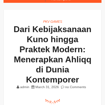
PKV GAMES
Dari Kebijaksanaan
Kuno hingga
Praktek Modern:
Menerapkan Ahliqq
di Dunia
Kontemporer
admin
March 31, 2026
no Comments