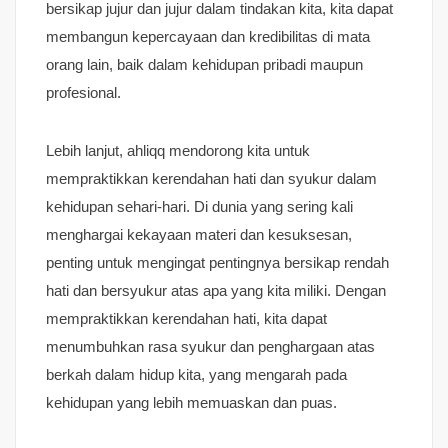
bersikap jujur ​​dan jujur ​​dalam tindakan kita, kita dapat
membangun kepercayaan dan kredibilitas di mata
orang lain, baik dalam kehidupan pribadi maupun
profesional.
Lebih lanjut, ahliqq mendorong kita untuk
mempraktikkan kerendahan hati dan syukur dalam
kehidupan sehari-hari. Di dunia yang sering kali
menghargai kekayaan materi dan kesuksesan,
penting untuk mengingat pentingnya bersikap rendah
hati dan bersyukur atas apa yang kita miliki. Dengan
mempraktikkan kerendahan hati, kita dapat
menumbuhkan rasa syukur dan penghargaan atas
berkah dalam hidup kita, yang mengarah pada
kehidupan yang lebih memuaskan dan puas.