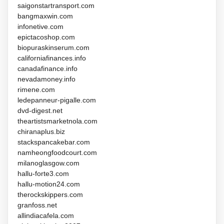
saigonstartransport.com
bangmaxwin.com
infonetive.com
epictacoshop.com
biopuraskinserum.com
californiafinances.info
canadafinance.info
nevadamoney.info
rimene.com
ledepanneur-pigalle.com
dvd-digest.net
theartistsmarketnola.com
chiranaplus.biz
stackspancakebar.com
namheongfoodcourt.com
milanoglasgow.com
hallu-forte3.com
hallu-motion24.com
therockskippers.com
granfoss.net
allindiacafela.com