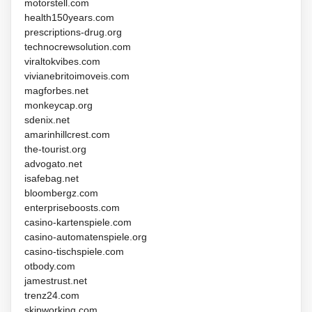
motorstell.com
health150years.com
prescriptions-drug.org
technocrewsolution.com
viraltokvibes.com
vivianebritoimoveis.com
magforbes.net
monkeycap.org
sdenix.net
amarinhillcrest.com
the-tourist.org
advogato.net
isafebag.net
bloombergz.com
enterpriseboosts.com
casino-kartenspiele.com
casino-automatenspiele.org
casino-tischspiele.com
otbody.com
jamestrust.net
trenz24.com
skipworking.com