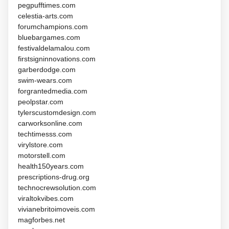
pegpufftimes.com
celestia-arts.com
forumchampions.com
bluebargames.com
festivaldelamalou.com
firstsigninnovations.com
garberdodge.com
swim-wears.com
forgrantedmedia.com
peolpstar.com
tylerscustomdesign.com
carworksonline.com
techtimesss.com
virylstore.com
motorstell.com
health150years.com
prescriptions-drug.org
technocrewsolution.com
viraltokvibes.com
vivianebritoimoveis.com
magforbes.net