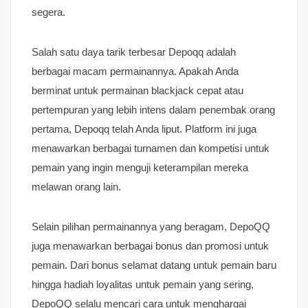
segera.
Salah satu daya tarik terbesar Depoqq adalah
berbagai macam permainannya. Apakah Anda
berminat untuk permainan blackjack cepat atau
pertempuran yang lebih intens dalam penembak orang
pertama, Depoqq telah Anda liput. Platform ini juga
menawarkan berbagai turnamen dan kompetisi untuk
pemain yang ingin menguji keterampilan mereka
melawan orang lain.
Selain pilihan permainannya yang beragam, DepoQQ
juga menawarkan berbagai bonus dan promosi untuk
pemain. Dari bonus selamat datang untuk pemain baru
hingga hadiah loyalitas untuk pemain yang sering,
DepoQQ selalu mencari cara untuk menghargai