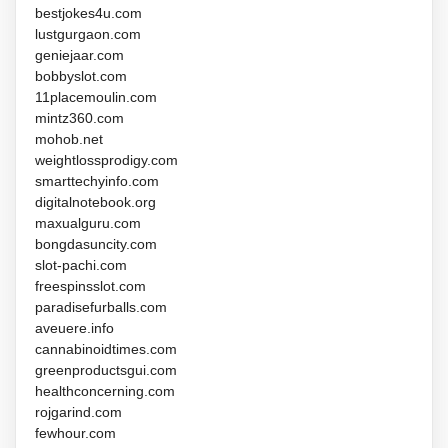
bestjokes4u.com
lustgurgaon.com
geniejaar.com
bobbyslot.com
11placemoulin.com
mintz360.com
mohob.net
weightlossprodigy.com
smarttechyinfo.com
digitalnotebook.org
maxualguru.com
bongdasuncity.com
slot-pachi.com
freespinsslot.com
paradisefurballs.com
aveuere.info
cannabinoidtimes.com
greenproductsgui.com
healthconcerning.com
rojgarind.com
fewhour.com