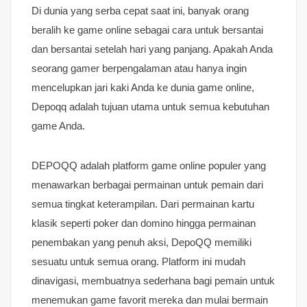
Di dunia yang serba cepat saat ini, banyak orang
beralih ke game online sebagai cara untuk bersantai
dan bersantai setelah hari yang panjang. Apakah Anda
seorang gamer berpengalaman atau hanya ingin
mencelupkan jari kaki Anda ke dunia game online,
Depoqq adalah tujuan utama untuk semua kebutuhan
game Anda.
DEPOQQ adalah platform game online populer yang
menawarkan berbagai permainan untuk pemain dari
semua tingkat keterampilan. Dari permainan kartu
klasik seperti poker dan domino hingga permainan
penembakan yang penuh aksi, DepoQQ memiliki
sesuatu untuk semua orang. Platform ini mudah
dinavigasi, membuatnya sederhana bagi pemain untuk
menemukan game favorit mereka dan mulai bermain