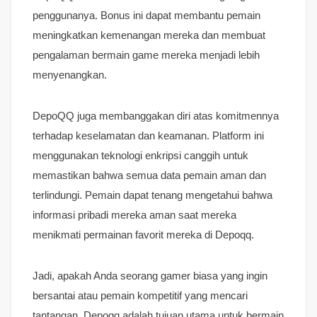
penggunanya. Bonus ini dapat membantu pemain
meningkatkan kemenangan mereka dan membuat
pengalaman bermain game mereka menjadi lebih
menyenangkan.
DepoQQ juga membanggakan diri atas komitmennya
terhadap keselamatan dan keamanan. Platform ini
menggunakan teknologi enkripsi canggih untuk
memastikan bahwa semua data pemain aman dan
terlindungi. Pemain dapat tenang mengetahui bahwa
informasi pribadi mereka aman saat mereka
menikmati permainan favorit mereka di Depoqq.
Jadi, apakah Anda seorang gamer biasa yang ingin
bersantai atau pemain kompetitif yang mencari
tantangan, Depoqq adalah tujuan utama untuk bermain