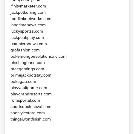
ifinitymarketer.com
jackpotkoning.com
modlinknetworks.com
longtimenewz.com
luckysportss.com
luckpeakplay.com
usamicronews.com
grofashion.com
pokemongoevolutioncalc.com
phishingbase.com
racegamings.com
primejackpotstay.com
pokugaa.com
playvaultgame.com
playgrandresorts.com
romsportal.com
sportsdocfestival.com
shestylestore.com
thingsiwontfinish.com