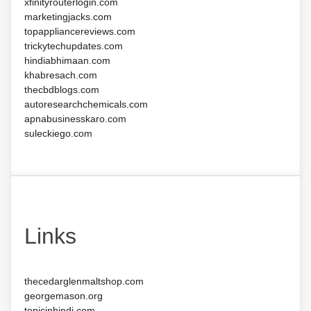
xfinityrouterlogin.com
marketingjacks.com
topappliancereviews.com
trickytechupdates.com
hindiabhimaan.com
khabresach.com
thecbdblogs.com
autoresearchchemicals.com
apnabusinesskaro.com
suleckiego.com
Links
thecedarglenmaltshop.com
georgemason.org
topicinhindi.com