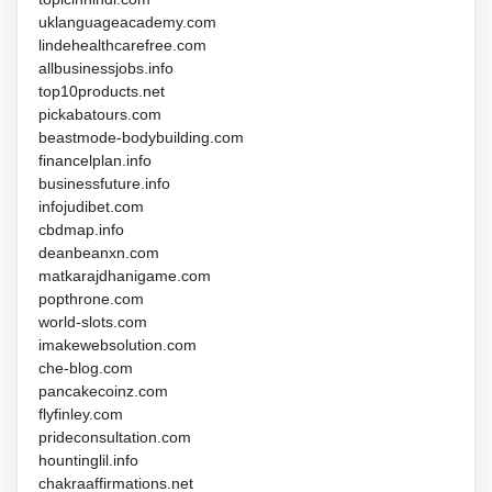
uklanguageacademy.com
lindehealthcarefree.com
allbusinessjobs.info
top10products.net
pickabatours.com
beastmode-bodybuilding.com
financelplan.info
businessfuture.info
infojudibet.com
cbdmap.info
deanbeanxn.com
matkarajdhanigame.com
popthrone.com
world-slots.com
imakewebsolution.com
che-blog.com
pancakecoinz.com
flyfinley.com
prideconsultation.com
hountinglil.info
chakraaffirmations.net