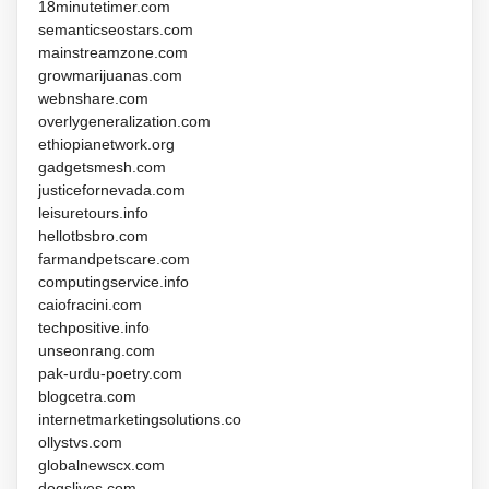
18minutetimer.com
semanticseostars.com
mainstreamzone.com
growmarijuanas.com
webnshare.com
overlygeneralization.com
ethiopianetwork.org
gadgetsmesh.com
justicefornevada.com
leisuretours.info
hellotbsbro.com
farmandpetscare.com
computingservice.info
caiofracini.com
techpositive.info
unseonrang.com
pak-urdu-poetry.com
blogcetra.com
internetmarketingsolutions.co
ollystvs.com
globalnewscx.com
dogslives.com