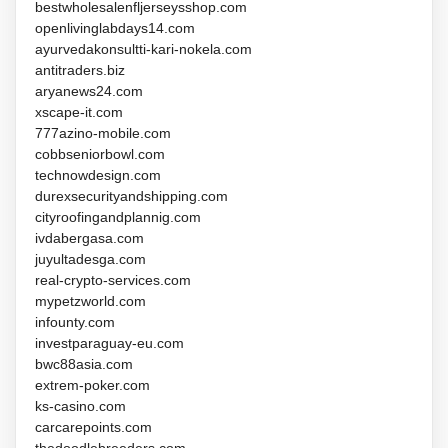
bestwholesalenfljerseysshop.com
openlivinglabdays14.com
ayurvedakonsultti-kari-nokela.com
antitraders.biz
aryanews24.com
xscape-it.com
777azino-mobile.com
cobbseniorbowl.com
technowdesign.com
durexsecurityandshipping.com
cityroofingandplannig.com
ivdabergasa.com
juyultadesga.com
real-crypto-services.com
mypetzworld.com
infounty.com
investparaguay-eu.com
bwc88asia.com
extrem-poker.com
ks-casino.com
carcarepoints.com
thedoodlebreeders.com