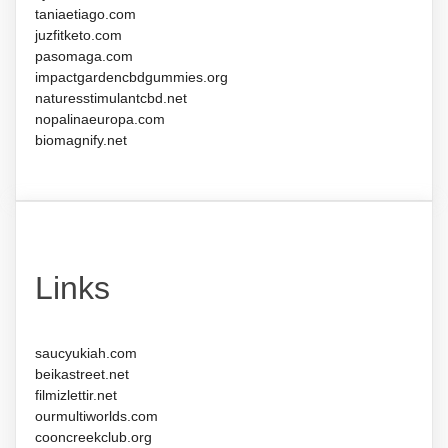
taniaetiago.com
juzfitketo.com
pasomaga.com
impactgardencbdgummies.org
naturesstimulantcbd.net
nopalinaeuropa.com
biomagnify.net
Links
saucyukiah.com
beikastreet.net
filmizlettir.net
ourmultiworlds.com
cooncreekclub.org