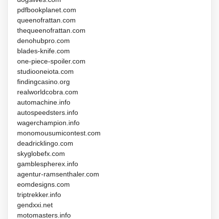
pdfbookplanet.com
queenofrattan.com
thequeenofrattan.com
denohubpro.com
blades-knife.com
one-piece-spoiler.com
studiooneiota.com
findingcasino.org
realworldcobra.com
automachine.info
autospeedsters.info
wagerchampion.info
monomousumicontest.com
deadricklingo.com
skyglobefx.com
gamblespherex.info
agentur-ramsenthaler.com
eomdesigns.com
triptrekker.info
gendxxi.net
motomasters.info