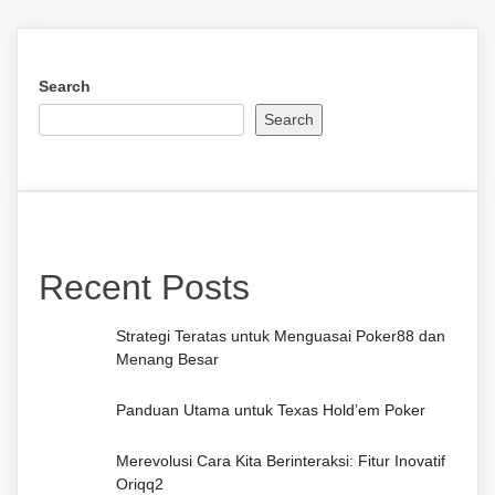
Search
Search
Recent Posts
Strategi Teratas untuk Menguasai Poker88 dan
Menang Besar
Panduan Utama untuk Texas Hold’em Poker
Merevolusi Cara Kita Berinteraksi: Fitur Inovatif
Oriqq2