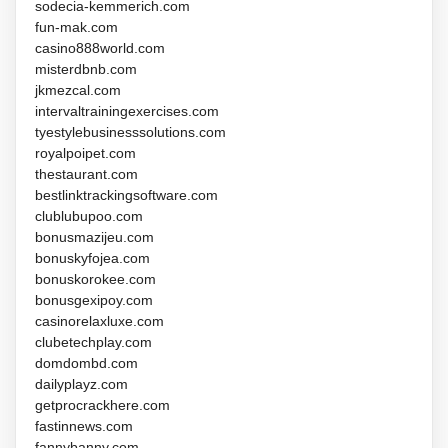
sodecia-kemmerich.com
fun-mak.com
casino888world.com
misterdbnb.com
jkmezcal.com
intervaltrainingexercises.com
tyestylebusinesssolutions.com
royalpoipet.com
thestaurant.com
bestlinktrackingsoftware.com
clublubupoo.com
bonusmazijeu.com
bonuskyfojea.com
bonuskorokee.com
bonusgexipoy.com
casinorelaxluxe.com
clubetechplay.com
domdombd.com
dailyplayz.com
getprocrackhere.com
fastinnews.com
fannybanny.com