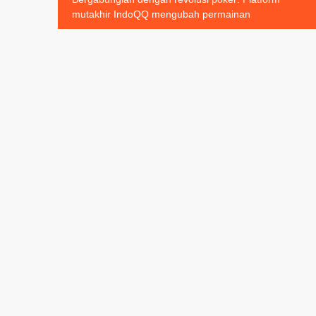
Post
mutakhir IndoQQ mengubah permainan
navigation