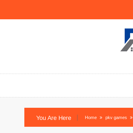
Skip
to
content
You Are Here
Home
pkv games