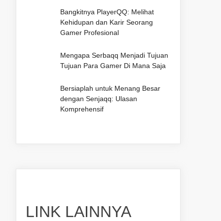
Bangkitnya PlayerQQ: Melihat
Kehidupan dan Karir Seorang
Gamer Profesional
Mengapa Serbaqq Menjadi Tujuan
Tujuan Para Gamer Di Mana Saja
Bersiaplah untuk Menang Besar
dengan Senjaqq: Ulasan
Komprehensif
LINK LAINNYA