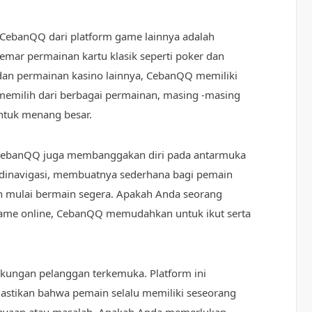
CebanQQ dari platform game lainnya adalah
mar permainan kartu klasik seperti poker dan
 dan permainan kasino lainnya, CebanQQ memiliki
memilih dari berbagai permainan, masing -masing
ntuk menang besar.
, CebanQQ juga membanggakan diri pada antarmuka
dinavigasi, membuatnya sederhana bagi pemain
 mulai bermain segera. Apakah Anda seorang
game online, CebanQQ memudahkan untuk ikut serta
ukungan pelanggan terkemuka. Platform ini
stikan bahwa pemain selalu memiliki seseorang