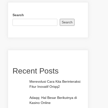
Search
Search
Recent Posts
Merevolusi Cara Kita Berinteraksi:
Fitur Inovatif Oriqq2
Adaqq: Hal Besar Berikutnya di
Kasino Online