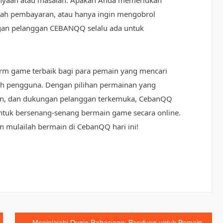
tanyaan atau masalah. Apakah Anda memerlukan
ah pembayaran, atau hanya ingin mengobrol
gan pelanggan CEBANQQ selalu ada untuk
orm game terbaik bagi para pemain yang mencari
ah pengguna. Dengan pilihan permainan yang
n, dan dukungan pelanggan terkemuka, CebanQQ
uk bersenang-senang bermain game secara online.
 mulailah bermain di CebanQQ hari ini!
Menjelajahi Dunia Rahasiaqq: Panduan untuk Pemain