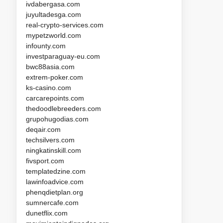
ivdabergasa.com
juyultadesga.com
real-crypto-services.com
mypetzworld.com
infounty.com
investparaguay-eu.com
bwc88asia.com
extrem-poker.com
ks-casino.com
carcarepoints.com
thedoodlebreeders.com
grupohugodias.com
deqair.com
techsilvers.com
ningkatinskill.com
fivsport.com
templatedzine.com
lawinfoadvice.com
phenqdietplan.org
sumnercafe.com
dunetflix.com