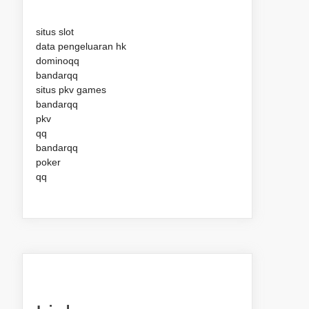
situs slot
data pengeluaran hk
dominoqq
bandarqq
situs pkv games
bandarqq
pkv
qq
bandarqq
poker
qq