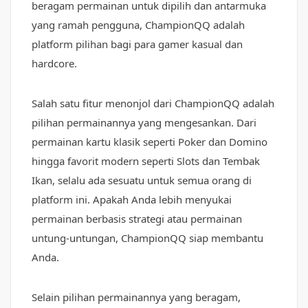
beragam permainan untuk dipilih dan antarmuka
yang ramah pengguna, ChampionQQ adalah
platform pilihan bagi para gamer kasual dan
hardcore.
Salah satu fitur menonjol dari ChampionQQ adalah
pilihan permainannya yang mengesankan. Dari
permainan kartu klasik seperti Poker dan Domino
hingga favorit modern seperti Slots dan Tembak
Ikan, selalu ada sesuatu untuk semua orang di
platform ini. Apakah Anda lebih menyukai
permainan berbasis strategi atau permainan
untung-untungan, ChampionQQ siap membantu
Anda.
Selain pilihan permainannya yang beragam,