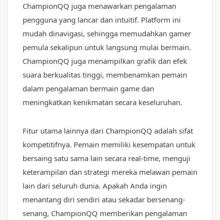
ChampionQQ juga menawarkan pengalaman
pengguna yang lancar dan intuitif. Platform ini
mudah dinavigasi, sehingga memudahkan gamer
pemula sekalipun untuk langsung mulai bermain.
ChampionQQ juga menampilkan grafik dan efek
suara berkualitas tinggi, membenamkan pemain
dalam pengalaman bermain game dan
meningkatkan kenikmatan secara keseluruhan.
Fitur utama lainnya dari ChampionQQ adalah sifat
kompetitifnya. Pemain memiliki kesempatan untuk
bersaing satu sama lain secara real-time, menguji
keterampilan dan strategi mereka melawan pemain
lain dari seluruh dunia. Apakah Anda ingin
menantang diri sendiri atau sekadar bersenang-
senang, ChampionQQ memberikan pengalaman