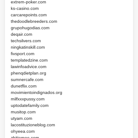
extrem-poker.com
ks-casino.com
carcarepoints.com
thedoodlebreeders.com
grupohugodias.com
deqair.com
techsilvers.com
ningkatinskill.com
fivsport.com
templatedzine.com
lawinfoadvice.com
phenqdietplan.org
sumnercafe.com
dunetflix.com
movimientoindignados.org
milfxxxpussy.com
uptodatefamily.com
musitop.com
utyam.com
lacostituzioneblog.com
ohyeea.com
zhitiemoe.com