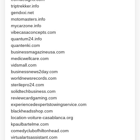
triptrekker.info
gendxxi.net
motomasters.info
mycarzone.info
vibecasaconcepts.com
quantum24.info
quantenki.com
businessmagazineusa.com
medicwellcare.com
vidsmall.com
businessnews2day.com
worldnewsrecords.com
sterilepro24.com
solidtechbusiness.com
reviewcardgaming.com
experiencedexpertstowingservice.com
blackheadsshop.com
location-voiture-casablanca.org
kpaulbartelme.com
comedyclubofhiltonhead.com
virtualartsassistant.com