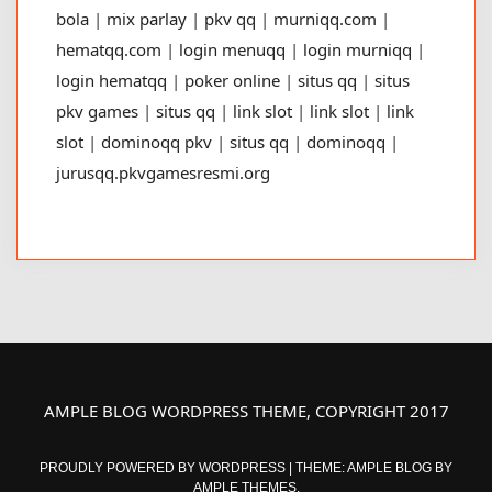
bola
|
mix parlay
|
pkv qq
|
murniqq.com
|
hematqq.com
|
login menuqq
|
login murniqq
|
login hematqq
|
poker online
|
situs qq
|
situs
pkv games
|
situs qq
|
link slot
|
link slot
|
link
slot
|
dominoqq pkv
|
situs qq
|
dominoqq
|
jurusqq.pkvgamesresmi.org
AMPLE BLOG WORDPRESS THEME, COPYRIGHT 2017
PROUDLY POWERED BY WORDPRESS
|
THEME: AMPLE BLOG BY
AMPLE THEMES
.