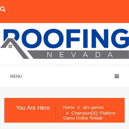
Skip
to
content
MENU
You Are Here
Home
pkv games
ChampionQQ: Platform
Game Online Terbaik