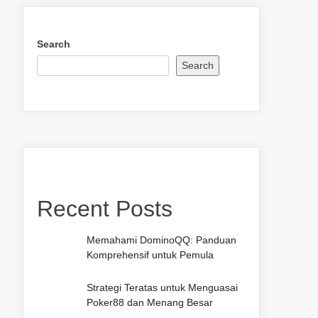
Search
Search
Recent Posts
Memahami DominoQQ: Panduan
Komprehensif untuk Pemula
Strategi Teratas untuk Menguasai
Poker88 dan Menang Besar