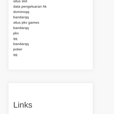
situs slot
data pengeluaran hk
dominoqq
bandarqq
situs pkv games
bandarqq
pkv
qq
bandarqq
poker
qq
Links