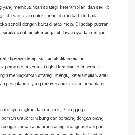
 yang membutuhkan strategi, keterampilan, dan sedikit
 satu sama lain untuk menciptakan kartu terbaik
 sendiri dengan kartu di atas meja. Di setiap putaran,
berpikir jernih untuk mengecoh lawannya dan menjadi
 dipelajari tetapi sulit untuk dikuasai. Ini
 pemain dari semua tingkat keahlian, dari pemula
ngin meningkatkan strategi, menguji keterampilan, atau
kan pengalaman yang menyenangkan dan menantang
g menyenangkan dan menarik, Pinoqq juga
pemain untuk terhubung dan bersaing dengan orang
n dengan teman atau orang asing, mengobrol dengan
m turnamen untuk memenangkan hadiah dan hak untuk