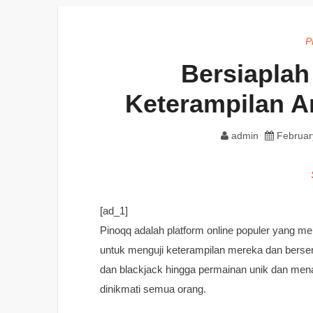
P
Bersiaplah
Keterampilan 
admin
Februar
[ad_1]
Pinoqq adalah platform online populer yang 
untuk menguji keterampilan mereka dan bersen
dan blackjack hingga permainan unik dan menar
dinikmati semua orang.