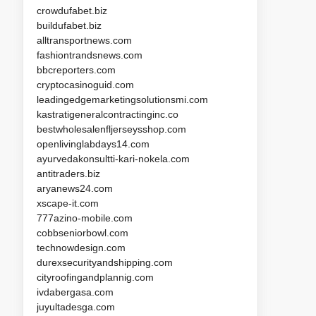
crowdufabet.biz
buildufabet.biz
alltransportnews.com
fashiontrandsnews.com
bbcreporters.com
cryptocasinoguid.com
leadingedgemarketingsolutionsmi.com
kastratigeneralcontractinginc.co
bestwholesalenfljerseysshop.com
openlivinglabdays14.com
ayurvedakonsultti-kari-nokela.com
antitraders.biz
aryanews24.com
xscape-it.com
777azino-mobile.com
cobbseniorbowl.com
technowdesign.com
durexsecurityandshipping.com
cityroofingandplannig.com
ivdabergasa.com
juyultadesga.com