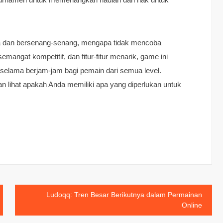
da dan bersenang-senang, mengapa tidak mencoba
angat kompetitif, dan fitur-fitur menarik, game ini
selama berjam-jam bagi pemain dari semua level.
n lihat apakah Anda memiliki apa yang diperlukan untuk
Ludoqq: Tren Besar Berikutnya dalam Permainan
Online