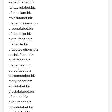
expertufabet.biz
fantasyufabet.biz
ufabetsiam.biz
swissufabet.biz
ufabetbusiness.biz
greenufabet.biz
ufabetcolor.biz
extraufabet.biz
ufabetlife.biz
ufabetsolutions.biz
socialufabet.biz
surfufabet.biz
ufabetbest.biz
sureufabet.biz
customufabet.biz
storyufabet.biz
epicufabet.biz
crystalufabet.biz
ufabetok.biz
everufabet.biz
crowdufabet.biz