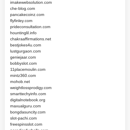
imakewebsolution.com
che-blog.com
pancakecoinz.com
flyfinley.com
prideconsultation.com
hountinglil.info
chakraaffirmations.net
bestjokes4u.com
lustgurgaon.com
geniejaar.com
bobbyslot.com
11placemoulin.com
mintz360.com
mohob.net
weightlossprodigy.com
smarttechyinfo.com
digitalnotebook.org
maxualguru.com
bongdasuncity.com
slot-pachi.com
freespinsslot.com