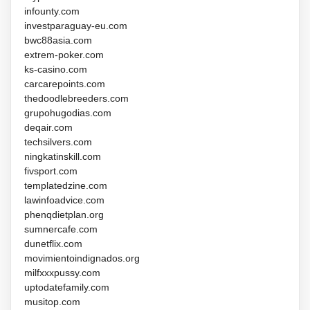
infounty.com
investparaguay-eu.com
bwc88asia.com
extrem-poker.com
ks-casino.com
carcarepoints.com
thedoodlebreeders.com
grupohugodias.com
deqair.com
techsilvers.com
ningkatinskill.com
fivsport.com
templatedzine.com
lawinfoadvice.com
phenqdietplan.org
sumnercafe.com
dunetflix.com
movimientoindignados.org
milfxxxpussy.com
uptodatefamily.com
musitop.com