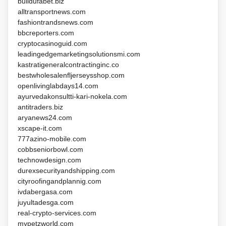
buildufabet.biz
alltransportnews.com
fashiontrandsnews.com
bbcreporters.com
cryptocasinoguid.com
leadingedgemarketingsolutionsmi.com
kastratigeneralcontractinginc.co
bestwholesalenfljerseysshop.com
openlivinglabdays14.com
ayurvedakonsultti-kari-nokela.com
antitraders.biz
aryanews24.com
xscape-it.com
777azino-mobile.com
cobbseniorbowl.com
technowdesign.com
durexsecurityandshipping.com
cityroofingandplannig.com
ivdabergasa.com
juyultadesga.com
real-crypto-services.com
mypetzworld.com