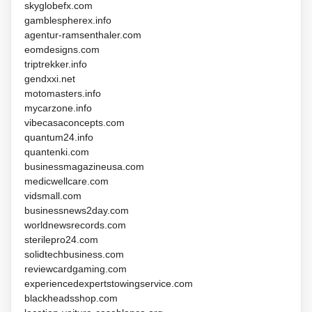
skyglobefx.com
gamblespherex.info
agentur-ramsenthaler.com
eomdesigns.com
triptrekker.info
gendxxi.net
motomasters.info
mycarzone.info
vibecasaconcepts.com
quantum24.info
quantenki.com
businessmagazineusa.com
medicwellcare.com
vidsmall.com
businessnews2day.com
worldnewsrecords.com
sterilepro24.com
solidtechbusiness.com
reviewcardgaming.com
experiencedexpertstowingservice.com
blackheadsshop.com