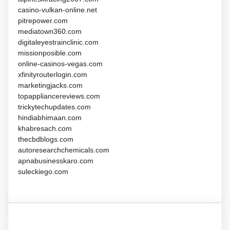
casino-vulkan-online.net
pitrepower.com
mediatown360.com
digitaleyestrainclinic.com
missionposible.com
online-casinos-vegas.com
xfinityrouterlogin.com
marketingjacks.com
topappliancereviews.com
trickytechupdates.com
hindiabhimaan.com
khabresach.com
thecbdblogs.com
autoresearchchemicals.com
apnabusinesskaro.com
suleckiego.com