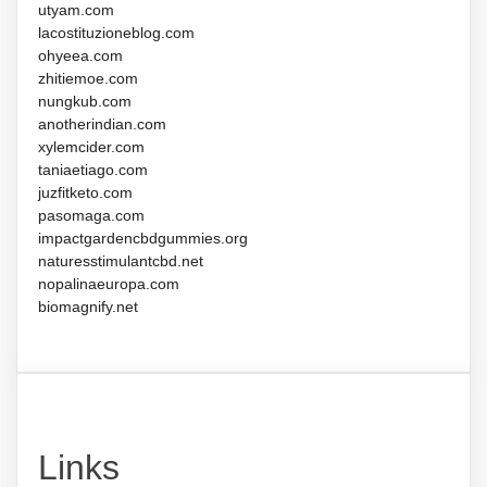
utyam.com
lacostituzioneblog.com
ohyeea.com
zhitiemoe.com
nungkub.com
anotherindian.com
xylemcider.com
taniaetiago.com
juzfitketo.com
pasomaga.com
impactgardencbdgummies.org
naturesstimulantcbd.net
nopalinaeuropa.com
biomagnify.net
Links