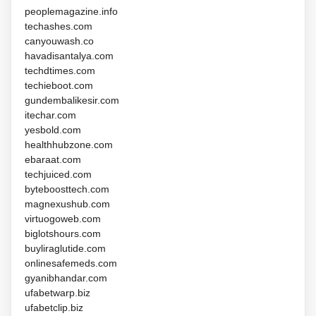
peoplemagazine.info
techashes.com
canyouwash.co
havadisantalya.com
techdtimes.com
techieboot.com
gundembalikesir.com
itechar.com
yesbold.com
healthhubzone.com
ebaraat.com
techjuiced.com
byteboosttech.com
magnexushub.com
virtuogoweb.com
biglotshours.com
buyliraglutide.com
onlinesafemeds.com
gyanibhandar.com
ufabetwarp.biz
ufabetclip.biz