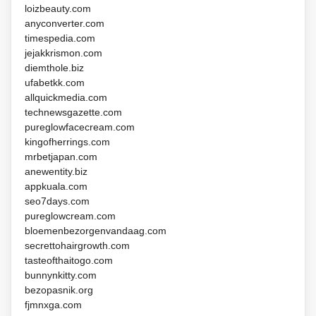
loizbeauty.com
anyconverter.com
timespedia.com
jejakkrismon.com
diemthole.biz
ufabetkk.com
allquickmedia.com
technewsgazette.com
pureglowfacecream.com
kingofherrings.com
mrbetjapan.com
anewentity.biz
appkuala.com
seo7days.com
pureglowcream.com
bloemenbezorgenvandaag.com
secrettohairgrowth.com
tasteofthaitogo.com
bunnynkitty.com
bezopasnik.org
fjmnxga.com