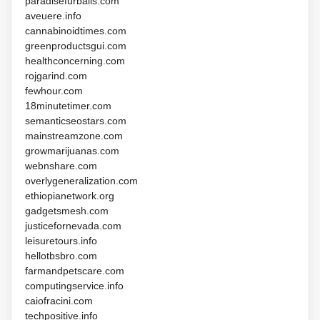
paradisefurballs.com
aveuere.info
cannabinoidtimes.com
greenproductsgui.com
healthconcerning.com
rojgarind.com
fewhour.com
18minutetimer.com
semanticseostars.com
mainstreamzone.com
growmarijuanas.com
webnshare.com
overlygeneralization.com
ethiopianetwork.org
gadgetsmesh.com
justicefornevada.com
leisuretours.info
hellotbsbro.com
farmandpetscare.com
computingservice.info
caiofracini.com
techpositive.info