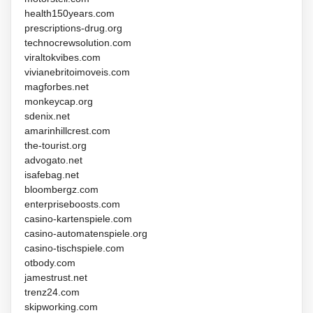
health150years.com
prescriptions-drug.org
technocrewsolution.com
viraltokvibes.com
vivianebritoimoveis.com
magforbes.net
monkeycap.org
sdenix.net
amarinhillcrest.com
the-tourist.org
advogato.net
isafebag.net
bloombergz.com
enterpriseboosts.com
casino-kartenspiele.com
casino-automatenspiele.org
casino-tischspiele.com
otbody.com
jamestrust.net
trenz24.com
skipworking.com