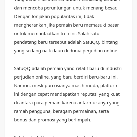
dan mencoba peruntungan untuk menang besar.
Dengan lonjakan popularitas ini, tidak
mengherankan jika pemain baru memasuki pasar
untuk memanfaatkan tren ini. Salah satu
pendatang baru tersebut adalah SatuQQ, bintang
yang sedang naik daun di dunia perjudian online.
SatuQQ adalah pemain yang relatif baru di industri
perjudian online, yang baru berdiri baru-baru ini.
Namun, meskipun usianya masih muda, platform
ini dengan cepat mendapatkan reputasi yang kuat
di antara para pemain karena antarmukanya yang
ramah pengguna, beragam permainan, serta
bonus dan promosi yang berlimpah.