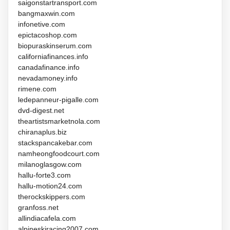
saigonstartransport.com
bangmaxwin.com
infonetive.com
epictacoshop.com
biopuraskinserum.com
californiafinances.info
canadafinance.info
nevadamoney.info
rimene.com
ledepanneur-pigalle.com
dvd-digest.net
theartistsmarketnola.com
chiranaplus.biz
stackspancakebar.com
namheongfoodcourt.com
milanoglasgow.com
hallu-forte3.com
hallu-motion24.com
therockskippers.com
granfoss.net
allindiacafela.com
alpineskiracing2007.com