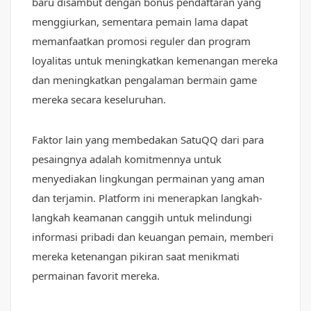
baru disambut dengan bonus pendaftaran yang
menggiurkan, sementara pemain lama dapat
memanfaatkan promosi reguler dan program
loyalitas untuk meningkatkan kemenangan mereka
dan meningkatkan pengalaman bermain game
mereka secara keseluruhan.
Faktor lain yang membedakan SatuQQ dari para
pesaingnya adalah komitmennya untuk
menyediakan lingkungan permainan yang aman
dan terjamin. Platform ini menerapkan langkah-
langkah keamanan canggih untuk melindungi
informasi pribadi dan keuangan pemain, memberi
mereka ketenangan pikiran saat menikmati
permainan favorit mereka.