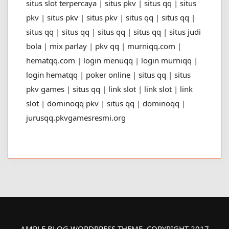
situs slot terpercaya
|
situs pkv
|
situs qq
|
situs
pkv
|
situs pkv
|
situs pkv
|
situs qq
|
situs qq
|
situs qq
|
situs qq
|
situs qq
|
situs qq
|
situs judi
bola
|
mix parlay
|
pkv qq
|
murniqq.com
|
hematqq.com
|
login menuqq
|
login murniqq
|
login hematqq
|
poker online
|
situs qq
|
situs
pkv games
|
situs qq
|
link slot
|
link slot
|
link
slot
|
dominoqq pkv
|
situs qq
|
dominoqq
|
jurusqq.pkvgamesresmi.org
AMPLE BLOG WORDPRESS THEME, COPYRIGHT 2017