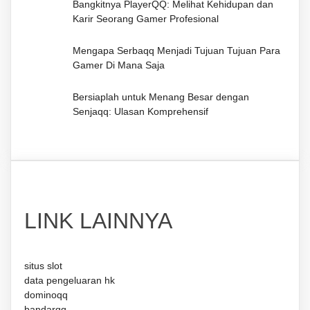
Bangkitnya PlayerQQ: Melihat Kehidupan dan
Karir Seorang Gamer Profesional
Mengapa Serbaqq Menjadi Tujuan Tujuan Para
Gamer Di Mana Saja
Bersiaplah untuk Menang Besar dengan
Senjaqq: Ulasan Komprehensif
LINK LAINNYA
situs slot
data pengeluaran hk
dominoqq
bandarqq