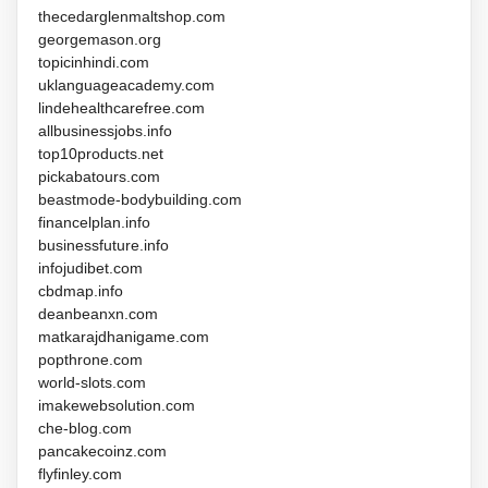
thecedarglenmaltshop.com
georgemason.org
topicinhindi.com
uklanguageacademy.com
lindehealthcarefree.com
allbusinessjobs.info
top10products.net
pickabatours.com
beastmode-bodybuilding.com
financelplan.info
businessfuture.info
infojudibet.com
cbdmap.info
deanbeanxn.com
matkarajdhanigame.com
popthrone.com
world-slots.com
imakewebsolution.com
che-blog.com
pancakecoinz.com
flyfinley.com