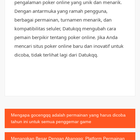
pengalaman poker online yang unik dan menarik.
Dengan antarmuka yang ramah pengguna,
berbagai permainan, turnamen menarik, dan
kompatibilitas seluler, Datukqq mengubah cara
pemain berpikir tentang poker online. Jika Anda
mencari situs poker online baru dan inovatif untuk
dicoba, tidak terlihat lagi dari Datukqq.
Post
Mengapa gocengqq adalah permainan yang harus dicoba
tahun ini untuk semua penggemar game
navigation
Menangkan Besar Dengan Abangqq: Platform Permainan