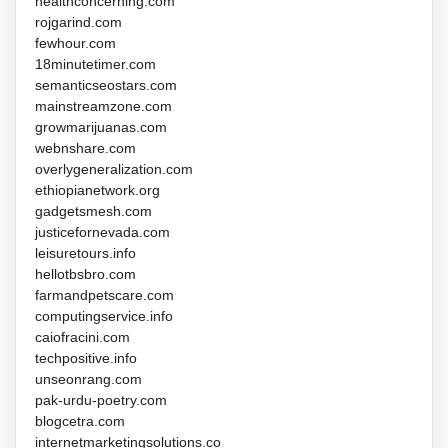
healthconcerning.com
rojgarind.com
fewhour.com
18minutetimer.com
semanticseostars.com
mainstreamzone.com
growmarijuanas.com
webnshare.com
overlygeneralization.com
ethiopianetwork.org
gadgetsmesh.com
justicefornevada.com
leisuretours.info
hellotbsbro.com
farmandpetscare.com
computingservice.info
caiofracini.com
techpositive.info
unseonrang.com
pak-urdu-poetry.com
blogcetra.com
internetmarketingsolutions.co