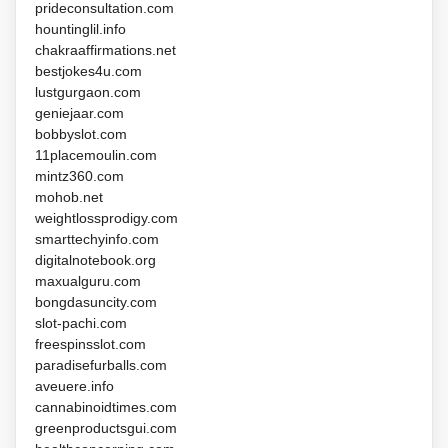
prideconsultation.com
hountinglil.info
chakraaffirmations.net
bestjokes4u.com
lustgurgaon.com
geniejaar.com
bobbyslot.com
11placemoulin.com
mintz360.com
mohob.net
weightlossprodigy.com
smarttechyinfo.com
digitalnotebook.org
maxualguru.com
bongdasuncity.com
slot-pachi.com
freespinsslot.com
paradisefurballs.com
aveuere.info
cannabinoidtimes.com
greenproductsgui.com