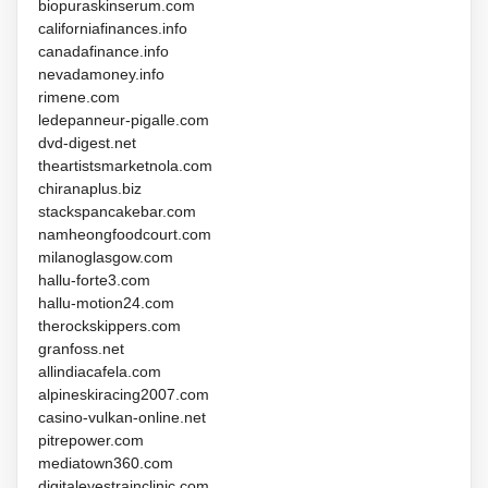
biopuraskinserum.com
californiafinances.info
canadafinance.info
nevadamoney.info
rimene.com
ledepanneur-pigalle.com
dvd-digest.net
theartistsmarketnola.com
chiranaplus.biz
stackspancakebar.com
namheongfoodcourt.com
milanoglasgow.com
hallu-forte3.com
hallu-motion24.com
therockskippers.com
granfoss.net
allindiacafela.com
alpineskiracing2007.com
casino-vulkan-online.net
pitrepower.com
mediatown360.com
digitaleyestrainclinic.com