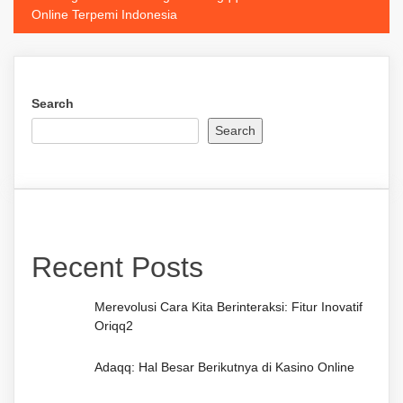
Online Terpemi Indonesia
Search
Search
Recent Posts
Merevolusi Cara Kita Berinteraksi: Fitur Inovatif
Oriqq2
Adaqq: Hal Besar Berikutnya di Kasino Online