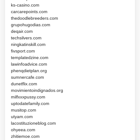
ks-casino.com
carcarepoints.com
thedoodlebreeders.com
grupohugodias.com
deqair.com
techsilvers.com
ningkatinskill.com
fivsport.com
templatedzine.com
lawinfoadvice.com
phenqdietplan.org
sumnercafe.com
dunetflix.com
movimientoindignados.org
milfxxxpussy.com
uptodatefamily.com
musitop.com
utyam.com
lacostituzioneblog.com
ohyeea.com
zhitiemoe.com