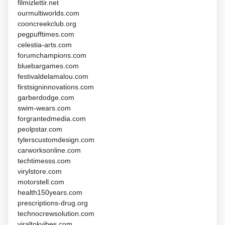
filmizlettir.net
ourmultiworlds.com
cooncreekclub.org
pegpufftimes.com
celestia-arts.com
forumchampions.com
bluebargames.com
festivaldelamalou.com
firstsigninnovations.com
garberdodge.com
swim-wears.com
forgrantedmedia.com
peolpstar.com
tylerscustomdesign.com
carworksonline.com
techtimesss.com
virylstore.com
motorstell.com
health150years.com
prescriptions-drug.org
technocrewsolution.com
viraltokvibes.com