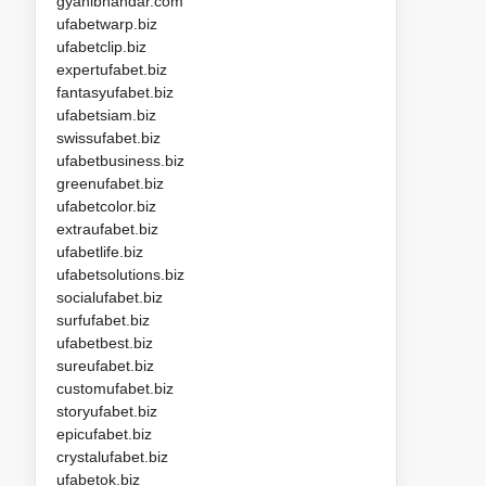
gyanibhandar.com
ufabetwarp.biz
ufabetclip.biz
expertufabet.biz
fantasyufabet.biz
ufabetsiam.biz
swissufabet.biz
ufabetbusiness.biz
greenufabet.biz
ufabetcolor.biz
extraufabet.biz
ufabetlife.biz
ufabetsolutions.biz
socialufabet.biz
surfufabet.biz
ufabetbest.biz
sureufabet.biz
customufabet.biz
storyufabet.biz
epicufabet.biz
crystalufabet.biz
ufabetok.biz