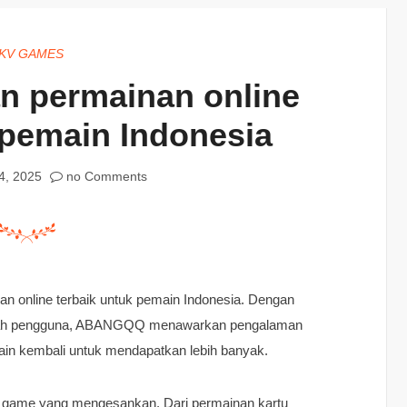
KV GAMES
n permainan online
 pemain Indonesia
 4, 2025
no Comments
n online terbaik untuk pemain Indonesia. Dengan
amah pengguna, ABANGQQ menawarkan pengalaman
n kembali untuk mendapatkan lebih banyak.
an game yang mengesankan. Dari permainan kartu