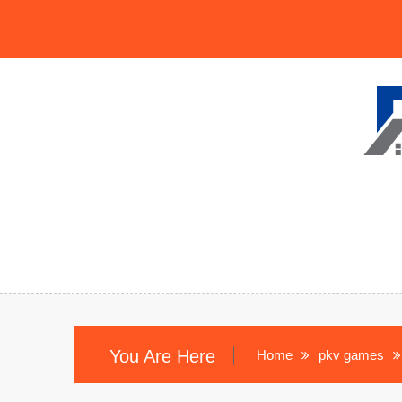
Skip
to
content
You Are Here
Home
pkv games