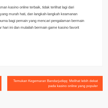
 kasino online terbaik, tidak terlihat lagi dari
yang murah hati, dan langkah-langkah keamanan
purna bagi pemain yang mencari pengalaman bermain
hari ini dan mulailah bermain game kasino favorit
Temukan Kegemaran Bandarjudiqq: Melihat lebih dekat
pada kasino online yang populer