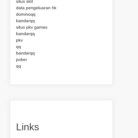
situs slot
data pengeluaran hk
dominoqq
bandarqq
situs pkv games
bandarqq
pkv
qq
bandarqq
poker
qq
Links