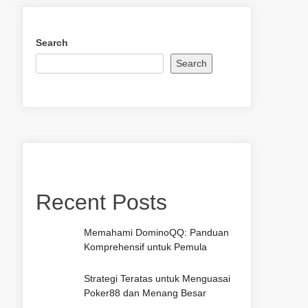
Search
Search
Recent Posts
Memahami DominoQQ: Panduan
Komprehensif untuk Pemula
Strategi Teratas untuk Menguasai
Poker88 dan Menang Besar