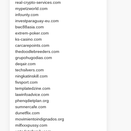
real-crypto-services.com
mypetzworld.com
infounty.com
investparaguay-eu.com
bwc88asia.com
extrem-poker.com
ks-casino.com
carcarepoints.com
thedoodlebreeders.com
grupohugodias.com
deqair.com
techsilvers.com
ningkatinskill.com
fivsport.com
templatedzine.com
lawinfoadvice.com
phenqdietplan.org
sumnercafe.com
dunetflix.com
movimientoindignados.org
milfxxxpussy.com