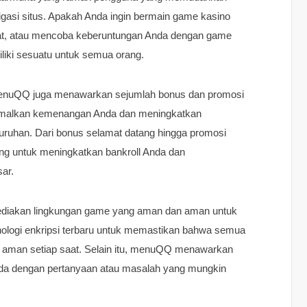
asi situs. Apakah Anda ingin bermain game kasino
arat, atau mencoba keberuntungan Anda dengan game
liki sesuatu untuk semua orang.
enuQQ juga menawarkan sejumlah bonus dan promosi
malkan kemenangan Anda dan meningkatkan
ruhan. Dari bonus selamat datang hingga promosi
ang untuk meningkatkan bankroll Anda dan
ar.
ediakan lingkungan game yang aman dan aman untuk
ologi enkripsi terbaru untuk memastikan bahwa semua
an aman setiap saat. Selain itu, menuQQ menawarkan
da dengan pertanyaan atau masalah yang mungkin