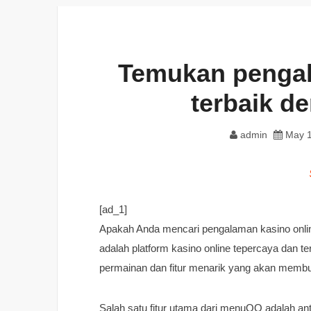
Temukan pengal
terbaik 
admin
May 1
[ad_1]
Apakah Anda mencari pengalaman kasino onlin
adalah platform kasino online tepercaya da
permainan dan fitur menarik yang akan membu
Salah satu fitur utama dari menuQQ adalah