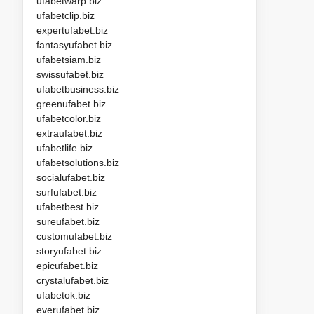
ufabetwarp.biz
ufabetclip.biz
expertufabet.biz
fantasyufabet.biz
ufabetsiam.biz
swissufabet.biz
ufabetbusiness.biz
greenufabet.biz
ufabetcolor.biz
extraufabet.biz
ufabetlife.biz
ufabetsolutions.biz
socialufabet.biz
surfufabet.biz
ufabetbest.biz
sureufabet.biz
customufabet.biz
storyufabet.biz
epicufabet.biz
crystalufabet.biz
ufabetok.biz
everufabet.biz