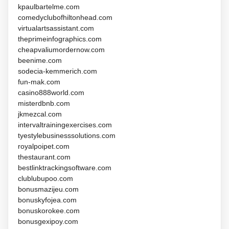
kpaulbartelme.com
comedyclubofhiltonhead.com
virtualartsassistant.com
theprimeinfographics.com
cheapvaliumordernow.com
beenime.com
sodecia-kemmerich.com
fun-mak.com
casino888world.com
misterdbnb.com
jkmezcal.com
intervaltrainingexercises.com
tyestylebusinesssolutions.com
royalpoipet.com
thestaurant.com
bestlinktrackingsoftware.com
clublubupoo.com
bonusmazijeu.com
bonuskyfojea.com
bonuskorokee.com
bonusgexipoy.com