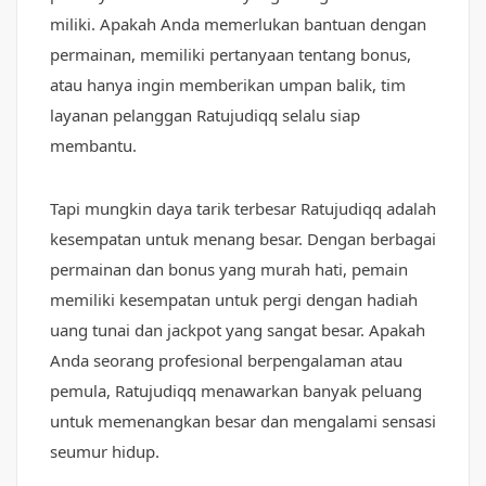
miliki. Apakah Anda memerlukan bantuan dengan
permainan, memiliki pertanyaan tentang bonus,
atau hanya ingin memberikan umpan balik, tim
layanan pelanggan Ratujudiqq selalu siap
membantu.
Tapi mungkin daya tarik terbesar Ratujudiqq adalah
kesempatan untuk menang besar. Dengan berbagai
permainan dan bonus yang murah hati, pemain
memiliki kesempatan untuk pergi dengan hadiah
uang tunai dan jackpot yang sangat besar. Apakah
Anda seorang profesional berpengalaman atau
pemula, Ratujudiqq menawarkan banyak peluang
untuk memenangkan besar dan mengalami sensasi
seumur hidup.