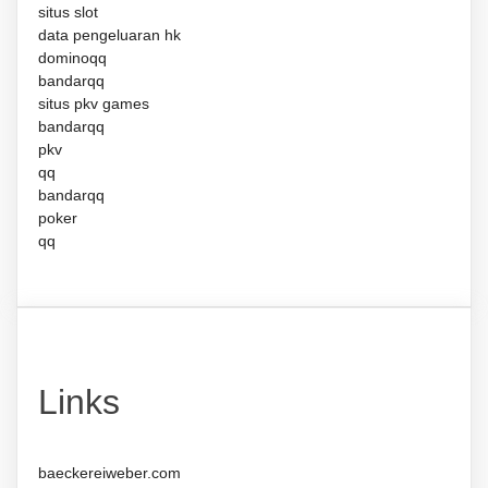
situs slot
data pengeluaran hk
dominoqq
bandarqq
situs pkv games
bandarqq
pkv
qq
bandarqq
poker
qq
Links
baeckereiweber.com