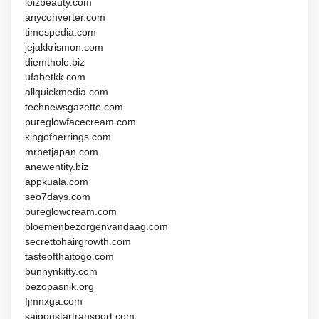
loizbeauty.com
anyconverter.com
timespedia.com
jejakkrismon.com
diemthole.biz
ufabetkk.com
allquickmedia.com
technewsgazette.com
pureglowfacecream.com
kingofherrings.com
mrbetjapan.com
anewentity.biz
appkuala.com
seo7days.com
pureglowcream.com
bloemenbezorgenvandaag.com
secrettohairgrowth.com
tasteofthaitogo.com
bunnynkitty.com
bezopasnik.org
fjmnxga.com
saigonstartransport.com