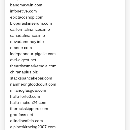
bangmaxwin.com
infonetive.com
epictacoshop.com
biopuraskinserum.com
californiafinances.info
canadafinance.info
nevadamoney.info
rimene.com
ledepanneur-pigalle.com
dvd-digest.net
theartistsmarketnola.com
chiranaplus.biz
stackspancakebar.com
namheongfoodcourt.com
milanoglasgow.com
hallu-forte3.com
hallu-motion24.com
therockskippers.com
granfoss.net
allindiacafela.com
alpineskiracing2007.com