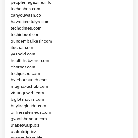
peoplemagazine.info
techashes.com
canyouwash.co
havadisantalya.com
techdtimes.com
techieboot.com
gundembalikesir.com
itechar.com
yesbold.com
healthhubzone.com
ebaraat.com
techjuiced.com
byteboosttech.com
magnexushub.com
virtuogoweb.com
biglotshours.com
buyliraglutide.com
onlinesafemeds.com
gyanibhandar.com
ufabetwarp.biz
ufabetclip.biz
expertufabet.biz