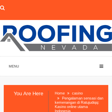
Skip
to
content
MENU
You Are Here
Home
casino
Pengalaman sensasi dan
kemenangan di Ratujudiqq:
Kasino online utama
Indonesia