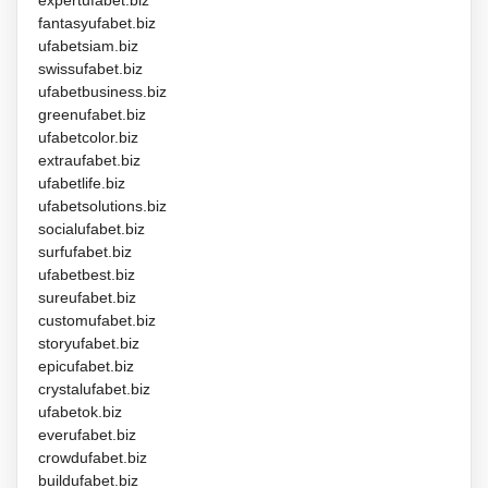
fantasyufabet.biz
ufabetsiam.biz
swissufabet.biz
ufabetbusiness.biz
greenufabet.biz
ufabetcolor.biz
extraufabet.biz
ufabetlife.biz
ufabetsolutions.biz
socialufabet.biz
surfufabet.biz
ufabetbest.biz
sureufabet.biz
customufabet.biz
storyufabet.biz
epicufabet.biz
crystalufabet.biz
ufabetok.biz
everufabet.biz
crowdufabet.biz
buildufabet.biz