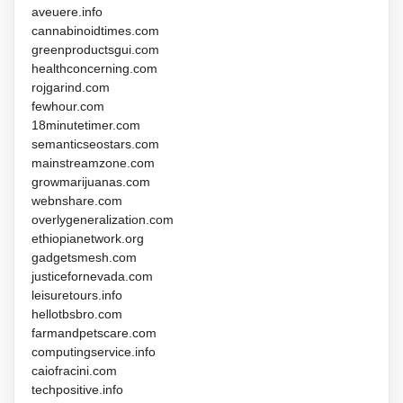
aveuere.info
cannabinoidtimes.com
greenproductsgui.com
healthconcerning.com
rojgarind.com
fewhour.com
18minutetimer.com
semanticseostars.com
mainstreamzone.com
growmarijuanas.com
webnshare.com
overlygeneralization.com
ethiopianetwork.org
gadgetsmesh.com
justicefornevada.com
leisuretours.info
hellotbsbro.com
farmandpetscare.com
computingservice.info
caiofracini.com
techpositive.info