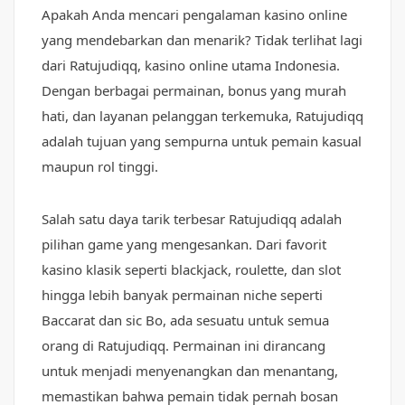
Apakah Anda mencari pengalaman kasino online
yang mendebarkan dan menarik? Tidak terlihat lagi
dari Ratujudiqq, kasino online utama Indonesia.
Dengan berbagai permainan, bonus yang murah
hati, dan layanan pelanggan terkemuka, Ratujudiqq
adalah tujuan yang sempurna untuk pemain kasual
maupun rol tinggi.
Salah satu daya tarik terbesar Ratujudiqq adalah
pilihan game yang mengesankan. Dari favorit
kasino klasik seperti blackjack, roulette, dan slot
hingga lebih banyak permainan niche seperti
Baccarat dan sic Bo, ada sesuatu untuk semua
orang di Ratujudiqq. Permainan ini dirancang
untuk menjadi menyenangkan dan menantang,
memastikan bahwa pemain tidak pernah bosan