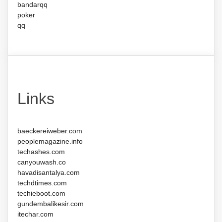
bandarqq
poker
qq
Links
baeckereiweber.com
peoplemagazine.info
techashes.com
canyouwash.co
havadisantalya.com
techdtimes.com
techieboot.com
gundembalikesir.com
itechar.com