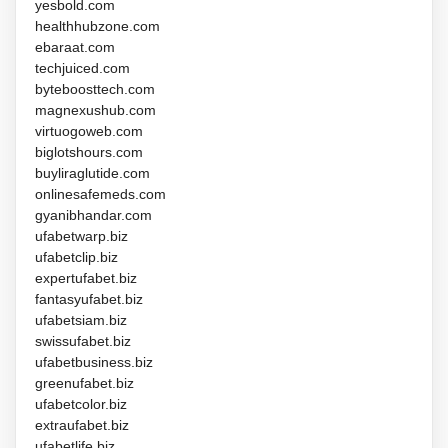
yesbold.com
healthhubzone.com
ebaraat.com
techjuiced.com
byteboosttech.com
magnexushub.com
virtuogoweb.com
biglotshours.com
buyliraglutide.com
onlinesafemeds.com
gyanibhandar.com
ufabetwarp.biz
ufabetclip.biz
expertufabet.biz
fantasyufabet.biz
ufabetsiam.biz
swissufabet.biz
ufabetbusiness.biz
greenufabet.biz
ufabetcolor.biz
extraufabet.biz
ufabetlife.biz