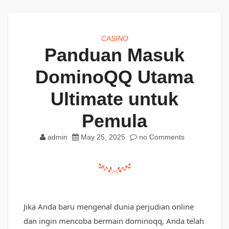
CASINO
Panduan Masuk
DominoQQ Utama
Ultimate untuk
Pemula
admin
May 25, 2025
no Comments
Jika Anda baru mengenal dunia perjudian online
dan ingin mencoba bermain dominoqq, Anda telah