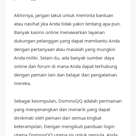
Akhirnya, jangan takut untuk meminta bantuan
atau nasihat jika Anda tidak yakin tentang apa pun.
Banyak kasino online menawarkan layanan
dukungan pelanggan yang dapat membantu Anda
dengan pertanyaan atau masalah yang mungkin
Anda miliki. Selain itu, ada banyak sumber daya
online dan forum di mana Anda dapat terhubung
dengan pemain lain dan belajar dari pengalaman
mereka.
Sebagai kesimpulan, DominoQQ adalah permainan
yang menyenangkan dan menarik yang dapat
dinikmati oleh pemain dari semua tingkat
keterampilan. Dengan mengikuti panduan login
utama DominoQQ utama ini untuk pemula, Anda