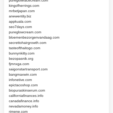
pureglowfacecream.com
kingofherrings.com
mrbetjapan.com
anewentity.biz
appkuala.com
seo7days.com
pureglowcream.com
bloemenbezorgenvandaag.com
secrettohairgrowth.com
tasteofthaitogo.com
bunnynkitty.com
bezopasnik.org
fjmnxga.com
saigonstartransport.com
bangmaxwin.com
infonetive.com
epictacoshop.com
biopuraskinserum.com
californiafinances.info
canadafinance.info
nevadamoney.info
rimene.com