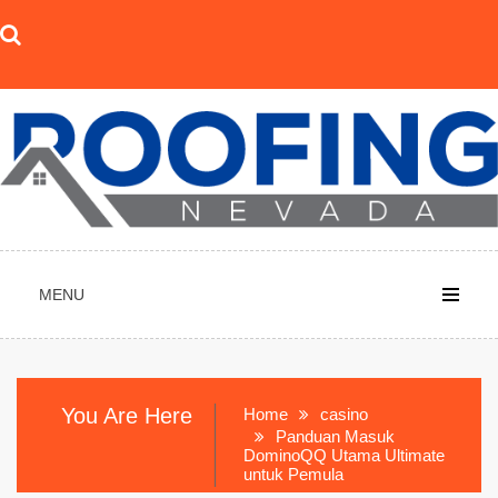
Skip
to
content
MENU
You Are Here
Home
casino
Panduan Masuk
DominoQQ Utama Ultimate
untuk Pemula