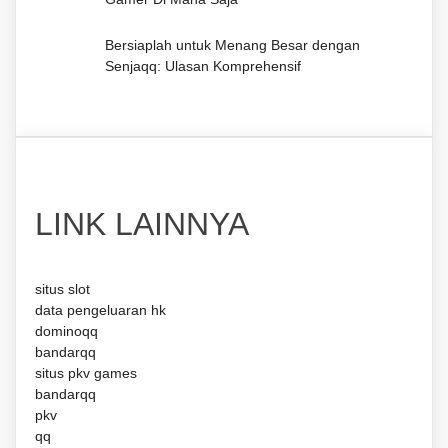
Bersiaplah untuk Menang Besar dengan
Senjaqq: Ulasan Komprehensif
LINK LAINNYA
situs slot
data pengeluaran hk
dominoqq
bandarqq
situs pkv games
bandarqq
pkv
qq