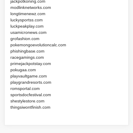
jackpotkoning.com
modlinknetworks.com
longtimenewz.com
luckysportss.com
luckpeakplay.com
usamicronews.com
grofashion.com
pokemongoevolutioncalc.com
phishingbase.com
racegamings.com
primejackpotstay.com
pokugaa.com
playvaultgame.com
playgrandresorts.com
romsportal.com
sportsdocfestival.com
shestylestore.com
thingsiwontfinish.com