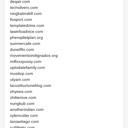
deqair.com
techsilvers.com
ningkatinskill.com
fivsport.com
templatedzine.com
lawinfoadvice.com
phenqdietplan.org
sumnercafe.com
dunetflix.com
movimientoindignados.org
milfxxxpussy.com
uptodatefamily.com
musitop.com
utyam.com
lacostituzioneblog.com
ohyeea.com
zhitiemoe.com
nungkub.com
anotherindian.com
xylemcider.com
taniaetiago.com
juzfitketo.com