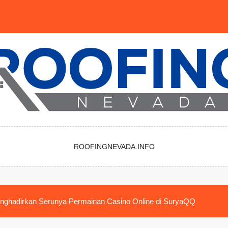
ROOFINGNEVADA.INFO
nghadirkan Serunya Permainan Casino Online di SuryaQQ