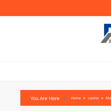
Skip
to
content
You Are Here
Home
casino
Me