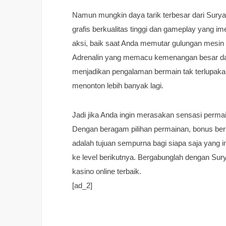
Namun mungkin daya tarik terbesar dari Sury
grafis berkualitas tinggi dan gameplay yang im
aksi, baik saat Anda memutar gulungan mesin 
Adrenalin yang memacu kemenangan besar da
menjadikan pengalaman bermain tak terlupak
menonton lebih banyak lagi.
Jadi jika Anda ingin merasakan sensasi perma
Dengan beragam pilihan permainan, bonus berli
adalah tujuan sempurna bagi siapa saja yang
ke level berikutnya. Bergabunglah dengan Sur
kasino online terbaik.
[ad_2]