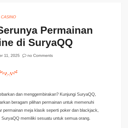
CASINO
Serunya Permainan
ine di SuryaQQ
r 11, 2025
no Comments
debarkan dan menggembirakan? Kunjungi SuryaQQ,
warkan beragam pilihan permainan untuk memenuhi
 permainan meja klasik seperti poker dan blackjack,
te, SuryaQQ memiliki sesuatu untuk semua orang.