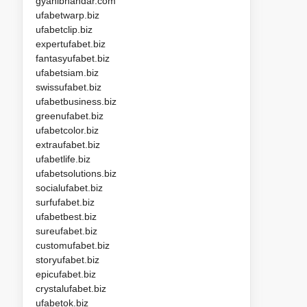
gyanibhandar.com
ufabetwarp.biz
ufabetclip.biz
expertufabet.biz
fantasyufabet.biz
ufabetsiam.biz
swissufabet.biz
ufabetbusiness.biz
greenufabet.biz
ufabetcolor.biz
extraufabet.biz
ufabetlife.biz
ufabetsolutions.biz
socialufabet.biz
surfufabet.biz
ufabetbest.biz
sureufabet.biz
customufabet.biz
storyufabet.biz
epicufabet.biz
crystalufabet.biz
ufabetok.biz