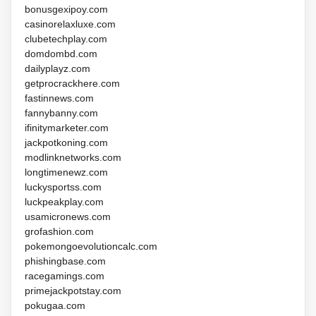
bonusgexipoy.com
casinorelaxluxe.com
clubetechplay.com
domdombd.com
dailyplayz.com
getprocrackhere.com
fastinnews.com
fannybanny.com
ifinitymarketer.com
jackpotkoning.com
modlinknetworks.com
longtimenewz.com
luckysportss.com
luckpeakplay.com
usamicronews.com
grofashion.com
pokemongoevolutioncalc.com
phishingbase.com
racegamings.com
primejackpotstay.com
pokugaa.com