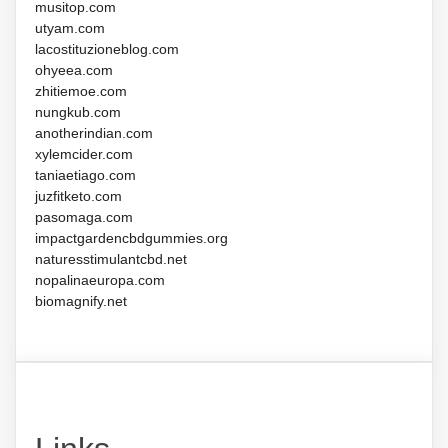
musitop.com
utyam.com
lacostituzioneblog.com
ohyeea.com
zhitiemoe.com
nungkub.com
anotherindian.com
xylemcider.com
taniaetiago.com
juzfitketo.com
pasomaga.com
impactgardencbdgummies.org
naturesstimulantcbd.net
nopalinaeuropa.com
biomagnify.net