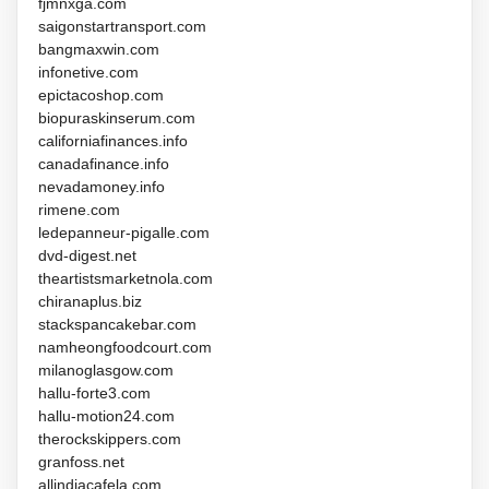
fjmnxga.com
saigonstartransport.com
bangmaxwin.com
infonetive.com
epictacoshop.com
biopuraskinserum.com
californiafinances.info
canadafinance.info
nevadamoney.info
rimene.com
ledepanneur-pigalle.com
dvd-digest.net
theartistsmarketnola.com
chiranaplus.biz
stackspancakebar.com
namheongfoodcourt.com
milanoglasgow.com
hallu-forte3.com
hallu-motion24.com
therockskippers.com
granfoss.net
allindiacafela.com