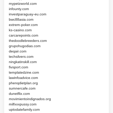
mypetzworld.com
infounty.com
investparaguay-eu.com
bwc88asia.com
extrem-poker.com
ks-casino.com
carcarepoints.com
thedoodlebreeders.com
grupohugodias.com
deqair.com
techsilvers.com
ningkatinskill.com
fivsport.com
templatedzine.com
lawinfoadvice.com
phenqdietplan.org
sumnercafe.com
dunetflix.com
movimientoindignados.org
milfxxxpussy.com
uptodatefamily.com