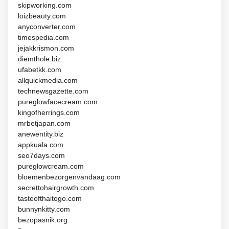
skipworking.com
loizbeauty.com
anyconverter.com
timespedia.com
jejakkrismon.com
diemthole.biz
ufabetkk.com
allquickmedia.com
technewsgazette.com
pureglowfacecream.com
kingofherrings.com
mrbetjapan.com
anewentity.biz
appkuala.com
seo7days.com
pureglowcream.com
bloemenbezorgenvandaag.com
secrettohairgrowth.com
tasteofthaitogo.com
bunnynkitty.com
bezopasnik.org