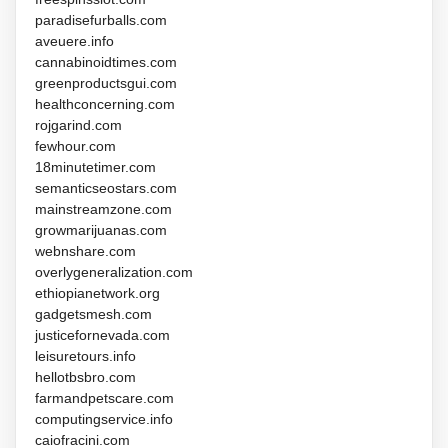
paradisefurballs.com
aveuere.info
cannabinoidtimes.com
greenproductsgui.com
healthconcerning.com
rojgarind.com
fewhour.com
18minutetimer.com
semanticseostars.com
mainstreamzone.com
growmarijuanas.com
webnshare.com
overlygeneralization.com
ethiopianetwork.org
gadgetsmesh.com
justicefornevada.com
leisuretours.info
hellotbsbro.com
farmandpetscare.com
computingservice.info
caiofracini.com