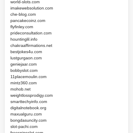
world-slots.com
imakewebsolution.com
che-blog.com
pancakecoinz.com
flyfinley.com
prideconsultation.com
hountinglil.info
chakraaffirmations.net
bestjokes4u.com
lustgurgaon.com
geniejaar.com
bobbyslot.com
11placemoulin.com
mintz360.com
mohob.net
weightlossprodigy.com
smarttechyinfo.com
digitalnotebook.org
maxualguru.com
bongdasuncity.com
slot-pachi.com
freespinsslot.com