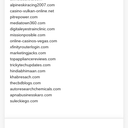
alpineskiracing2007.com
casino-vulkan-online.net
pitrepower.com
mediatown360.com
digitaleyestrainclinic.com
missionposible.com
online-casinos-vegas.com
xfinityrouterlogin.com
marketingjacks.com
topappliancereviews.com
trickytechupdates.com
hindiabhimaan.com
khabresach.com
thecbdblogs.com
autoresearchchemicals.com
apnabusinesskaro.com
suleckiego.com