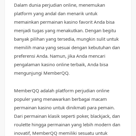
Dalam dunia perjudian online, menemukan
platform yang andal dan menarik untuk
memainkan permainan kasino favorit Anda bisa
menjadi tugas yang menakutkan. Dengan begitu
banyak pilihan yang tersedia, mungkin sulit untuk
memilih mana yang sesuai dengan kebutuhan dan
preferensi Anda. Namun, jika Anda mencari
pengalaman kasino online terbaik, Anda bisa
mengunjungi MemberQQ.
MemberQQ adalah platform perjudian online
populer yang menawarkan berbagai macam
permainan kasino untuk dinikmati para pemain.
Dari permainan klasik seperti poker, blackjack, dan
roulette hingga permainan yang lebih modern dan
inovatif, MemberQQ memiliki sesuatu untuk