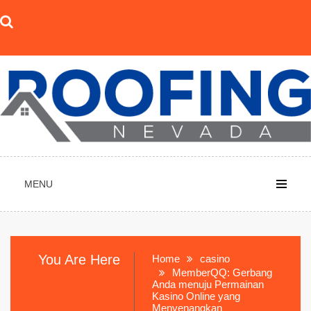
Skip
to
content
MENU
You Are Here
Home
casino
MemberQQ: Gerbang
Anda menuju Permainan
Kasino Online yang
Menyenangkan