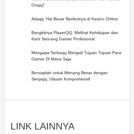
Oriqq2
Adaqq: Hal Besar Berikutnya di Kasino Online
Bangkitnya PlayerQQ: Melihat Kehidupan dan
Karir Seorang Gamer Profesional
Mengapa Serbaqq Menjadi Tujuan Tujuan Para
Gamer Di Mana Saja
Bersiaplah untuk Menang Besar dengan
Senjaqq: Ulasan Komprehensif
LINK LAINNYA