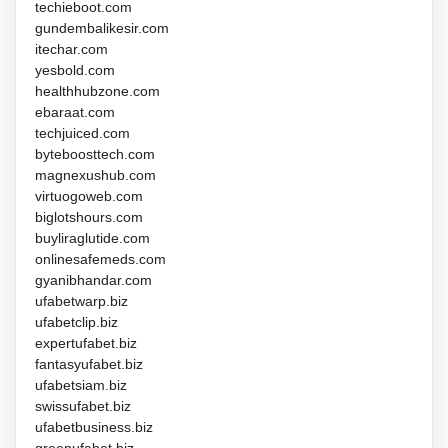
techieboot.com
gundembalikesir.com
itechar.com
yesbold.com
healthhubzone.com
ebaraat.com
techjuiced.com
byteboosttech.com
magnexushub.com
virtuogoweb.com
biglotshours.com
buyliraglutide.com
onlinesafemeds.com
gyanibhandar.com
ufabetwarp.biz
ufabetclip.biz
expertufabet.biz
fantasyufabet.biz
ufabetsiam.biz
swissufabet.biz
ufabetbusiness.biz
greenufabet.biz