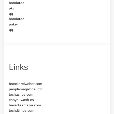
bandarqq
pkv
qq
bandarqq
poker
qq
Links
baeckereiweber.com
peoplemagazine.info
techashes.com
canyouwash.co
havadisantalya.com
techdtimes.com