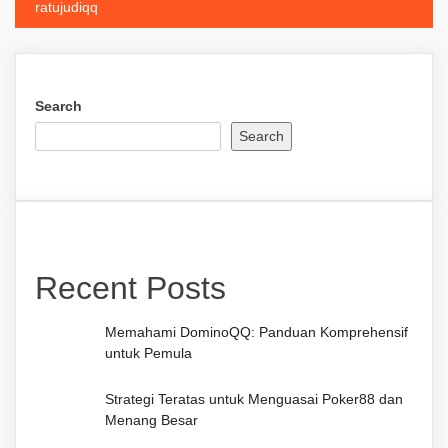
ratujudiqq
Search
Search
Recent Posts
Memahami DominoQQ: Panduan Komprehensif
untuk Pemula
Strategi Teratas untuk Menguasai Poker88 dan
Menang Besar