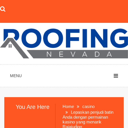
Skip
to
content
MENU
You Are Here
Home
casino
Lepaskan penjudi batin
Anda dengan permainan
kasino yang menarik
Rajajudiqq