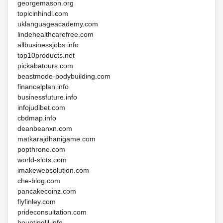
georgemason.org
topicinhindi.com
uklanguageacademy.com
lindehealthcarefree.com
allbusinessjobs.info
top10products.net
pickabatours.com
beastmode-bodybuilding.com
financelplan.info
businessfuture.info
infojudibet.com
cbdmap.info
deanbeanxn.com
matkarajdhanigame.com
popthrone.com
world-slots.com
imakewebsolution.com
che-blog.com
pancakecoinz.com
flyfinley.com
prideconsultation.com
hountinglil.info