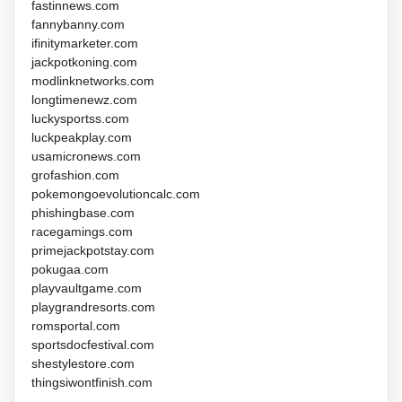
fastinnews.com
fannybanny.com
ifinitymarketer.com
jackpotkoning.com
modlinknetworks.com
longtimenewz.com
luckysportss.com
luckpeakplay.com
usamicronews.com
grofashion.com
pokemongoevolutioncalc.com
phishingbase.com
racegamings.com
primejackpotstay.com
pokugaa.com
playvaultgame.com
playgrandresorts.com
romsportal.com
sportsdocfestival.com
shestylestore.com
thingsiwontfinish.com