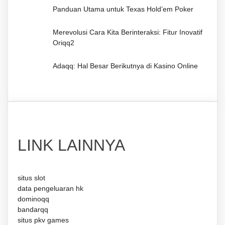
Panduan Utama untuk Texas Hold’em Poker
Merevolusi Cara Kita Berinteraksi: Fitur Inovatif
Oriqq2
Adaqq: Hal Besar Berikutnya di Kasino Online
LINK LAINNYA
situs slot
data pengeluaran hk
dominoqq
bandarqq
situs pkv games