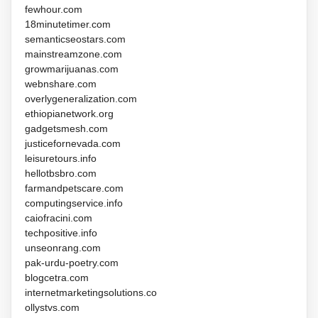
fewhour.com
18minutetimer.com
semanticseostars.com
mainstreamzone.com
growmarijuanas.com
webnshare.com
overlygeneralization.com
ethiopianetwork.org
gadgetsmesh.com
justicefornevada.com
leisuretours.info
hellotbsbro.com
farmandpetscare.com
computingservice.info
caiofracini.com
techpositive.info
unseonrang.com
pak-urdu-poetry.com
blogcetra.com
internetmarketingsolutions.co
ollystvs.com