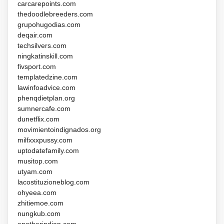
carcarepoints.com
thedoodlebreeders.com
grupohugodias.com
deqair.com
techsilvers.com
ningkatinskill.com
fivsport.com
templatedzine.com
lawinfoadvice.com
phenqdietplan.org
sumnercafe.com
dunetflix.com
movimientoindignados.org
milfxxxpussy.com
uptodatefamily.com
musitop.com
utyam.com
lacostituzioneblog.com
ohyeea.com
zhitiemoe.com
nungkub.com
anotherindian.com